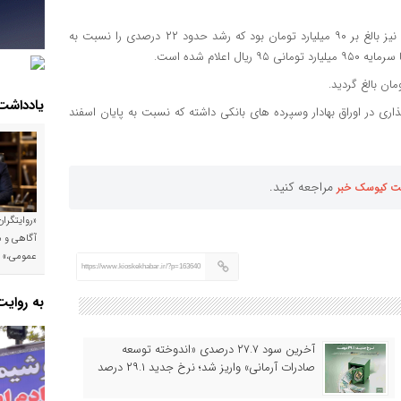
به نقل از ریسک نیوز، سود خالص این شرکت نیز بالغ بر ۹۰ میلیارد تومان بود که رشد حدود ۲۲ درصدی را نسبت به
یادداشت
حدود ۴٫۶۱۱ میلیارد تومان سرمایه‌گذاری‌ در اوراق بهادار وسپرده های بانکی داشته که نسبت به پایان اسفند
مراجعه کنید.
ت کیوسک خبر
«روایتگرا
آگاهی و م
عمومی،»
https://www.kioskekhabar.ir/?p=163640
به روای
آخرین سود ۲۷.۷ درصدی «اندوخته توسعه
صادرات آرمانی» واریز شد؛ نرخ جدید ۲۹.۱ درصد