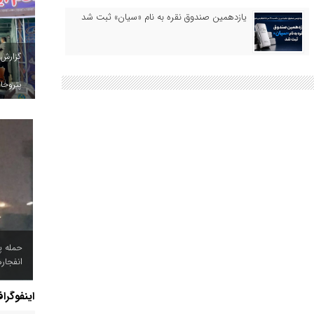
یازدهمین صندوق نقره به نام «سیان» ثبت شد
گزارش
پتروخاد
حمله پ
انفجار
اینفوگرا