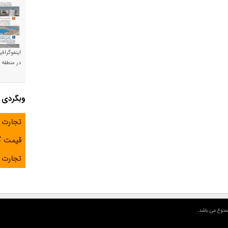
اینفوگراف
در منطقه و
وبگردی
تجارت 
قیمت 
تجارت آ
منوع می باشد.