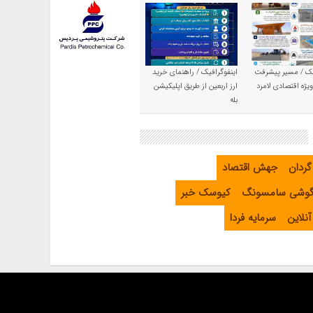
یک / مسیر پیشرفت
اینفوگرافیک / راهنمای خرید
یژه اقتصادی لامرد
ارز اربعین از طریق اپلیکیشن
بله
گردان
جهش اقتصاد
گوشی سامسونگ
کیوسک خبر
نلاین
سرمایه فردا