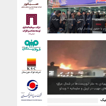
 تصویری / آغاز رسمی خدمت‌رسانی موکب
م با حضور استاندار ایلام
هپادی به مقر تروریست‌ها در شمال عراق؛
های مهیب در اربیل و سلیمانیه + ویدئو
فیک