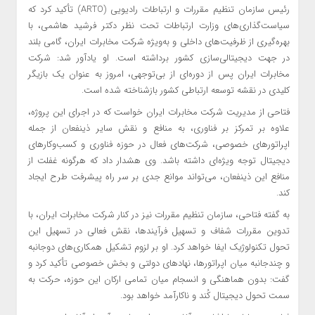
رئیس سازمان تنظیم مقررات و ارتباطات رادیویی (ARTO) تأکید کرد که
سیاست‌گذاری‌های وزارت ارتباطات تحت نظر دکتر فرشید هاشمی، با
بهره‌گیری از ظرفیت‌های داخلی و به‌ویژه شرکت مخابرات ایران، گامی بلند
در جهت دیجیتالی‌سازی کشور برداشته است. او یادآور شد: شرکت
مخابرات ایران پس از دوره‌ای از بی‌توجهی، امروز به عنوان یک بازیگر
کلیدی در نقشه توسعه ارتباطی کشور بازشناخته شده است.
فتاحی از مدیریت شرکت مخابرات ایران خواست که در اجرای این پروژه،
علاوه بر تمرکز بر فناوری، به منافع و نقش سایر ذینفعان از جمله
اپراتورهای خصوصی، شرکت‌های فعال در حوزه فناوری و کسب‌وکارهای
دیجیتال توجه ویژه‌ای داشته باشد. وی هشدار داد که هرگونه غفلت از
منافع این ذینفعان، می‌تواند موانع جدی بر سر راه پیشرفت طرح ایجاد
کند.
به گفته فتاحی، سازمان تنظیم مقررات نیز در کنار شرکت مخابرات ایران، با
تدوین مقررات شفاف و تسهیل فرآیندها، نقش فعالی در تسهیل این
تحول تکنولوژیک ایفا خواهد کرد. او بر لزوم تشکیل همکاری‌های دوجانبه
و چندجانبه میان اپراتورها، نهادهای دولتی و بخش خصوصی تأکید کرد و
گفت: بدون هماهنگی و انسجام میان تمامی ارکان این حوزه، حرکت به
سمت تحول دیجیتال کُند و ناکارآمد خواهد بود.