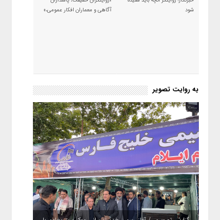
خبرنگار؛ روایتگر آنچه باید شنیده
«روایتگران حقیقت، پاسداران
شود
آگاهی و معماران افکار عمومی،»
به روایت تصویر
گزارش تصویری / آغاز رسمی خدمت‌رسانی موکب پتروخادم با