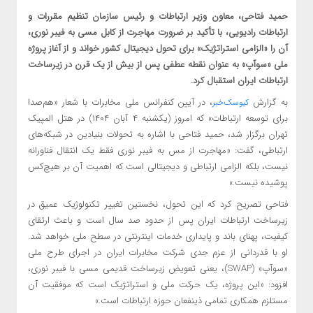
حمید فتاحی، معاون وزیر ارتباطات و رئیس سازمان تنظیم مقررات و
ارتباطات رادیویی، با تأکید بر ضرورت مهاجرت از کابل مسی به فیبر نوری،
آن را «الزامی استراتژیک» برای تحول دیجیتال کشور خواند و از آغاز پروژه
ملی «سوآپ» به عنوان نقطه عطفی پس از بیش از یک قرن در زیرساخت
ارتباطات ایران استقبال کرد.
به گزارش
، در آیین کنفرانس ملی مخابرات با شعار «هم‌صدا
کیوسک‌خبر
برای توسعه ارتباطات» که امروز (یکشنبه ۴ آبان ۱۴۰۴) در هتل المپیک
تهران برگزار شد، حمید فتاحی با اشاره به تحولات بنیادین در شبکه‌های
ارتباطی، گفت: «مهاجرت از مس به فیبر نوری فقط یک انتقال فناورانه
نیست، بلکه الزامی ارتباطی و دیجیتالی است که اهمیت آن بر هیچ‌کس
پوشیده نیست.»
فتاحی تصریح کرد که این تحول، نخستین تغییر تکنولوژیک عمیق در
زیرساخت ارتباطات ایران پس از حدود صد سال است و باعث ارتقای
کیفیت، پهنای باند و پایداری خدمات اینترنتی در سطح ملی خواهد شد.
او با قدردانی از عزم جدی شرکت مخابرات ایران در اجرای طرح ملی
«سوآپ» (SWAP)، یعنی تعویض زیرساخت قدیمی مسی با فیبر نوری،
افزود: «این پروژه، یک حرکت ملی و استراتژیک است که موفقیت آن
مستلزم همکاری تمامی ذینفعان حوزه ارتباطات است.»