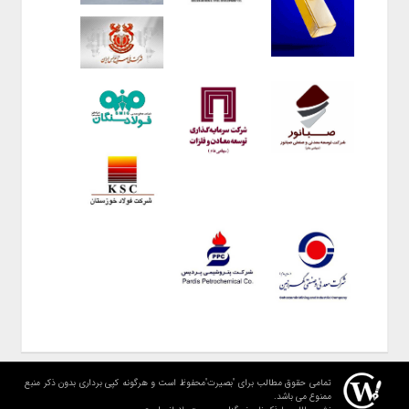
تمامی حقوق مطالب برای "بصیرت"محفوظ است و هرگونه کپی برداری بدون ذکر منبع
ممنوع می باشد.