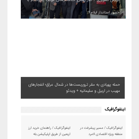
حضور استاندار ایلام
حمله پهپادی به مقر تروریست‌ها در شمال عراق؛ انفجارهای
مهیب در اربیل و سلیمانیه + ویدئو
اینفوگرافیک
اینفوگرافیک / مسیر پیشرفت در
اینفوگرافیک / راهنمای خرید ارز
منطقه ویژه اقتصادی لامرد
اربعین از طریق اپلیکیشن بله