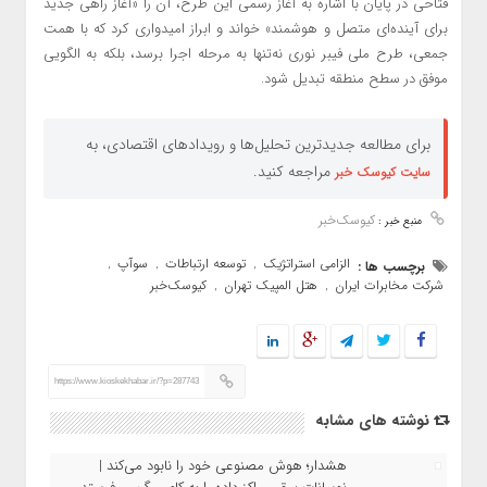
فتاحی در پایان با اشاره به آغاز رسمی این طرح، آن را «آغاز راهی جدید
برای آینده‌ای متصل و هوشمند» خواند و ابراز امیدواری کرد که با همت
جمعی، طرح ملی فیبر نوری نه‌تنها به مرحله اجرا برسد، بلکه به الگویی
موفق در سطح منطقه تبدیل شود.
برای مطالعه جدیدترین تحلیل‌ها و رویدادهای اقتصادی، به
مراجعه کنید.
سایت کیوسک خبر
کیوسک‌خبر
منبع خبر :
الزامی استراتژیک
توسعه ارتباطات
سوآپ
برچسب ها :
,
,
,
شرکت مخابرات ایران
هتل المپیک تهران
کیوسک‌خبر
,
,
https://www.kioskekhabar.ir/?p=287743
نوشته های مشابه
هشدار؛ هوش مصنوعی خود را نابود می‌کند |