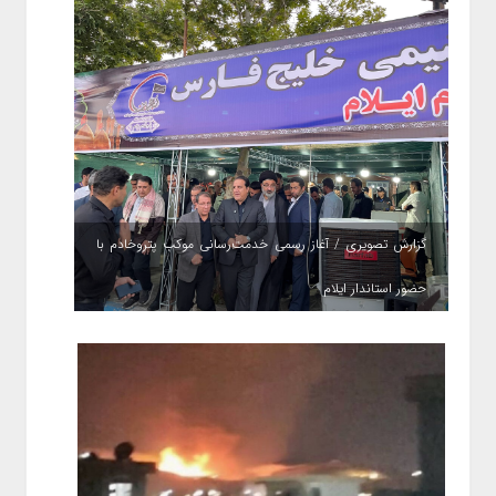
گزارش تصویری / آغاز رسمی خدمت‌رسانی موکب پتروخادم با
حضور استاندار ایلام