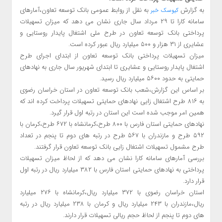
به گزارش
به نقل از روابط عمومی بانک توسعه تعاون،آمارهای
کیوسک خبر
سامانه کارا تا ۲۹ مرداد سال جاری نشان می دهد که میزان تسهیلات
پرداختی بانک توسعه تعاون در طرح ملی اشتغال پایدار روستایی و
عشایری از ۳۱ هزار و ۵۰۰ میلیارد ریال عبور کرده است.
میزان تسهیلات پرداختی بانک توسعه تعاون از ابتدای اجرای طرح
اشتغال پایدار روستایی و عشایری تا ابتدای شهریور سال جاری به نهادهای
حمایتی به حدود ۵۶۰۰ میلیارد ریال رسید.
بر اساس این گزارش،شعب بانک توسعه تعاون در استان خراسان رضوی
به ۸۱۶ طرح اشتغال زایی نهادهای حمایتی تسهیلات پرداخت کرده اند که
همین امر موجب شده است این استان در رتبه اول قرار گیرد.
نهادهای حمایتی استان فارس با ۸۰۰ طرح،کرمانشاه با ۶۷۲ طرح،کرمان با
۵۹۲ طرح و مازندران با ۵۶۷ طرح در رتبه های دوم تا پنجم در تعداد
طرح مشمول تسهیلات اشتغال زایی بانک توسعه تعاون قرار گرفتند.
بررسی آمارهای سامانه کارا نشان می دهد که از لحاظ میزان تسهیلات
پرداختی به نهادهای حمایتی استان فارس با ۳۸۲ میلیارد ریال در رتبه اول
قرار دارد.
استان خراسان رضوی با ۳۷۲ میلیارد ریال،کرمانشاه با ۲۷۶ میلیارد
ریال،مازندران با ۲۴۳ میلیارد ریال و کرمان با ۲۳۸ میلیارد ریال در رتبه
های دوم تا پنجم از لحاظ حجم ریالی تسهیلات قرار دارند.