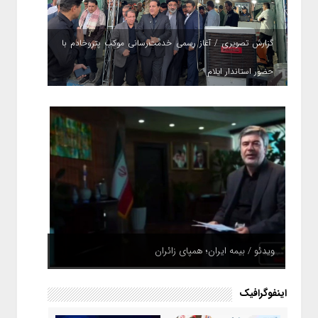
گزارش تصویری / آغاز رسمی خدمت‌رسانی موکب پتروخادم با
حضور استاندار ایلام
ویدئو / بیمه ایران؛ همپای زائران
اینفوگرافیک