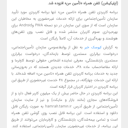
(اپلیکیشن) تلفن همراه «تأمین من» افزوده شد.
برنامه کاربردی تلفن همراه «تامین من» تنها برنامه کاربردی مورد تأیید
سازمان تأمین‌اجتماعی برای ارائه خدمات غیرحضوری به مخاطبان این
سازمان است که از سوی این سازمان در دو نسخه PWA وAndroid برای
بهره‌برداری عموم کاربران منتشر شده و قابل نصب روی تلفن‌های
هوشمند و بهره‌گیری از خدمات آن، کاملاً رایگان است.
به گزارش
به نقل از روابط‌عمومی سازمان تأمین‌اجتماعی،
کیوسک خبر
درخواست برقراری مستمری توسط بازماندگان، درخواست برقراری
مستمری بازنشستگی، معرفی نماینده اشخاص حقوقی توسط کارفرما و
ارائه مفاصاحساب ماده ۳۸، خدمات جدیدی هستند که در به‌روزرسانی
جدید به خدمات برنامه کاربردی تلفن همراه «تامین من» اضافه شده‌اند. با
ارائه این خدمات چهارگانه، در مجموع ۴۸ خدمت غیرحضوری از طریق این
برنامه کاربردی در اختیار کاربران قرار گرفته است.
این برنامه کاربردی در حال حاضر بیش از یک میلیون کاربر فعال دارد و از
فروشگاه‌‌های مجازی (مانند بازار و مایکت) و نیز از سایت سازمان
تأمین‌اجتماعی از طریق آدرس hamrah.tamin.ir به صورت رایگان قابل
دانلود و استفاده است. این برنامه قابل نصب روی گوشی تلفن همراه
است و تمامی بیمه‌شدگان، بازنشستگان و کارفرمایان می‌توانند از طریق
این برنامه، از خدمات غیرحضوری سازمان تأمین‌اجتماعی استفاده کنند.