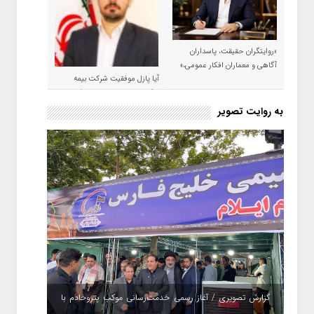
«روایتگران حقیقت، پاسداران
آگاهی و معماران افکار عمومی،»
آیا پازل موفقیت شرکت بیمه
حکمت صبا در سال ۱۴۰۵ کامل می
شود؟!
به روایت تصویر
گزارش تصویری / آغاز رسمی خدمت‌رسانی موکب پتروخادم با