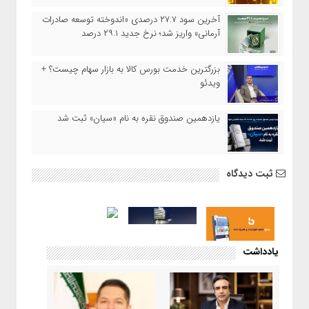
آخرین سود ۲۷.۷ درصدی «اندوخته توسعه صادرات
آرمانی» واریز شد؛ نرخ جدید ۲۹.۱ درصد
بزرگترین خدمت بورس کالا به بازار سهام چیست؟ +
ویدئو
یازدهمین صندوق نقره به نام «سیان» ثبت شد
ثبت دیدگاه
یادداشت