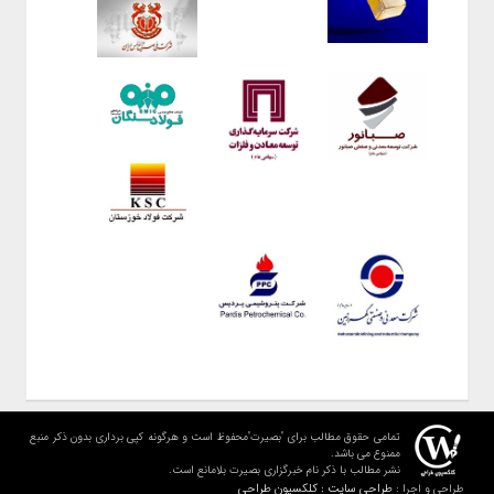
تمامی حقوق مطالب برای "بصیرت"محفوظ است و هرگونه کپی برداری بدون ذکر منبع
ممنوع می باشد.
نشر مطالب با ذکر نام خبرگزاری بصیرت بلامانع است.
طراحی سایت : کلکسیون طراحی
طراحی و اجرا :