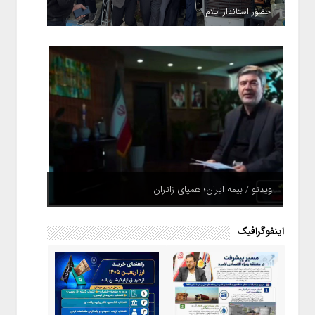
حضور استاندار ایلام
ویدئو / بیمه ایران؛ همپای زائران
اینفوگرافیک