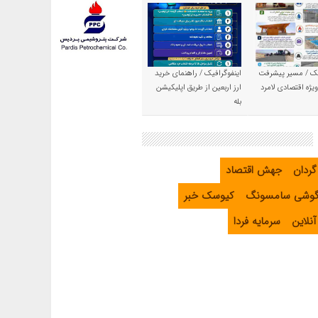
یک / مسیر پیشرفت
اینفوگرافیک / راهنمای خرید
یژه اقتصادی لامرد
ارز اربعین از طریق اپلیکیشن
بله
گردان
جهش اقتصاد
گوشی سامسونگ
کیوسک خبر
نلاین
سرمایه فردا