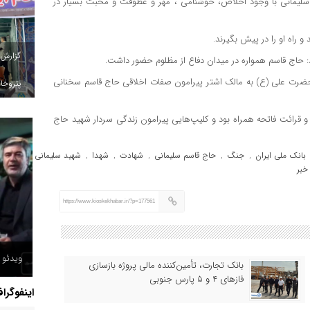
لیمانی با وجود اخلاص، خوشنامی ، مهر و عطوفت و محبت بسیار در
 راه او را در پیش بگیرند.
گزارش
د: حاج قاسم همواره در میدان دفاع از مظلوم حضور داشت.
حضرت علی (ع) به مالک اشتر پیرامون صفات اخلاقی حاج قاسم سخنانی
پتروخاد
قرائت فاتحه همراه بود و کلیپ‌هایی پیرامون زندگی سردار شهید حاج
بانک ملی ایران
جنگ
حاج قاسم سلیمانی
شهادت
شهدا
شهید سلیمانی
,
,
,
,
,
,
خبر
https://www.kioskekhabar.ir/?p=177561
ویدئو /
بانک تجارت، تأمین‌کننده مالی پروژه بازسازی
فازهای ۴ و ۵ پارس جنوبی
اینفوگرا