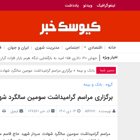
اینفوگرافیک
ویدئو
یادداشت
خانه
اقتصادی
اجتماعی
مدیریت شهری
ایران و جهان
ف
اخبار ویژه
جهش ۱۶۰ دلاری طلا؛ امید به بازگشایی تنگه هرمز بازار فلزات گران‌بها را داغ کرد
مسیر شما
بانک‌ و بیمه
» برگزاری مراسم گرامیداشت سومین سالگرد شهادت س
گروه :
بانک‌ و بیمه
برگزاری مراسم گرامیداشت سومین سالگرد شها
نویسنده :
admin
14 دی 1401
کد خبر 177561
ایمیل
پ