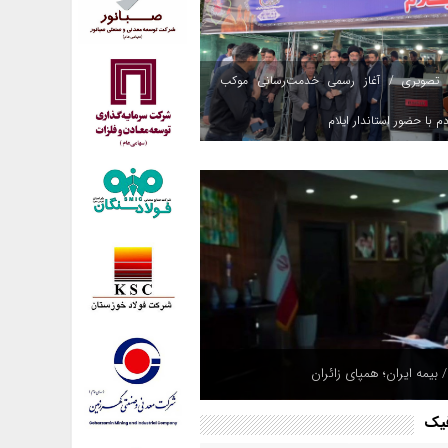
 تصویری / آغاز رسمی خدمت‌رسانی موکب
م با حضور استاندار ایلام
 بیمه ایران؛ همپای زائران
فیک