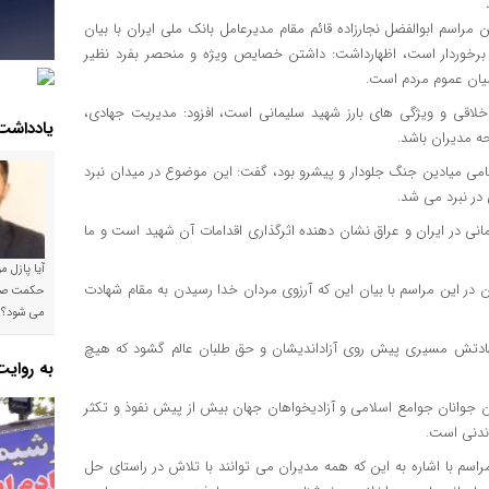
 مراسم ابوالفضل نجارزاده قائم مقام مدیرعامل بانک ملی ایران با بیان
 برخوردار است، اظهارداشت: داشتن خصایص ویژه و منحصر بفرد نظیر
یان عموم مردم است.
اخلاقی و ویژگی های بارز شهید سلیمانی است، افزود: مدیریت جهادی،
یادداشت
ه مدیران باشد.
 تمامی میادین جنگ جلودار و پیشرو بود، گفت: این موضوع در میدان نبرد
در نبرد می شد.
نی در ایران و عراق نشان دهنده اثرگذاری اقدامات آن شهید است و ما
آیا پازل 
ن در این مراسم با بیان این که آرزوی مردان خدا رسیدن به مقام شهادت
می شود؟!
شهادتش مسیری پیش روی آزاداندیشان و حق طلبان عالم گشود که هیچ
به روای
ان جوانان جوامع اسلامی و آزادیخواهان جهان بیش از پیش نفوذ و تکثر
ندنی است.
م با اشاره به این که همه مدیران می توانند با تلاش در راستای حل