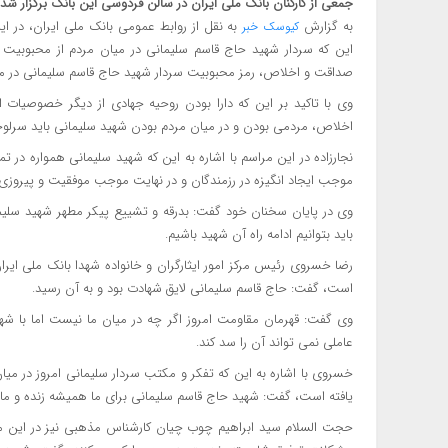
جمعی از کارکنان بانک ملی ایران در سالن فردوسی این بانک برگزار شد.
به گزارش
به نقل از روابط عمومی بانک ملی ایران، در این
کیوسک خبر
این که سردار شهید حاج قاسم سلیمانی در میان مردم از محبوبیت
صداقت و اخلاص، رمز محبوبیت سردار شهید حاج قاسم سلیمانی در م
وی با تاکید بر این که دارا بودن روحیه جهادی از دیگر خصوصیات 
اخلاص، مردمی بودن و در میان مردم بودن شهید سلیمانی باید سرلوح
نجارزاده در این مراسم با اشاره به این که شهید سلیمانی همواره در
موجب ایجاد انگیزه در رزمندگان و در نهایت موجب موفقیت و پیروزی 
وی در پایان سخنان خود گفت: بدرقه و تشییع پیکر مطهر شهید سلیما
باید بتوانیم ادامه راه آن شهید باشیم.
رضا خسروی رئیس مرکز امور ایثارگران و خانواده شهدا بانک ملی ایرا
است، گفت: حاج قاسم سلیمانی لایق شهادت بود و به آن رسید.
وی گفت: قهرمان مقاومت امروز اگر چه در میان ما نیست اما با 
عاملی نمی تواند آن را سد کند.
خسروی با اشاره به این که تفکر و مکتب سردار سلیمانی امروز در می
یافته است، گفت: شهید حاج قاسم سلیمانی برای ما همیشه زنده و ما
حجت السلام سید ابراهیم چوب چیان کارشناس مذهبی نیز در این مراس