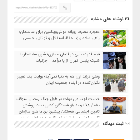
https://www.kioskekhabar.ir/?p=163702
نوشته های مشابه
معجزه مصرف روزانه مولتی‌ویتامین برای سالمندان؛
راهی ساده برای حفظ استقلال و توانایی جسمی
فیلم قدرت‌نمایی در فضای مجازی؛ شرور سابقه‌دار با
شلیک پلیس تهران از پا درآمد + جزئیات
وقتی فرزند اول هم به دنیا نمی‌آید؛ روایت یک تغییر
نگران‌کننده در آینده جمعیت ایران
خدمات اجتماعی دولت در طول جنگ رمضان متوقف
نشد/ ۷۸ درصد بازنشستگان کشور تحت پوشش
تامین اجتماعی هستند/ پیشبرد برنامه‌های سازمان
تامین اجتماعی نیازمند اجماع همه ذینفعان است
ثبت دیدگاه