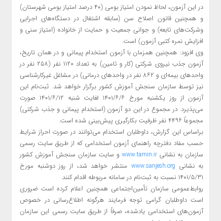
در این آزمون، لحاظ نمودن امتیاز بومی (۴۰ درصد امتیاز بومی شهرستان)
و همچنین قانون اصلاح سن (سابقه اشتغال در دستگاه‌های اجرایی
وشرکت‌های تابعه) و جوانی جمعیت و حمایت از خانواده (امتیاز سنی و
افزایش نمره کتبی آزمون) است.
وی افزود: همچنین همزمان با آزمون استخدام پیمانی و در همان تاریخ،
آزمون جذب نیروی شرکتی (کار و تامین) به تعداد ۱۱۲۰ نفر (۲۵۸ نفر در
واحدهای بیمه‌ای و ۸۶۲ نفر در واحدهای درمانی) در مشاغل غیرکارشناسی
نیز توسط سازمان سنجش آموزش کشور برگزار خواهد شد. ثبت‌نام این
آزمون از روز یکشنبه مورخ ۱۴۰۱/۶/۶ لغایت شنبه ۱۴۰۱/۶/۱۲ صورت
می‌پذیرد. در مجموع در این دو آزمون (استخدام پیمانی و جذب شرکتی)
مجموعاً ۴۴۹۶ نفر ظرفیت بکارگیری پیش‌بینی شده است.
براساس این گزارش، داوطلبان استخدام می‌توانند در صورت احراز شرایط
حسب مفاد دفترچه راهنمای آزمون استخدامی که از طریق سایت رسمی
سازمان به نشانی
و سایت سازمان سنجش آموزش کشور
www.tamin.ir
به نشانی
منتشر خواهد شد، از روز دوشنبه مورخ
www.sanjesh.org
۱۴۰۱/۵/۳۱ نسبت به ثبت‌نام در سامانه مربوطه اقدام کنند.
روابط‌عمومی سازمان تأمین‌اجتماعی همچنین اعلام کرده است ضروری
است داوطلبان گرامی توجه فرمایند هرگونه اطلاع‌رسانی در خصوص
آزمون‌های استخدامی یادشده، صرفاً از طریق سایت رسمی این سازمان