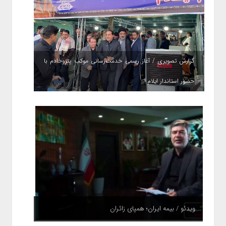
گزارش تصویری / آغاز رسمی خدمت‌رسانی موکب پتروخادم با
حضور استاندار ایلام
ویدئو / بیمه ایران؛ همپای زائران