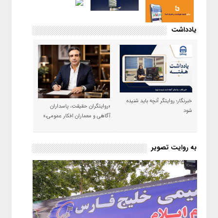
یادداشت
خبرنگار؛ روایتگر آنچه باید شنیده
«روایتگران حقیقت، پاسداران
شود
آگاهی و معماران افکار عمومی،»
به روایت تصویر