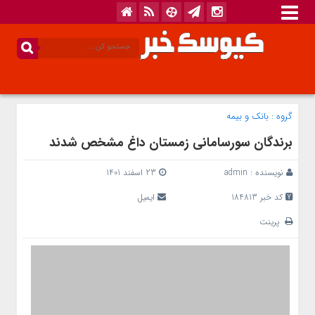
گروه :
بانک‌ و بیمه
برندگان سورسامانی زمستان داغ مشخص شدند
نویسنده :
admin
23 اسفند 1401
کد خبر 184813
ایمیل
پرینت