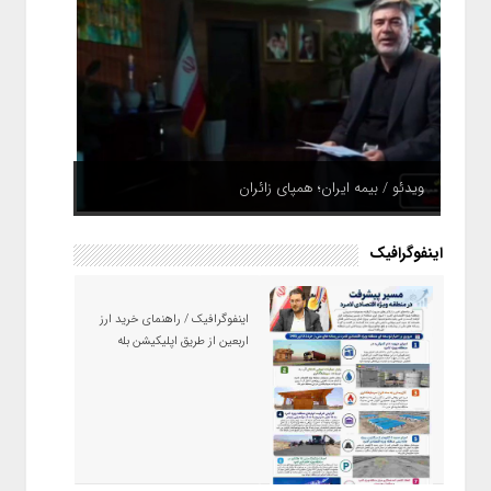
ویدئو / بیمه ایران؛ همپای زائران
اینفوگرافیک
اینفوگرافیک / راهنمای خرید ارز
اربعین از طریق اپلیکیشن بله