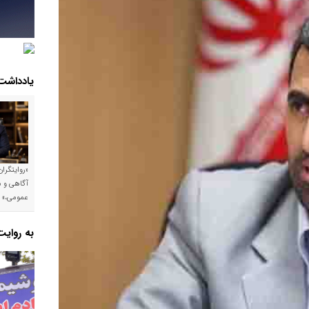
یادداشت
«روایتگرا
آگاهی و م
عمومی،»
به روای