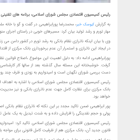
رئیس کمیسیون اقتصادی مجلس شورای اسلامی، برنامه های تقنینی و ن
به گزارش
کیوسک خبر
مهار تورم و رشد تولید بیان کرد: مسیرهای خوبی در راستای اجرای من
وی با بیان اینکه ناترازی نظام بانکی به رشد تورم در کشور دامن می 
در ایجاد این ناترازی و استمرار آن عدم برخورداری بانک مرکزی از اقتد
پورابراهیمی ادامه داد: به دلیل اهمیت این موضوع ،اصلاح قوانین ن
گرفت. خوشبختانه این مسئله سال گذشته بعد از سالها کار کارشنا
دست بررسی شورای نگهبان است و امیدواریم به زودی و ظرف چند روز آ
رئیس کمیسیون اقتصادی مجلس شورای اسلامی با اشاره به اهداف اصلاح
بانک مرکزی برای نظارت کامل جهت عدم ناترازی بانکی و نیز مدیریت نا
خواهد بود.
پور ابراهیمی ضمن تاکید مجدد بر این نکته که ناترازی نظام بانکی اص
پولی و حجم نقدینگی را افزایش داده و به شدت تبدیل به یک عامل تو
رئیس کمیسیون اقتصادی مجلس شورای اسلامی تاکید کرد: امیدواریم با 
قانون جدید آن، بانک مرکزی هم از ظرفیت کامل قانونی برای مواجه با
پورابراهیمی دومین عامل در ایجاد تورم را ناترازی بودجه ای قلمداد 