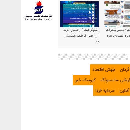
یک / مسیر پیشرفت
اینفوگرافیک / راهنمای خرید
یژه اقتصادی لامرد
ارز اربعین از طریق اپلیکیشن
بله
گردان
جهش اقتصاد
گوشی سامسونگ
کیوسک خبر
نلاین
سرمایه فردا