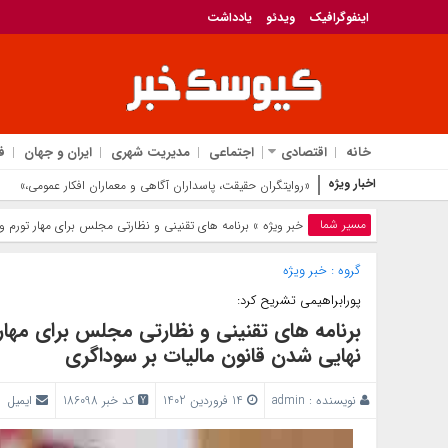
اینفوگرافیک
ویدئو
یادداشت
خانه
اقتصادی
اجتماعی
مدیریت شهری
ایران و جهان
ف
اخبار ویژه
«روایتگران حقیقت، پاسداران آگاهی و معماران افکار عمومی،»
مسیر شما
خبر ویژه
» برنامه های تقنینی و نظارتی مجلس برای مهار تورم و ر
گروه :
خبر ویژه
پورابراهیمی تشریح کرد:
برنامه های تقنینی و نظارتی مجلس برای مهار تو
نهایی شدن قانون مالیات بر سوداگری
نویسنده :
admin
14 فروردین 1402
کد خبر 186098
ایمیل