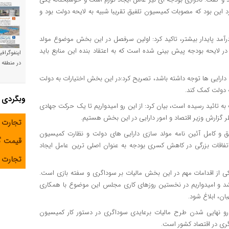
 این بود که مصوبات کمیسیون تلفیق تقریبا شبیه به لایحه دولت بود و
د درآمد پایدار بیشتر، تاکید کرد: اولین سرفصل در این بخش موضوع مولد
ت است که پیرو این موضوع ۱۰۰ همت منابع در لایحه بودجه پیش بینی شده است که به اعتقاد بنده این منابع باید
اینفوگراف
در منطقه و
 دارایی ها توجه داشته باشد، تصریح کرد:در این بخش اختیارات به دولت
دولت کمک کند.
وبگردی
 به تائید رسیده است، بیان کرد: از این رو امیدواریم تا یک حرکت جهادی
ر گزارش وزیر اقتصاد و امور دارایی در این بخش هستیم.
تجارت 
ق و کامل آئین نامه مولد سازی دارایی های دولت و نظارت کمیسیون
قیمت 
فاقات بزرگی در کاهش کسری بودجه به عنوان اصلی ترین عامل ایجاد
تجارت آ
ی از اقدامات مهم در این بخش مالیات بر سوداگری و سفته بازی است.
ی و تصویب شد و امیدواریم در نخستین روزهای کاری مجلس این موضوع با همکاری
ن، ابلاغ شود.
و نهایی شدن طرح مالیات برعایدی سوداگری در دستور کار کمیسیون
ری در اقتصاد کشور است.