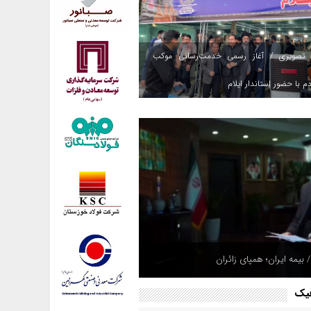
 تصویری / آغاز رسمی خدمت‌رسانی موکب
م با حضور استاندار ایلام
 بیمه ایران؛ همپای زائران
فیک