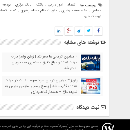
اقتصاد
امور دارایی
بانک
بانک مرکزی
بودجه
برچسب ها :
,
,
,
,
,
مجلس
مقام معظم رهبری
منویات مقام معظم رهبری
نظام اقتصاد
,
,
,
کیوسک خبر،
نوشته های مشابه
۶ میلیون تومانی‌ها بخوانند | زمان واریز یارانه
مرداد ۱۴۰۵ و مبلغ دقیق مستمری مددجویان
اعلام شد
واریز ۳ میلیون تومان سود سهام عدالت در مرداد
۱۴۰۵ تکذیب شد | پاسخ رسمی سازمان بورس به
شایعه داغ + هشدار کلاهبرداری
ثبت دیدگاه
تمامی حقوق مطالب برای "بصیرت"محفوظ است و هرگونه کپی برداری بدون ذکر منبع م