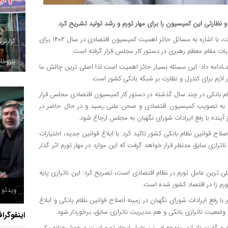
ظارتی این کمیسیون را برای مهار تورم و رشد تولید تشریح کرد.
، محمدرضا پورابراهیمی در گفت و گو با خانه ملت، با اشاره به مسائل حائز اهمیت کمیسیون اقتصادی در سال ۱۴۰۲ برای
گزارش
ویات مقام معظم رهبری در دستور کار مجلس قرار گرفته است.
پتروخاد
زند،ادامه داد: این مسئله بسیار حائز اهمیت است لذا اصلی ترین چالش ما
ار لازم برای کنترل و نظارت بر شبکه بانکی کشور است.
ظام بانکی در چند سال گذشته در دستور کار کمیسیون اقتصادی مجلس قرار
سی به تصویب کمیسیون اقتصادی و صحن علنی رسید و در حال حاضر در
ینده با رفع ایرادات شورای نگهبان به مجلس ارجاع شود.
 قوانین نظام بانکی کشور تاکید کرد: با ابلاغ قوانین جدید، اختیارات
ترازی سابق مدنظر قرار خواهد گرفت که این موارد در مهار تورم اثر گذار
لی ترین عامل تورم در نظام اقتصادی است، تصریح کرد: این ناترازی پایه
رم زا در اقتصاد کشور شده است.
ویدئو /
رفع ایرادات شورای نگهبان در زمینه اصلاح قوانین نظام بانکی و ابلاغ
 وضعیت ناترازی بانکی و هم مدیریت ناترازی سابق، برخوردار شود.
اینفوگرا
کرد و گفت: ناترازی بودجه ای نیز عامل ایجاد تورم است و خوشبختانه یکی