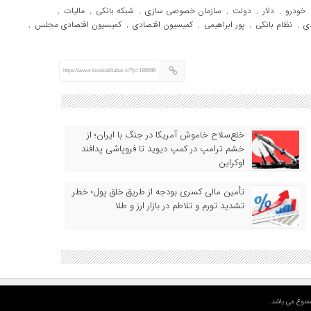
خودرو
دلار
دولت
سازمان خصوصی سازی
شبکه بانکی
مالیات
,
,
,
,
,
,
ی
نظام بانکی
پور ابراهیمی
کمیسیون اقتصادی
کمیسیون اقتصادی مجلس
,
,
,
,
,
https://www.kioskekhabar.ir/?p=186098
خلع‌سلاح خاموش آمریکا در جنگ با ایران؛ از
خشم ترامپ در کمپ دیوید تا فروپاشی پدافند
اوکراین
تأمین مالی کسری بودجه از طریق خلق پول؛ خطر
تشدید تورم و تلاطم در بازار ارز و طلا
منوع می باشد.