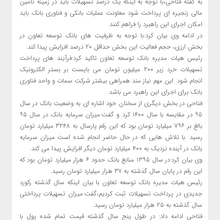
به گفته فتاحی،با توجه به اینکه یک درصد تسهیلات باید در زمینه تامین
مالی زنجیره ای پرداخت شود معاونت عملیات بانکی و فناوری بانک باید
امکان اجرای این راهبرد را فراهم کنند.
در ادامه وی بیان کرد:با توجه به ظرفیت های بانک توسعه تعاون در
بخش ارزی، حجم‌ فعالیت این بخش حداقل ۲۰ درصد افزایش پیدا کند.
رئیس هیات مدیره بانک توسعه تعاون تاکید کرد:فرآیند های پرداخت
تسهیلات خرد زیر ۲۰۰ میلیون تومان می بایست بر بستر الکترونیک
انجام شود. این مهم نیاز مند همراهی بیشتر شرکت سمات و واحد فناوری
بانک برای اجرای این راهبرد می باشد.
فتاحی در بخش دیگری از سخنان خود اشاره ای به وضعیت بانک در سال
۹۵ در مقایسه با سال ۱۴۰۰ کرد و گفت:میزان سرمایه بانک در سال ۹۵
بالغ بر ۷۹۶ میلیارد تومان بود که این رقم پارسال به ۳۲۴۸ میلیارد تومان
رسید .با تلاش هایی که در حال حاضر انجام شده است میزان سرمایه
بانک در آینده نزدیک به ۴۰۰ میلیارد تومان دیگر افزایش پیدا می کند.
وی بیان کرد:در سال ۱۳۹۵ منابع بانک حدود ۶ هزار میلیارد تومان بود که
این رقم در پایان سال گذشته به ۳۷ هزار میلیارد تومان رسید.
رئیس هیات مدیره بانک توسعه تعاون با بیان اینکه سال گذشته رکورد
جدیدی در پرداخت تسهیلات ثبت کردیم،گفت:میزان تسهیلات پرداختی
سال گذشته به ۲۵ هزار میلیارد تومان رسید.
فتاحی ادامه داد: در طول پنج سال گذشته قیمت تمام شده پول با