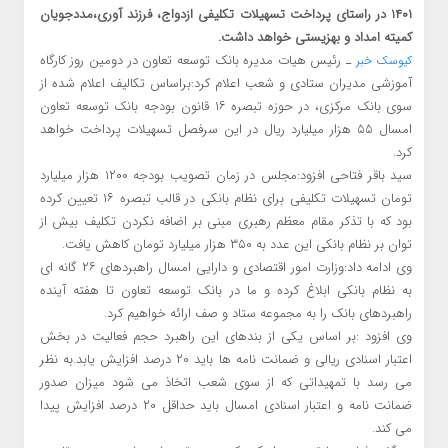
۱۴۰۱ در راستای پرداخت تسهیلات تکلیفی ازدواج، فرزند آوری،مددجویان
کمیته امداد و بهزیستی خواهد داشت.
ـ رئیس هیات مدیره بانک توسعه تعاون در دومین روز کارگاه‌
کیوسک خبر
آموزشی مدیران ستادی و شعب اعلام کرد:براساس تکالیف اعلام شده از
سوی بانک مرکزی، در حوزه تبصره ۱۶ قانون بودجه بانک توسعه تعاون
امسال ۵۵ هزار میلیارد ریال در این سرفصل تسهیلات پرداخت خواهد
کرد.
سید باقر فتاحی افزود:مجلس در زمان تصویب بودجه ۱۲۰۰ هزار میلیارد
تومان تسهیلات تکلیفی برای نظام بانکی در قالب تبصره ۱۶ تعیین کرده
بود که با تذکر مقام معظم رهبری مبنی بر اضافه نکردن تکلیف بیش از
توان بر نظام بانکی این عدد به ۳۵۰ هزار میلیارد تومان کاهش یافت.
وی ادامه داد:وزارت امور اقتصادی و دارایی امسال راهبردهای ۲۶ گانه ای
به نظام بانکی ابلاغ کرده و ما در بانک توسعه تعاون تا هفته آینده
راهبردهای بانک را به مجموعه ستاد و صف ارائه خواهیم کرد.
وی افزود :بر اساس یکی از بندهای این راهبرد حجم فعالیت در بخش
اعتبار اسنادی ریالی و ضمانت نامه ها باید ۲۰ درصد افزایش یابد.به نظر
می رسد با تمهیداتی که از سوی شعب اتخاذ می شود میزان صدور
ضمانت نامه و اعتبار اسنادی امسال باید حداقل ۲۰ درصد افزایش پیدا
می کند.