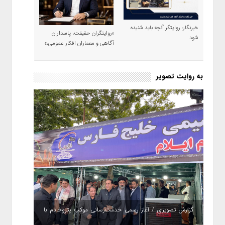
خبرنگار؛ روایتگر آنچه باید شنیده
«روایتگران حقیقت، پاسداران
شود
آگاهی و معماران افکار عمومی،»
به روایت تصویر
گزارش تصویری / آغاز رسمی خدمت‌رسانی موکب پتروخادم با