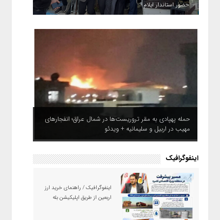
حضور استاندار ایلام
حمله پهپادی به مقر تروریست‌ها در شمال عراق؛ انفجارهای
مهیب در اربیل و سلیمانیه + ویدئو
اینفوگرافیک
اینفوگرافیک / راهنمای خرید ارز
اربعین از طریق اپلیکیشن بله