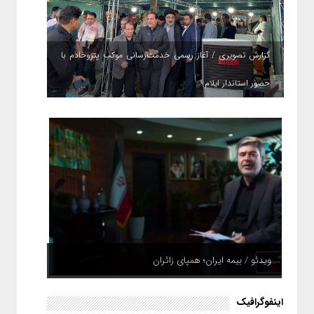
گزارش تصویری / آغاز رسمی خدمت‌رسانی موکب پتروخادم با
حضور استاندار ایلام
ویدئو / بیمه ایران؛ همپای زائران
اینفوگرافیک