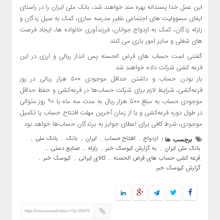
این عمل خدا پسندانه بهره مند خواهند شد، بانک ملی ایران را در راستای
ایفای مسوولیت های اجتماعی نظیر مدرسه سازی، کمک به سیل زدگان و
زلزله زدگان، کمک به ازدواج جوانان، فرزندآوری خانواده ها، ایجاد فرصت
های شغلی و سایر امور یاری می کنند.
گفتنی است حساب های قرض الحسنه پس انداز ریالی و ارزی در این
قرعه کشی شرکت داده خواهند شد.
باز بودن حساب و داشتن حداقل موجودی ۵۰۰ هزار ریالی در روز
قرعه‌کشی، شرایط لازم برای شرکت حساب‌ها در قرعه‌کشی و حفظ حداقل
موجودی حساب به مبلغ ۵۰۰ هزار ریال به مدت سه ماه یا ۹۰ روز متوالی
در طول دوره قرعه‌کشی و یا از زمان آخرین مهلت افتتاح حساب یا تکمیل
موجودی، شرط کافی برای اعطای جوایز به برندگان حساب‌ها خواهد بود.
ازدواج
افتتاح حساب
ایران
بانک
بانک ملی
برچسب ها :
,
,
,
,
,
بانک ملی ایران
به گزارش کیوسک خبر
زلزله
صنایع دستی
,
,
,
,
قرعه کشی حساب های قرض الحسنه
کالای ایرانی
کیوسک خبر
,
,
,
گزارش کیوسک خبر
https://www.kioskekhabar.ir/?p=195270