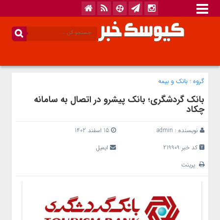
گروه :
بانک‌ و بیمه
بانک گردشگری؛ بانک پیشرو در اتصال به سامانه
چکاد
نویسنده :
admin
15 اسفند 1402
کد خبر 219909
ایمیل
پرینت