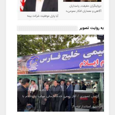
«روایتگران حقیقت، پاسداران
آگاهی و معماران افکار عمومی،»
آیا پازل موفقیت شرکت بیمه
حکمت صبا در سال ۱۴۰۵ کامل می
شود؟!
به روایت تصویر
گزارش تصویری / آغاز رسمی خدمت‌رسانی موکب پتروخادم با
حضور استاندار ایلام