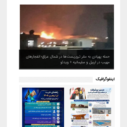
حمله پهپادی به مقر تروریست‌ها در شمال عراق؛ انفجارهای
مهیب در اربیل و سلیمانیه + ویدئو
اینفوگرافیک