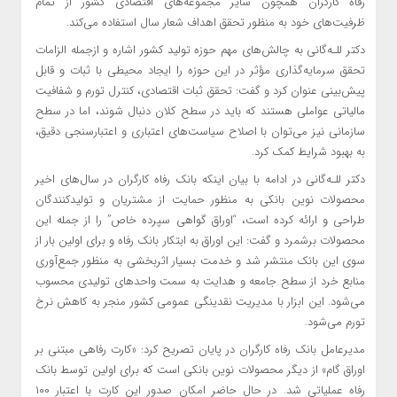
رفاه کارگران همچون سایر مجموعه‌های اقتصادی کشور از تمام
ظرفیت‌های خود به منظور تحقق اهداف شعار سال استفاده می‌کند.
‏‎‎دکتر للـه‌گانی به چالش‌های مهم حوزه تولید کشور اشاره و‏‎ ازجمله الزامات
تحقق سرمایه‌گذاری مؤثر در این حوزه را ایجاد محیطی با ثبات و قابل
پیش‌بینی عنوان کرد و گفت: تحقق ثبات اقتصادی، کنترل تورم و شفافیت
مالیاتی عواملی هستند که باید در سطح کلان دنبال شوند، اما در سطح
سازمانی نیز می‌توان با اصلاح سیاست‌های اعتباری و اعتبارسنجی دقیق،
به بهبود شرایط کمک کرد.‏‎
دکتر للـه‌گانی در ادامه با بیان اینکه بانک رفاه کارگران در سال‌های اخیر
محصولات نوین بانکی به منظور حمایت از مشتریان و تولیدکنندگان
طراحی و ارائه کرده است، “اوراق گواهی سپرده خاص” را از جمله این
محصولات برشمرد و گفت: این اوراق به ابتکار بانک رفاه و برای اولین بار از
سوی این بانک منتشر شد و خدمت بسیار اثربخشی به منظور جمع‌آوری
منابع خرد از سطح جامعه و هدایت به سمت واحدهای تولیدی محسوب
می‌شود. این ابزار با مدیریت نقدینگی عمومی کشور منجر به کاهش نرخ
تورم می‌شود.
مدیرعامل بانک رفاه کارگران در پایان تصریح کرد: «کارت رفاهی مبتنی بر
اوراق گام» از دیگر محصولات نوین بانکی است که برای اولین توسط بانک
رفاه عملیاتی شد. در حال حاضر امکان صدور این کارت با اعتبار ۱۰۰