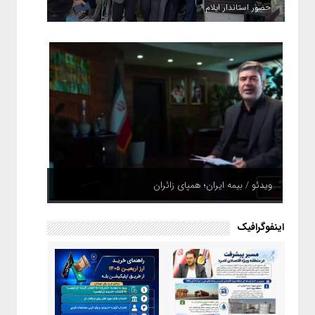
حضور استاندار ایلام
ویدئو / بیمه ایران؛ همپای زائران
اینفوگرافیک