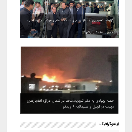
گزارش تصویری / آغاز رسمی خدمت‌رسانی موکب پتروخادم با
حضور استاندار ایلام
حمله پهپادی به مقر تروریست‌ها در شمال عراق؛ انفجارهای
مهیب در اربیل و سلیمانیه + ویدئو
اینفوگرافیک