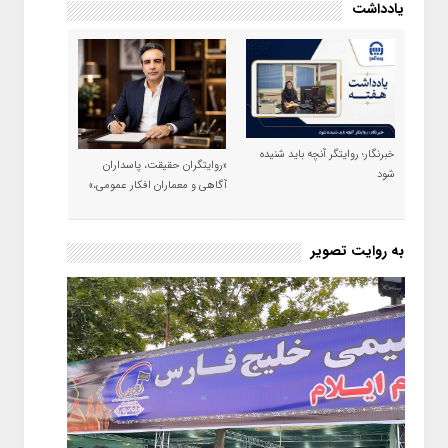
یادداشت
خبرنگار؛ روایتگر آنچه باید شنیده
«روایتگران حقیقت، پاسداران
شود
آگاهی و معماران افکار عمومی،»
به روایت تصویر