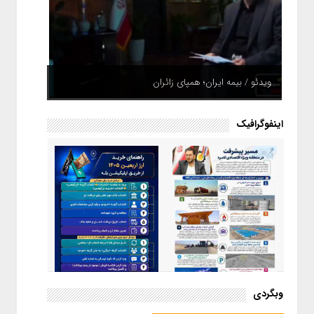
ویدئو / بیمه ایران؛ همپای زائران
اینفوگرافیک
اینفوگرافیک / راهنمای خرید ارز
وبگردی
اربعین از طریق اپلیکیشن بله
اینفوگرافیک / مسیر پیشرفت در