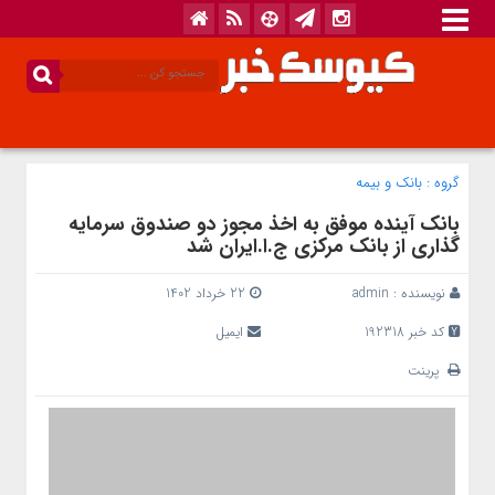
گروه :
بانک‌ و بیمه
بانک آینده موفق به اخذ مجوز دو صندوق سرمایه
گذاری از بانک مرکزی ج.ا.ایران شد
نویسنده :
admin
22 خرداد 1402
کد خبر 192318
ایمیل
پرینت