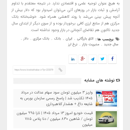
به هیچ عنوان توجیه علمی و اقتصادی ندارد. در نتیجه معتقدم با تداوم
آرامش و ثبات بازار در روزهای آتی می‌توان امیدوار بود که دلار بیش از
آنچه پیش بینی می‌شد با روند کاهشی همراه شود. خوشبختانه بانک
مرکزی هم از منابع ارزی کافی برخوردار بوده و از سوی دیگر از ابتدای سال
جدید تاکنون هم تقاضای آنچنانی در بازار وجود نداشته است.
اتاق بازرگانی
ایران
بانک
بانک مرکزی
دلار
برچسب ها :
,
,
,
,
,
سال جدید
مدیریت بازار
نرخ ارز
,
,
https://www.kioskekhabar.ir/?p=223379
نوشته های مشابه
واریز ۳ میلیون تومان سود سهام عدالت در مرداد
۱۴۰۵ تکذیب شد | پاسخ رسمی سازمان بورس به
شایعه داغ + هشدار کلاهبرداری
قیمت خودرو امروز ۱۳ مرداد ۱۴۰۵ | تارا ۹۹۵ میلیون
تومان / شاهین ۸۳۰ میلیون / دنا پلاس ۷۸۵
میلیون