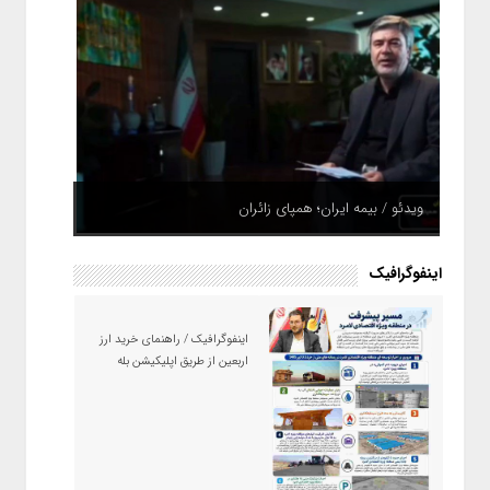
ویدئو / بیمه ایران؛ همپای زائران
اینفوگرافیک
اینفوگرافیک / راهنمای خرید ارز
اربعین از طریق اپلیکیشن بله