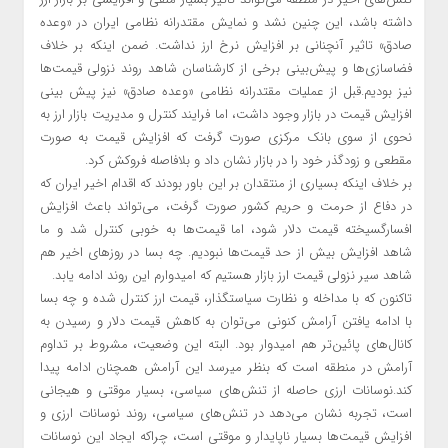
داشته باشد، این چنین نشد و نمایش مقتدرانه نظامی ایران در «وعده
صادق» تاثیر آنچنانی بر افزایش نرخ ارز نداشت. ضمن اینکه بر خلاف
فضاسازی‌ها و پیش‌بینی‌ برخی از کارشناسان شاهد روند نزولی قیمت‌ها
نیز بودیم.قبل از عملیات مقتدرانه نظامی «وعده صادق» نیز پیش بینی
افزایش قیمت در بازار وجود داشت، اما فرایند کنترل و مدیریت بازار ارز به
نحوی از سوی بانک مرکزی صورت گرفت که افزایش قیمت به صورت
مقطعی و زودگذر خود را در بازار نشان داد و بلافاصله فروکش کرد.
بر خلاف اینکه بسیاری از منتقدان بر این باور بودند که اقدام اخیر ایران که
در دفاع از حرمت و حریم کشور صورت گرفت، می‌تواند باعث افزایش
افسارگسیخته قیمت دلار شود، اما قیمت‌ها به خوبی کنترل شد و ما
شاهد افزایش بیش از حد قیمت‌ها نبودیم. چه بسا در روزهای اخیر هم
شاهد سیر نزولی قیمت ارز بازار هستیم که امیدوارم این روند ادامه یابد.
تاکنون که با مداخله و نظارت سیاستگذار، قیمت ارز کنترل شده و چه بسا
با ادامه یافتن آرامش کنونی می‌توان به کاهش قیمت دلار و رسیدن به
کانال‌های پائین‌تر هم امیدوار بود. البته این وضعیت، مشروط بر تداوم
آرامش در منطقه است که بنظر میرسد این آرامش همچنان ادامه پیدا
کند.نوسانات ارزی حاصله از تنش‌های سیاسی، بسیار موقتی و هیجانی
است، تجربه نشان می‌دهد در تنش‌های سیاسی، روند نوسانات ارزی و
افزایش قیمت‌ها بسیار ناپایدار و موقتی است، چراکه ایجاد این نوسانات