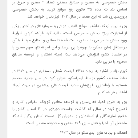
بخش خصوصی به معدن و صنایع معدنی تعداد ۴ معدن و طرح بر
اساس بند ت ماده ۳۵ قانون رفع موانع تولید به بخش خصوصی
برون‌سپاری شد که این هدف در سال ۱۴۰۳ نیز دنبال خواهد شد.
وی با بیان اینکه نداشتن موانع قانونی دولتی و سرمایه‌های در اختیار یکی
از امتیازات ویژه بخش خصوصی است، تاکید کرد: فراهم کردن شرایط
ورود بخش خصوصی به معدن باعث شده تا معادن و صنایع مرتبط با آن
در حداقل زمان ممکن به بهره‌برداری برسد و این امر نه تنها سهم معدن را
در اقتصاد کشور افزایش ‌می‌دهد بلکه زمینه اشتغال و توسعه مناطق
محروم را در پی دارد.
کریم نژاد با اشاره به ایجاد ۴۳۰۰ فرصت شغلی مستقیم در سال ۱۴۰۲ در
نقاط مختلف کشور توسط ایمپاسکو، عنوان کرد: در سال جدید مصمم
هستیم با راه‌اندازی طرح‌های جدید فرصت‌های بیشتری در جهت ایجاد
اشتغال فراهم کنیم.
وی به طرح احیا، فعال‌سازی و توسعه معادن کوچک مقیاس اشاره و
تصریح کرد: در سالی که گذشت جلسات دوره‌ای در ۳۱ استان کشور با
حضور نمایندگانی از استانداری و مدیران کل صمت استان برگزار شد که
ماحصل آن احیا و فعال‌سازی ۴۰۹ معدن و محدوده معدنی است.
اهداف و برنامه‌های ایمپاسکو در سال ۱۴۰۳