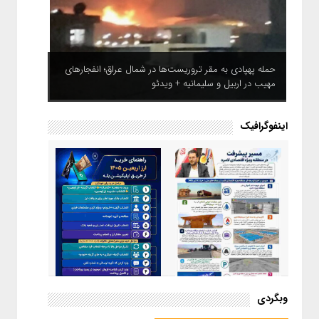
حمله پهپادی به مقر تروریست‌ها در شمال عراق؛ انفجارهای
مهیب در اربیل و سلیمانیه + ویدئو
اینفوگرافیک
اینفوگرافیک / راهنمای خرید ارز
وبگردی
اربعین از طریق اپلیکیشن بله
اینفوگرافیک / مسیر پیشرفت در