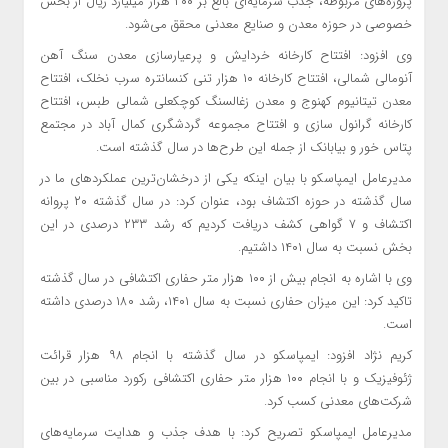
پروژه‌های مربوطه، جذب سرمایه‌ای بالغ بر ۲۰۰ هزار میلیارد ریال از بخش
خصوصی در حوزه معدن و صنایع معدنی محقق می‌شود.
وی افزود: افتتاح کارخانه خردایش و پرعیارسازی معدن سنگ آهن
آنومالی شمالی، افتتاح کارخانه ۱۰ هزار تنی کنسانتره سرب نخلک، افتتاح
معدن تیتانیوم کهنوج و معدن زغالسنگ کوچکعلی شمالی طبس، افتتاح
کارخانه گرانول سازی و افتتاح مجموعه گردشگری کمال آباد در مجتمع
پتاس خور و بیابانک از جمله این طرح‌ها در سال گذشته است.
مدیرعامل ایمپاسکو با بیان اینکه یکی از درخشان‌ترین عملکردهای ما در
سال گذشته در حوزه اکتشاف بود، عنوان کرد: در سال گذشته ۲۰ پروانه
اکتشاف و ۷ گواهی کشف دریافت کردیم که رشد ۲۳۳ درصدی در این
بخش نسبت به سال ۱۴۰۱ داشتیم.
وی با اشاره به انجام بیش از ۱۰۰ هزار متر حفاری اکتشافی در سال گذشته
تاکید کرد: این میزان حفاری نسبت به سال ۱۴۰۱، رشد ۱۸۰ درصدی داشته
است.
کریم نژاد افزود: ایمپاسکو در سال گذشته با انجام ۹۸ هزار قرائت
ژئوفیزیک و با انجام ۱۰۰ هزار متر حفاری اکتشافی رکورد مناسبی در بین
شرکت‌های معدنی کسب کرد.
مدیرعامل ایمپاسکو تصریح کرد: با هدف جذب و هدایت سرمایه‌های