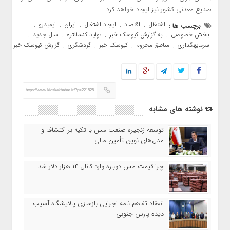
صنایع معدنی کشور نیز ایجاد خواهد کرد.
اشتغال
اقتصاد
ایجاد اشتغال
ایران
ایمیدرو
برچسب ها :
,
,
,
,
,
بخش خصوصی
به گزارش کیوسک خبر
تولید کنسانتره
سال جدید
,
,
,
,
سرمایهگذاری
مناطق محروم
کیوسک خبر
گردشگری
گزارش کیوسک خبر
,
,
,
,
https://www.kioskekhabar.ir/?p=221525
نوشته های مشابه
توسعه زنجیره صنعت مس با تکیه بر اکتشاف و
مدل‌های نوین تأمین مالی
چرا قیمت مس دوباره وارد کانال ۱۴ هزار دلار شد
انعقاد تفاهم نامه اجرایی بازسازی پالایشگاه آسیب
دیده پارس جنوبی