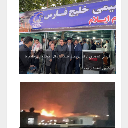
گزارش تصویری / آغاز رسمی خدمت‌رسانی موکب پتروخادم با
حضور استاندار ایلام