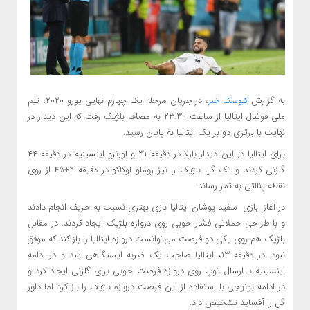
به گزارش
، در جریان مرحله یک چهارم نهایی یورو ۲۰۲۰، تیم
کیوسک خبر
ملی فوتبال ایتالیا از ساعت ۲۳:۳۰ به مصاف بلژیک رفت که این دیدار در
نهایت با برتری دو بر یک ایتالیا به پایان رسید.
برای ایتالیا در این دیدار بارلا در دقیقه ۳۱ و لورنزو اینسینیه در دقیقه ۴۴
گلزنی کردند و تک گل بلژیک را نیز روملو لوکاکو در دقیقه ۲+۴۵ از روی
نقطه پنالتی به ثمر رساند.
در آغاز بازی سفید پوشان ایتالیا بازی بهتری نسبت به حریف انجام دادند
و با طراحی حملاتی فشار خوبی روی دروازه بلژیک ایجاد کردند. در مقابل
بلژیک هم روی یکی دو فرصت می‌توانست دروازه ایتالیا را باز کند که موفق
نبود. در دقیقه ۱۳، ایتالیا صاحب یک ضربه ایستگاهی شد و در ادامه
اینسینیه با ارسال توپ روی دروازه فرصت خوبی برای گلزنی ایجاد کرد و
در ادامه بونوچی با استفاده از این فرصت دروازه بلژیک را باز کرد اما داور
گل را آفساید تشخیص داد.