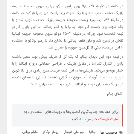
در ادامه در دقیقه ۳۱، بارلا روی پاس مارکو وراتی درون محوطه جریمه
بلژیک صاحب توپ شد و با یک شوت پای راست دروازه را باز کرد. در ادامه
در دقیقه ۴۴، اینسینیه پشت محوطه جریمه بلژیک صاحب توپ شد و با
یک شوت پای راست گل دوم ایتالیا را به ثمر رساند. اما این پایان کار در
نیمه نخست نبود چراکه در دقیقه ۲+۴۵ دوکو درون محوطه جریمه ایتالیا
نقش بر زمین شد و داور نقطه پنالتی را نشان داد تا رملو لوکاکو با استفاده
از این فرصت، یکی از گل‌های خورده را جبران کند.
در نیمه دوم این دیدار، ایتالیا که یک گل از حریف پیش بود، سعی داشت
بازی را کنترل کند اما در مقابل بلژیک با طراحی حملاتی دروازه ایتالیا را با
خطر روبه‌رو می‌کرد. بلژیکی‌ها در این نیمه فرصت‌های زیادی برای باز کردن
دروازه به دست آوردند اما موفق به گلزنی نشدند تا بازی با همان نتیجه
دو بر یک به پایان برسد و ایتالیا راهی مرحله نیمه نهایی شود.
انتهای پیام
برای مطالعه جدیدترین تحلیل‌ها و رویدادهای اقتصادی، به
مراجعه کنید.
سایت کیوسک خبر
ایتالیا
تیم ملی فوتبال
روملو لوکاکو
مارکو وراتی
برچسب ها :
,
,
,
,