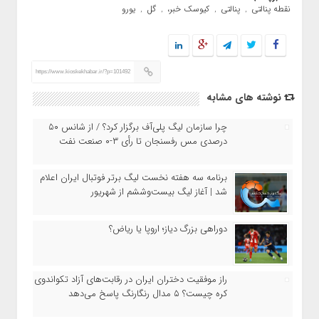
نقطه پنالتی
پنالتی
کیوسک خبر،
گل
یورو
,
,
,
,
https://www.kioskekhabar.ir/?p=101492
نوشته های مشابه
چرا سازمان لیگ پلی‌آف برگزار کرد؟ / از شانس ۵۰
درصدی مس رفسنجان تا رأی ۳-۰ صنعت نفت
برنامه سه هفته نخست لیگ برتر فوتبال ایران اعلام
شد | آغاز لیگ بیست‌وششم از شهریور
دوراهی بزرگ دیاز؛ اروپا یا ریاض؟
راز موفقیت دختران ایران در رقابت‌های آزاد تکواندوی
کره چیست؟ ۵ مدال رنگارنگ پاسخ می‌دهد