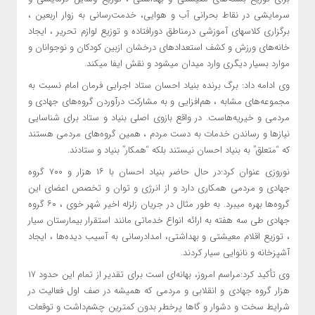
سرمایشی در نقاط بحرانی آب و هوایی، خدمت‌رسانی به زوار اربعین ،
برگزاری کلاسهای آموزشی درمناطق دورافتاده و توزیع لوازم تحریر ، ایجاد
خانه‌های ورزش و کشف استعدادهای درخشان ازبین کودکان و نوجوانان و
موارد بسیار دیگری وارد میدان میشود و نقش ایفا میکند.
وی ادامه داد: برگ برنده‌ بنیاد احسان ستاد اجرایی فرمان امام نسبت به
مجموعه‌های مشابه ، هم‌افزایی و به مشارکت درآوردن گروه‌های جهادی و
مردمی و خیریه‌هاست. در واقع بازوی اصلی بنیاد و ستاد برای شناسایی
نیازها و رساندن خدمات به دست مردم ، همین گروه‌های مردمی هستند
که “متعلق” به بنیاد احسان نیستند بلکه “همکار” بنیاد و ستادند.
نوروزی عنوان کرد:در حال حاضر بنیاد احسان با ۱۶ هزار و ۷۰۰ گروه
جهادی و مردمی همکاری دارد و از انرژی و توان و تخصص اعضای این
گروه‌ها بهره میبرد. به طور مثال در جریان زلزله اخیر شهر خوی ، ۶۰ گروه
جهادی طی سه هفته به ارائه انواع خدماتی مانند استقرار بیمارستان سیار
، توزیع اقلام معیشتی و بهداشتی، امدادرسانی به آسیب دیده‌ها ، ایجاد
آشپزخانه و نانوایی سیار کردند.
وی تأکید کرد:مراسم امروز، بهانه‌ای است برای تقدیر از تمام این حدود ۱۷
هزار گروه جهادی و انقلابی و مردمی که همیشه در صف اول فعالیت در
شرایط سخت و دشوار و گاها پرخطر بدون کمترین چشم‌داشت و توقعات