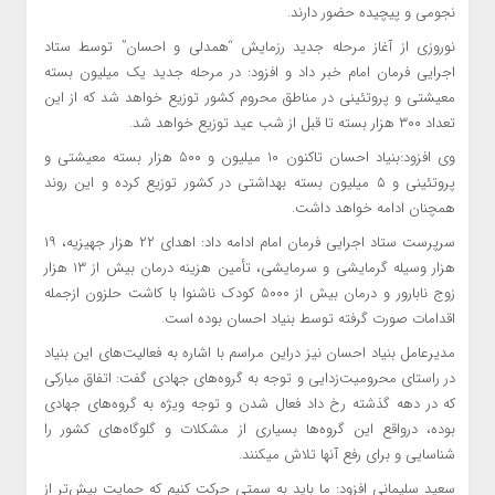
نجومی و پیچیده حضور دارند.
نوروزی از آغاز مرحله جدید رزمایش “همدلی و احسان” توسط ستاد
اجرایی فرمان امام خبر داد و افزود: در مرحله جدید یک میلیون بسته
معیشتی و پروتئینی در مناطق محروم کشور توزیع خواهد شد که از این
تعداد ۳۰۰ هزار بسته تا قبل از شب عید توزیع خواهد شد.
وی افزود:بنیاد احسان تاکنون ۱۰ میلیون و ۵۰۰ هزار بسته معیشتی و
پروتئینی و ۵ میلیون بسته بهداشتی در کشور توزیع کرده و این روند
همچنان ادامه خواهد داشت.
سرپرست ستاد اجرایی فرمان امام ادامه داد: اهدای ۲۲ هزار جهیزیه، ۱۹
هزار وسیله گرمایشی و سرمایشی، تأمین هزینه درمان بیش از ۱۳ هزار
زوج نابارور و درمان بیش از ۵۰۰۰ کودک ناشنوا با کاشت حلزون ازجمله
اقدامات صورت گرفته توسط بنیاد احسان بوده است.
مدیرعامل بنیاد احسان نیز دراین مراسم با اشاره به فعالیت‌های این بنیاد
در راستای محرومیت‌زدایی و توجه به گروه‌های جهادی گفت: اتفاق مبارکی
که در دهه گذشته رخ داد فعال شدن و توجه ویژه به گروه‌های جهادی
بوده، درواقع این گروه‌ها بسیاری از مشکلات و گلوگاه‌های کشور را
شناسایی و برای رفع آنها تلاش میکنند.
سعید سلیمانی افزود: ما باید به سمتی حرکت کنیم که حمایت بیش‌تر از