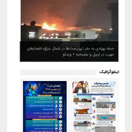
حمله پهپادی به مقر تروریست‌ها در شمال عراق؛ انفجارهای
مهیب در اربیل و سلیمانیه + ویدئو
اینفوگرافیک