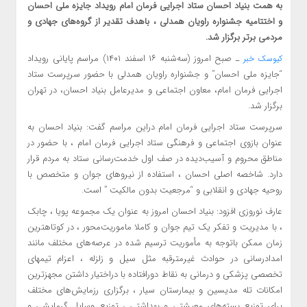
به همت بنیاد احسان ستاد اجرایی فرمان امام رویداد جایزه ملی احسان
و اختتامیه جشنواره راویان همدلی ، باهدف تقدیر از گروه‌های جهادی و
مردمی برتر برگزار شد.
ـ صبح امروز (سه‌شنبه ۱۶ اسفند ۱۴۰۱) مراسم پایانی رویداد
کیوسک خبر
“جایزه ملی احسان” و جشنواره راویان همدلی با حضور سرپرست ستاد
اجرایی فرمان امام، معاون اجتماعی و مدیرعامل بنیاد احسان، در تهران
برگزار شد.
سرپرست ستاد اجرایی فرمان امام دراین مراسم گفت: بنیاد احسان به
عنوان بازوی اجتماعی و فرهنگی ستاد اجرایی فرمان امام ، با حضور در
مناطق محروم و آسیب‌دیده در صف اول خدمت‌رسانی ستاد به مردم قرار
دارد. شاخصه اصلی احسان ، استفاده از نیروهای جوان و متخصص با
روحیه جهادی و انقلابی و “مرجعیت بدون مالکیت ” است.
عارف نوروزی افزود: بنیاد احسان امروز به عنوان یک مجموعه پویا ، چابک
، با مدیریت و تفکر یک تیم جوان و کاملا ماموریت‌محور ، در کوتاهترین
زمان ممکن باتوجه به مأموریت ترسیم شده در عرصه‌های مختلف مانند
امدادرسانی در حوادث غیرمترقبه مثل سیل و زلزله ، اعزام تیمهای
تخصصی پزشکی و درمانی به نقاط دورافتاده با دراختیار داشتن مجهزترین
امکانات تله مدیسین و بیمارستان سیار ، برگزاری رزمایش‌های مختلف
برای توزیع بسته‌های معیشتی و بهداشتی ، توزیع وسایل گرمایشی و