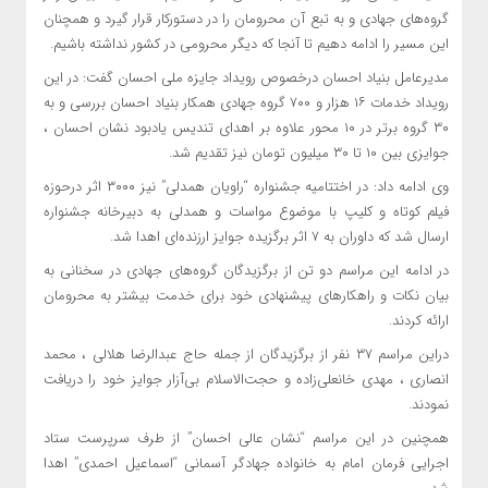
گروه‌های جهادی و به تبع آن محرومان را در دستورکار قرار گیرد و همچنان
این مسیر را ادامه دهیم تا آنجا که دیگر محرومی در کشور نداشته باشیم.
مدیرعامل بنیاد احسان درخصوص رویداد جایزه ملی احسان گفت: در این
رویداد خدمات ۱۶ هزار و ۷۰۰ گروه جهادی همکار بنیاد احسان بررسی و به
۳۰ گروه برتر در ۱۰ محور علاوه بر اهدای تندیس یادبود نشان احسان ،
جوایزی بین ۱۰ تا ۳۰ میلیون تومان نیز تقدیم شد.
وی ادامه داد: در اختتامیه جشنواره “راویان همدلی” نیز ۳۰۰۰ اثر درحوزه
فیلم کوتاه و کلیپ با موضوع مواسات و همدلی به دبیرخانه جشنواره
ارسال شد که داوران به ۷ اثر برگزیده جوایز ارزنده‌ای اهدا شد.
در ادامه این مراسم دو تن از برگزیدگان گروه‌های جهادی در سخنانی به
بیان نکات و راهکارهای پیشنهادی خود برای خدمت بیشتر به محرومان
ارائه کردند.
دراین مراسم ۳۷ نفر از برگزیدگان از جمله حاج عبدالرضا هلالی ، محمد
انصاری ، مهدی خانعلی‌زاده و حجت‌الاسلام بی‌آزار جوایز خود را دریافت
نمودند.
همچنین در این مراسم “نشان عالی احسان” از طرف سرپرست ستاد
اجرایی فرمان امام به خانواده جهادگر آسمانی “اسماعیل احمدی” اهدا