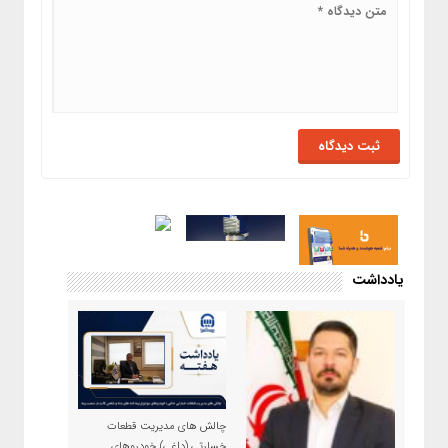
یادداشت
چالش های مدیریت قطعات
خسارتی (داغی) خودروهای