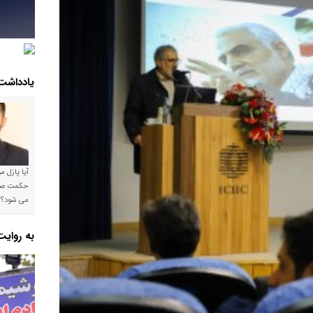
یادداشت
آیا پازل 
می شود؟!
به روای