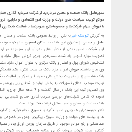
موانع تولید، سیاست های دولت و وزارت امور اقتصادی و دارایی، فروش
با فروش سهام شرکت‌ها و مجموعه‌های غیرمرتبط با فعالیت بانکداری آن 
به گزارش
به نقل از روابط عمومی بانک صنعت و معدن، دک
کیوسک خبر
عامل و جمعی از مدیران این بانک به استان اصفهان سفر کرده بود، در
این شرکت، ضمن تقدیر از تلاش های مدیران این مجموعه در ارتقا
تصویب موارد قانونی یاد شده، بسترهای اجرای فروش اموال مازاد و ض
تشخیص شورای پول و اعتبار و بانک مرکزی به عنوان اموال مازاد مشخ
وی بیان داشت: فروش اموال مازاد بانک ها سبب کنترل رشد نقدینگی،
بانک ها، خروج از مدیریت بخش های نامرتبط و تمرکز بر فعالیت بان
نهایت موجب اعطای تسهیلات به بخش تولید و اشتغال زایی بیشتر می
نموده که شامل شرکت‌های بورسی سرمایه‌گذاری صنایع شیمیایی ایران
بانک صنعت و معدن و احیا استیل فولاد بافت بوده است.
دکتر خورسندیان همچنین ضمن تأکید بر تسریع انجام فرآیند واگذا
ها و برنامه های دولت و وزارت متبوع، پیگیری جدی در خصوص واگذ
هماهنگی و رفع موانع موجود از طریق سازمان بورس اوراق بهادار عملیا
گفتنی است، شرکت سرمایه گذاری صنایع شیمیایی ایران، شرکتی نوآور