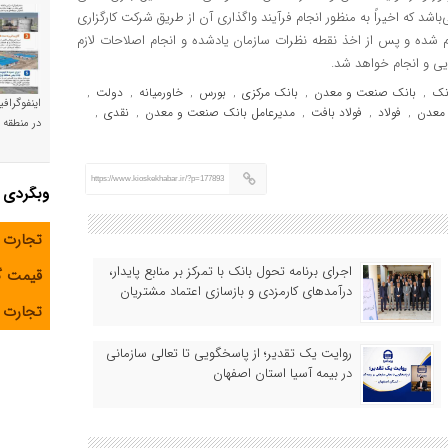
طقه خاورمیانه می‌باشد که اخیراً به منظور انجام فرآیند واگذاری آن از طریق شرکت کارگزاری
ام شده و پس از اخذ نقطه نظرات سازمان یادشده و انجام اصلاحات لازم
یی و انجام خواهد شد.
نک
بانک صنعت و معدن
بانک مرکزی
بورس
خاورمیانه
دولت
,
,
,
,
,
,
اینفوگراف
معدن
فولاد
فولاد بافت
مدیرعامل بانک صنعت و معدن
نقدی
,
,
,
,
,
در منطقه و
https://www.kioskekhabar.ir/?p=177893
وبگردی
تجارت 
اجرای برنامه تحول بانک با تمرکز بر منابع پایدار،
قیمت 
درآمدهای کارمزدی و بازسازی اعتماد مشتریان
تجارت آ
روایت یک تقدیر؛ از پاسخگویی تا تعالی سازمانی
در بیمه آسیا استان اصفهان