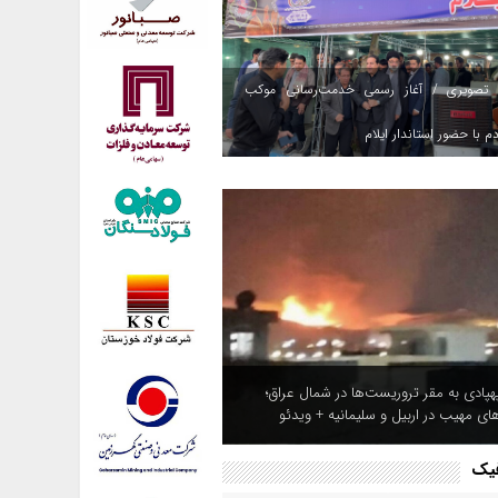
 تصویری / آغاز رسمی خدمت‌رسانی موکب
م با حضور استاندار ایلام
هپادی به مقر تروریست‌ها در شمال عراق؛
های مهیب در اربیل و سلیمانیه + ویدئو
فیک