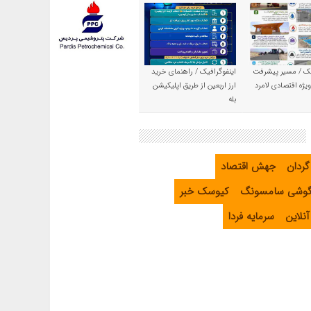
یک / مسیر پیشرفت
اینفوگرافیک / راهنمای خرید
یژه اقتصادی لامرد
ارز اربعین از طریق اپلیکیشن
بله
گردان
جهش اقتصاد
گوشی سامسونگ
کیوسک خبر
نلاین
سرمایه فردا