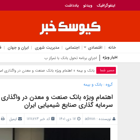
اینفوگرافیک
ویدئو
یادداشت
خانه
اقتصادی
اجتماعی
مدیریت شهری
ایران و جهان
ف
اخبار ویژه
اجرای برنامه تحول بانک با تمرکز بر منابع پایدار، درآمدهای
مسیر شما
بانک‌ و بیمه
» اهتمام ویژه بانک صنعت و معدن در واگذاری اموا
گروه :
بانک‌ و بیمه
اهتمام ویژه بانک صنعت و معدن در واگذاری ام
سرمایه گذاری صنایع شیمیایی ایران
نویسنده :
admin
17 دی 1401
کد خبر 177893
ایمیل
پ