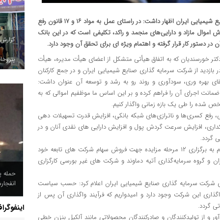
مدیرعامل بانک صنعت و معدن در بازدید از شرکت سرمایه گذاری صنایع شیمیایی ایران اظهار داشت: در راستای عمل به مواد ۱۶ و ۱۷ قانون رفع
 اموال مازاد و دارایی‌های منجمد و راکد، تکلیفی است که در این بانک
گزارش
در دستور کار قرار گرفته و اهتمام ویژه ای برای تحقق آن وجود دارد.
تر خورسندیان که به اتفاق هیأتی متشکل از اعضای هیأت مدیره، هیأت
پتروخاد
 بازدید از شرکت سرمایه گذاری صنایع شیمیایی ایران و در جمع کارکنان
ی بهره وری، سودآوری و روند رو به رشد و توسعه آن عنوان داشت:
مانت اجرای آن را فراهم کرده و بر این اساس ما موظفیم اموالی که به
ص شده را طی یک بازه زمانی واگذار کنیم.
 رفع کسری‌ها و ناترازی‌های شبکه بانکی، افزایش قدرت تسهیلات دهی
کداری، افزایش سرعت گردش پول و افزایش دارایی های نقدی آنان و در
 گردد.
وی تصریح کرد: این بانک در سال گذشته و ۹ ماهه سال جاری، اقدام به برگزاری ۱۲ مرحله مزایده جهت فروش سهام شرکت های تابعه خود
 و گروه سرمایه‌گذاری آتیه دماوند و شرکت های غیر بورسی کارگزاری
حمله پ
انفجار
ری شرکت سرمایه گذاری صنایع شیمیایی ایران اعلام کرد: حسب سیاست
اری این شرکت وجود دارد و امیدواریم که فرآیند واگذاری آن پس از
تی گردد.
اینفوگرا
 و از تولیدکنندگان و صادرکنندگان محصولاتی مانند آلکیل‌ بنزن خطی