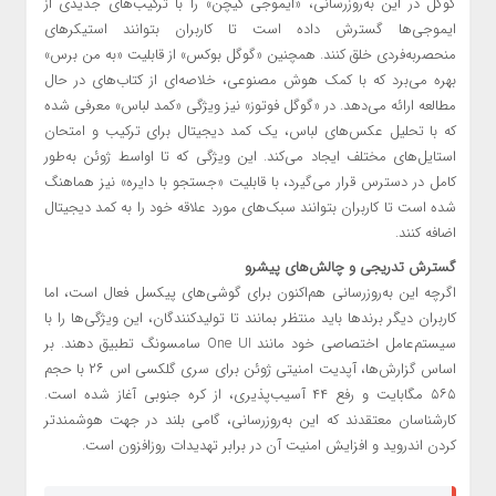
گوگل در این به‌روزرسانی، «ایموجی کیچن» را با ترکیب‌های جدیدی از
ایموجی‌ها گسترش داده است تا کاربران بتوانند استیکرهای
منحصربه‌فردی خلق کنند. همچنین «گوگل بوکس» از قابلیت «به من برس»
بهره می‌برد که با کمک هوش مصنوعی، خلاصه‌ای از کتاب‌های در حال
مطالعه ارائه می‌دهد. در «گوگل فوتوز» نیز ویژگی «کمد لباس» معرفی شده
که با تحلیل عکس‌های لباس، یک کمد دیجیتال برای ترکیب و امتحان
استایل‌های مختلف ایجاد می‌کند. این ویژگی که تا اواسط ژوئن به‌طور
کامل در دسترس قرار می‌گیرد، با قابلیت «جستجو با دایره» نیز هماهنگ
شده است تا کاربران بتوانند سبک‌های مورد علاقه خود را به کمد دیجیتال
اضافه کنند.
گسترش تدریجی و چالش‌های پیشرو
اگرچه این به‌روزرسانی هم‌اکنون برای گوشی‌های پیکسل فعال است، اما
کاربران دیگر برندها باید منتظر بمانند تا تولیدکنندگان، این ویژگی‌ها را با
سیستم‌عامل اختصاصی خود مانند One UI سامسونگ تطبیق دهند. بر
اساس گزارش‌ها، آپدیت امنیتی ژوئن برای سری گلکسی اس ۲۶ با حجم
۵۶۵ مگابایت و رفع ۴۴ آسیب‌پذیری، از کره جنوبی آغاز شده است.
کارشناسان معتقدند که این به‌روزرسانی، گامی بلند در جهت هوشمندتر
کردن اندروید و افزایش امنیت آن در برابر تهدیدات روزافزون است.