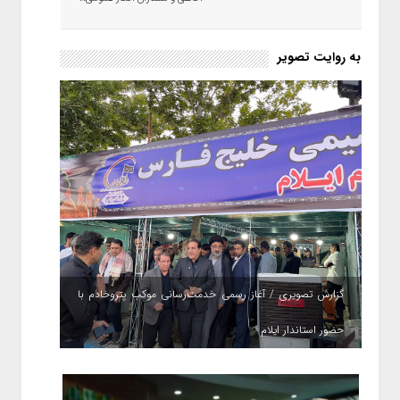
به روایت تصویر
گزارش تصویری / آغاز رسمی خدمت‌رسانی موکب پتروخادم با
حضور استاندار ایلام