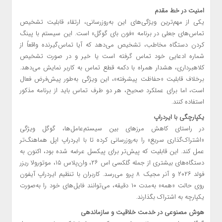
امنیت در خط مقدم
یکی از مهم‌ترین ویژگی‌های این به‌روزرسانی، ارتقاء قابلیت تشخیص
تماس‌های جعلی در برنامه «فون بای گوگل» است. این سیستم با پینگ
کردن دستگاه مخاطب، تشخیص می‌دهد که آیا تماس‌گیرنده واقعاً از
شماره ادعایی خود تماس گرفته است یا خیر و در صورت تشخیص
کلاهبرداری، هشدار همراه با دکمه قطع تماس به کاربر نمایش می‌دهد.
برخلاف قابلیت «حفاظت پیشرفته»، این ویژگی به‌طور پیش‌فرض فعال
است، اما برای عملکرد صحیح، هر دو طرف تماس باید از برنامه مذکور
استفاده کنند.
یکپارچگی با ایردراپ
در راستای کاهش مرزهای بین سیستم‌عامل‌ها، گوگل ویژگی
«اشتراک‌گذاری سریع» را به‌روزرسانی کرده تا با ایردراپ اپل هماهنگ‌تر
عمل کند. این قابلیت که پیش‌تر برای پیکسل عرضه شده بود، اکنون به
دستگاه‌های بیشتری از جمله گلکسی اس ۲۶، وان‌پلاس ۱۵، موتورولا ریزر
فولد ۲۰۲۶ و آنر مجیک ۸ پرو می‌رسد. کاربران با تنظیم ایردراپ آیفون
روی حالت «همه» به‌مدت ۱۰ دقیقه، می‌توانند فایل‌های خود را به‌صورت
یکپارچه به اشتراک بگذارند.
هوش مصنوعی در خدمت خلاقیت و سازماندهی