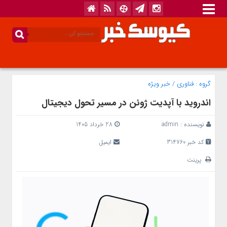
گروه :
فناوری
/
خبر ویژه
اندروید با آپدیت ژوئن در مسیر تحول دیجیتال
نویسنده :
admin
28 خرداد 1405
کد خبر 314760
ایمیل
پرینت