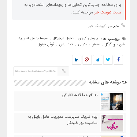
برای مطالعه جدیدترین تحلیل‌ها و رویدادهای اقتصادی، به
مراجعه کنید.
سایت کیوسک خبر
کیوسک خبر
منبع خبر :
ایموجی کیچن
تحول دیجیتال
سیستم‌عامل اندروید
برچسب ها :
,
,
,
فون بای گوگل
هوش مصنوعی
کمد لباس
گوگل فوتوز
,
,
,
https://www.kioskekhabar.ir/?p=314760
نوشته های مشابه
به نام خدا قصه آغاز کن
پیام تبریک سرپرست مدیریت عامل رایتل به
مناسبت روز خبرنگار