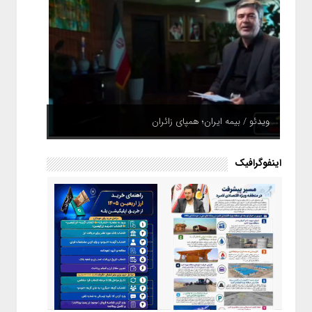
ویدئو / بیمه ایران؛ همپای زائران
اینفوگرافیک