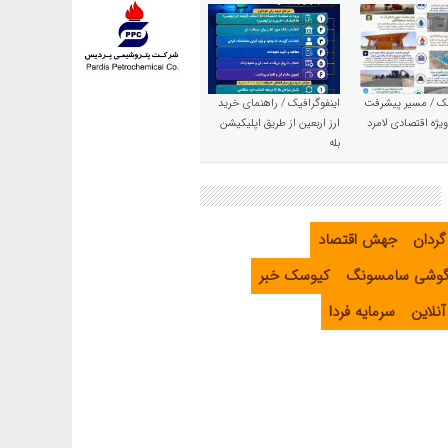
یک / مسیر پیشرفت
اینفوگرافیک / راهنمای خرید
یژه اقتصادی لامرد
ارز اربعین از طریق اپلیکیشن
بله
گردان
جهش اقتصاد
گوشی سامسونگ
کیوسک خبر
نلاین
سرمایه فردا