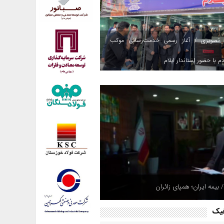
 تصویری / آغاز رسمی خدمت‌رسانی موکب
م با حضور استاندار ایلام
 بیمه ایران؛ همپای زائران
فیک