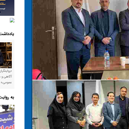
یادداشت
«روایتگرا
آگاهی و م
عمومی،»
به روای