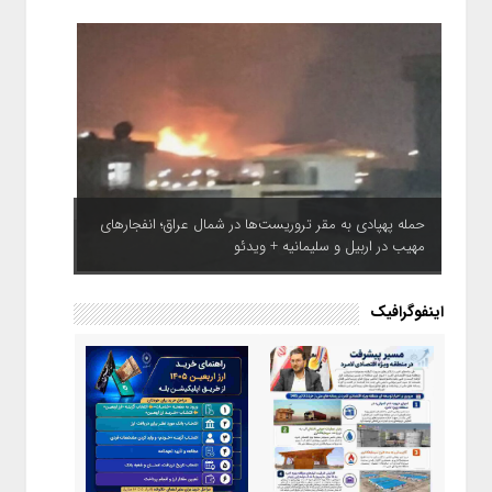
حمله پهپادی به مقر تروریست‌ها در شمال عراق؛ انفجارهای
مهیب در اربیل و سلیمانیه + ویدئو
اینفوگرافیک