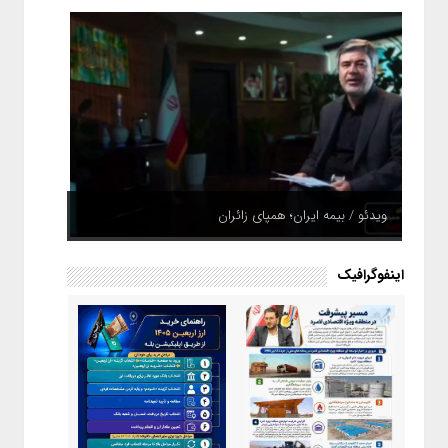
ویدئو / بیمه ایران؛ همپای زائران
اینفوگرافیک