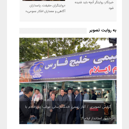
خبرنگار؛ روایتگر آنچه باید شنیده
«روایتگران حقیقت، پاسداران
شود
آگاهی و معماران افکار عمومی،»
به روایت تصویر
گزارش تصویری / آغاز رسمی خدمت‌رسانی موکب پتروخادم با
حضور استاندار ایلام