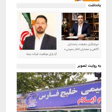
یادداشت
«روایتگران حقیقت، پاسداران
آگاهی و معماران افکار عمومی،»
آیا پازل موفقیت شرکت بیمه
حکمت صبا در سال ۱۴۰۵ کامل می
شود؟!
به روایت تصویر