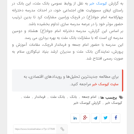
به گزارش
به نقل از روابط عمومی بانک ملت، این بانک در
کیوسک خبر
راستای ایفای مسوولیت های اجتماعی خود، در احداث مدرسه دخترانه
چهارکلاسه امام جواد(ع) در قرچک ورامین مشارکت کرد تا بدین ترتیب
حضور موثر خود را در عرصه مدرسه سازی تداوم بخشیده باشد.
بر اساس این گزارش، مدرسه دخترانه امام جواد(ع) هشتاد و دومین
مدرسه ای است که با مشارکت بانک ملت به بهره برداری می رسد.
این مدرسه با حضور امام جمعه و فرماندار قرچک، مقامات آموزش و
پرورش، نمایندگان بانک ملت و مدیران ارشد بنیاد نیکوکاری سلام به
صورت رسمی افتتاح شد.
برای مطالعه جدیدترین تحلیل‌ها و رویدادهای اقتصادی، به
مراجعه کنید.
سایت کیوسک خبر
امام جمعه
بانک
بانک ملت
فرماندار
ملت
برچسب ها :
,
,
,
,
,
کیوسک خبر
گزارش کیوسک خبر
,
https://www.kioskekhabar.ir/?p=177649