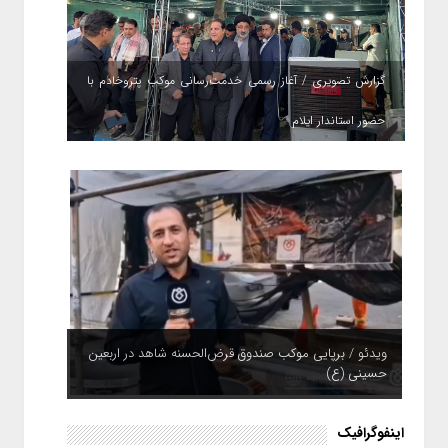
گزارش تصویری / آغاز رسمی خدمت‌رسانی موکب پتروخادم با
حضور استاندار ایلام
ویدئو / برپایی موکب صندوق قرض‌الحسنه شاهد در اربعین
حسینی (ع)
اینفوگرافیک