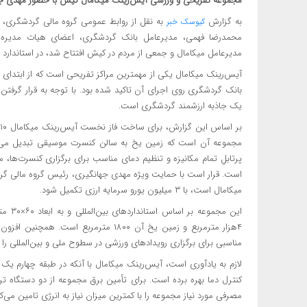
مجموعه تفریحی و ورزشی آیس‌رینک میکامال کیش با حضور مهدی جها
به گزارش
به نقل از روابط عمومی گروه مالی گردشگری،
کیوسک خبر
محمدرضا فهمی، مدیرعامل بانک گردشگری، اعضای هیات مدیره با
مدیرعامل میکامال و جمعی از مردم در کیش افتتاح شد، در استاندارد
آیس‌رینک میکامال یکی از مهمترین مراکز تفریحی است که از ابتدا
بانک گردشگری روی اجرای آن تاکید شده بود. با توجه به قرار گرفت
یک جاذبه ارزشمند گردشگری است.
ب
مجموعه آن است که زمین یخ به سالن کنسرت موسیقی تبدیل می‌شود
پرتابلِ تمام مکانیزه و تنظیم دمای مناسب برای برگزاری کنسرت‌ها، 
است. قرار است با حمایت ویژه مهدی جهانگیری، رئیس گروه مالی گرد
میکامال است، با ۳ میلیون یورو سرمایه ارزی تکمیل شود.
این م
۴هزار مترمربع و زمین یخ آن ۱۸۰۰ مترم
مناسبی برای برگزاری رویدادهای ورزشی در سطوح ملی و بین‌المللی را
لازم به یادآوری است، آیس‌رینک میکامال با آنکه در طبقه چهارم یک 
مصرفی مورد نیاز مجموعه را با کمترین میزان نیاز به انرژی تامین می‌کن