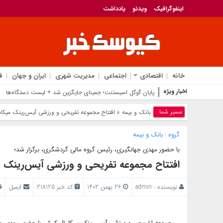
اینفوگرافیک
ویدئو
یادداشت
خانه
اقتصادی
اجتماعی
مدیریت شهری
ایران و جهان
ف
اخبار ویژه
پایان گوگل اسیستنت؛ جمینای جایگزین شد + لیست دستگاه‌ها
مسیر شما
بانک‌ و بیمه
» افتتاح مجموعه تفریحی و ورزشی آیس‌رینک میکا
گروه :
بانک‌ و بیمه
با حضور مهدی جهانگیری، رئیس گروه مالی گردشگری، برگزار شد؛
افتتاح مجموعه تفریحی و ورزشی آیس‌رینک 
نویسنده :
admin
26 بهمن 1402
کد خبر 218125
ایمیل