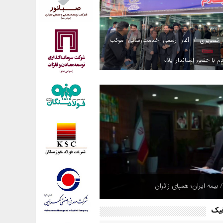
 تصویری / آغاز رسمی خدمت‌رسانی موکب
م با حضور استاندار ایلام
 بیمه ایران؛ همپای زائران
فیک