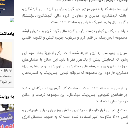
نگیری، رئیس گروه مالی گردشگری، افتتاح شد.
 این مجموعه که با حضور مهدی جهانگیری، رئیس گروه مالی گردشگری،
نک گردشگری، مدیران و معاونان گروه مالی گردشگری،نادرکشتکار
 برگزاری بازی‌های المپیک طراحی و ساخته شده است.
ی طراحی میکامال کیش توسط رئیس گروه مالی گردشگری و مدیران ارشد
یادداشت
ن مجموعه آیس‌رینک در اقلیم گرم و مرطوب جزیره کیش و تفاوت اقلیمی
ر اساس این گزارش، برای ساخت فاز نخست آیس‌رینک میکامال ۱۰ میلیون یورو سرمایه ارزی هزینه شده است. یکی از ویژگی‌های مهم این
 که گنجایش بیش از یک‌هزار نفر را دارد. این سالن با صندلی‌های
مجهز به مدرن‌ترین سیستم‌های صدابرداری و نورپردازی و جلوه‌های ویژه
آیا پازل 
شگری، فاز دوم این مجموعه که در واقع تبدیل آیس‌رینک به کنسرت‌هال
می شود؟!
جموعه بر اساس استانداردهای بین‌المللی و به ابعاد ۶۰×۳۰ متر طراحی و ساخته شده است. مساحت کلی آیس‌رینک میکامال حدود
ربع است. همچنین افزون بر فضاهای تفریحی آیس‌رینک میکامال، این مجموعه فرصت و امکان
به روای
 در خود جای داده است.
مجتمع تجاری قرار دارد، از جدیدترین دانش روز جهان برای عایق‌بندی و
کنترل دما بهره برده است. برای تأمین برق مجموعه از دو دستگاه ترانس ۱۶۰۰ مگاولت آمپر استفاده شده است که به صورت مستقل انرژی
د.