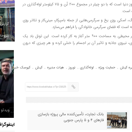
این مجموعه دارای سیستم تهویه اختصاصی از تجهیزات مدرن و به روز دنیا است که با دو چیلر در مجموع ۲۰۰ تُن و ۷۵ کیلومتر لوله‌گذاری در
ه است.
، اسکی روی یخ و سرگرمی‌هایی از جمله بامپرکار، مینی‌کار و تئاتر روی
گزارش
 است که فضای سرگرمی خانوادگی را فراهم می‌سازد.
پتروخاد
گفتنی است پیش از این و در نوروز ۱۴۰۲ تونل باد میکامال کیش در محیطی به مساحت ۹۰۰ متر آغاز به کار کرده است. این تونل باد یک
ه وسیله جریان باد قوی، نیروی جاذبه و تاثیر آن بر اجسام را خنثی کرده و هر چیزی که درون
ره کیش
حمایت ویژه
لوله‌گذاری
نوروز
هیات مدیره
کیش
کیوسک خبر
,
,
,
,
,
,
https://www.kioskekhabar.ir/?p=218125
ویدئو /
بانک تجارت، تأمین‌کننده مالی پروژه بازسازی
فازهای ۴ و ۵ پارس جنوبی
اینفوگرا