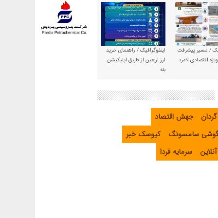
یک / مسیر پیشرفت
اینفوگرافیک / راهنمای خرید
یژه اقتصادی لامرد
ارز اربعین از طریق اپلیکیشن
بله
گردان
جهش اقتصاد
گوشی سامسونگ
کیوسک خبر
نلاین
سرمایه فردا