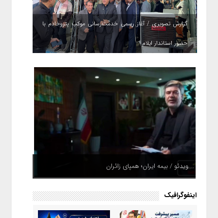
گزارش تصویری / آغاز رسمی خدمت‌رسانی موکب پتروخادم با
حضور استاندار ایلام
ویدئو / بیمه ایران؛ همپای زائران
اینفوگرافیک