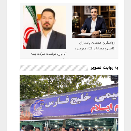
«روایتگران حقیقت، پاسداران
آگاهی و معماران افکار عمومی،»
آیا پازل موفقیت شرکت بیمه
حکمت صبا در سال ۱۴۰۵ کامل می
شود؟!
به روایت تصویر