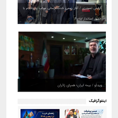
گزارش تصویری / آغاز رسمی خدمت‌رسانی موکب پتروخادم با
حضور استاندار ایلام
ویدئو / بیمه ایران؛ همپای زائران
اینفوگرافیک