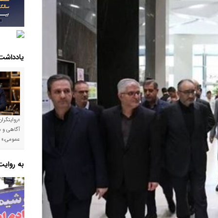
یادداشت
«روایتگرا
آگاهی و م
عمومی،»
به روای