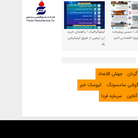
یک / مسیر پیشرفت
اینفوگرافیک / راهنمای خرید
یژه اقتصادی لامرد
ارز اربعین از طریق اپلیکیشن
بله
گردان
جهش اقتصاد
گوشی سامسونگ
کیوسک خبر
نلاین
سرمایه فردا