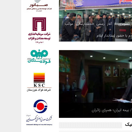
 تصویری / آغاز رسمی خدمت‌رسانی موکب
م با حضور استاندار ایلام
 بیمه ایران؛ همپای زائران
فیک