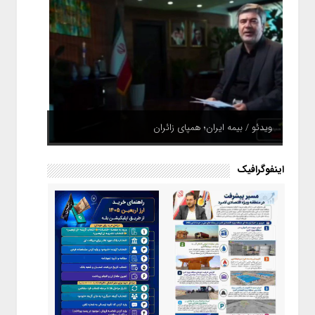
ویدئو / بیمه ایران؛ همپای زائران
اینفوگرافیک