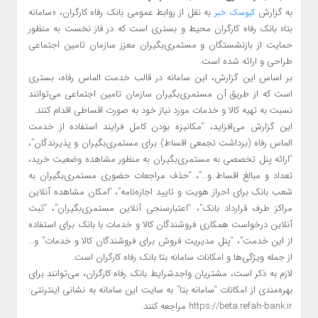
به گزارش
به نقل از روابط عمومی بانک رفاه کارگران، «سامانه
کیوسک خبر
بتا» بانک رفاه کارگران محیط و بستری است که در فاز نخست به منظور
حمایت از بازنشستگان و مستمری‌بگیران معزز سازمان تامین اجتماعی
طراحی و ارائه شده است.
بر اساس این گزارش، این سامانه در قالب خدمت الماس رفاه، بستری
است که از طریق آن مستمری‌بگیران سازمان تامین اجتماعی می‌توانند
نسبت به تهیه کالا و خدمات مورد نیاز خود به صورت اقساطی اقدام کنند.
این گزارش می‌افزاید، “مکانیزه بودن کامل فرایند استفاده از خدمت
الماس رفاه (برداشت تجمعی اقساط) برای مستمری‌بگیران و پذیرندگان”،
“ارائه پنل تخصصی به مستمری‌بگیران به منظور مشاهده وضعیت خرید،
تعداد و مبالغ اقساط و…”، “حذف مراجعات حضوری مستمری‌بگیران به
شعب بانک برای احراز هویت و تایید اجازه‌نامه”، “امکان مشاهده آنلاین
مراکز طرف قرارداد بانک”، “اعتبارسنجی آنلاین مستمری‌بگیران”، “ثبت
آنلاین درخواست همکاری فروشندگان کالا و خدمات با بانک برای استفاده
از این خدمت”، “پنل مدیریت فروش برای فروشندگان کالا و خدمات” و…
از جمله ویژگی‌ها و امکانات سامانه بتا بانک رفاه کارگران است.
لازم به ذکر است، مشتریان واجدشرایط بانک رفاه کارگران، می‌توانند برای
بهره‌مندی از امکانات “سامانه بتا” به سایت این سامانه به نشانی اینترنتی:
https://beta.refah-bank.ir مراجعه کنند.