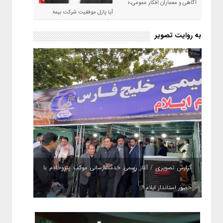
آگاهی و معماران افکار عمومی،»
آیا پازل موفقیت شرکت بیمه
حکمت صبا در سال ۱۴۰۵ کامل می
شود؟!
به روایت تصویر
گزارش تصویری / آغاز رسمی خدمت‌رسانی موکب پتروخادم با
حضور استاندار ایلام