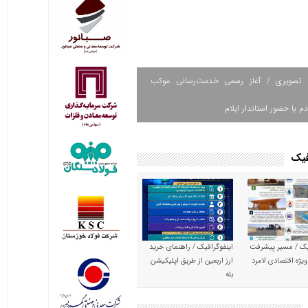
 تصویری / آغاز رسمی خدمت‌رسانی موکب
دم با حضور استاندار ایلام
فیک
یک / مسیر پیشرفت
اینفوگرافیک / راهنمای خرید
ویژه اقتصادی لامرد
ارز اربعین از طریق اپلیکیشن
بله