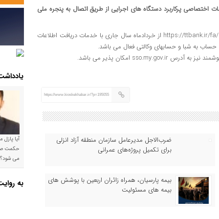
ات اختصاصی پرکاربرد دستگاه های اجرایی از طریق اتصال به پنجره ملی
سامانه واحد خدمات دولت هوشمندبانک توسعه تعاون به آدرس https://ttbank.ir/fa/sso از خردادماه سال جاری با خدمات دریافت اطلاعات
حساب به شبا و حسابهای وکالتی فعال می باشد.
sso. امکان پذیر می باشد.
یادداشت
https://www.kioskekhabar.ir/?p=195055
ضرب‌الاجل مدیرعامل سازمان منطقه آزاد انزلی
آیا پازل 
برای تکمیل پروژه‌های عمرانی
می شود؟!
بیمه پارسیان، همراه زائران اربعین با پوشش های
به روای
بیمه های مسئولیت