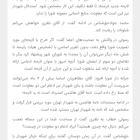
لایحه جدید فرستاد تا فقط تکلیف این کار مشخص شود. استدلال شهردار
نیز این است که معاونت منابع انسانی مصوبه شورا را ندارد.
محمد جوادحق‌شناس در ادامه گفت: از آقای نظری خواهش می‌کنم
شئونات را رعایت کند.
رسولی در واکنش به صحبت‌های اعضا گفت: اگر طرح یا لایحه‌ای مورد
تصویب شورا واقع نشد، بدون تغییر اساسی با تشخیص هیات رئیسه تا
شش ماه دیگر نمی‌توان آن را مجددا به شورای شهر پیشنهاد کرد مگر با
تقاضای دو سوم از اعضای شورا. آنچه امروز با عنوان لایحه ادغامی ارائه
شده با آنچه ارائه شد متفاوت است و این جزئی از آن لایحه است.
خزانه دار شورا افزود: آقای مظاهریان اساسا بیش از ۴ ماه نمی‌توانند
سرپرست آن معاونت باشند و بنای شهردار نیز ادغام این دو معاونت است
که عملا رخ داده است. نامه آقای هاشمی استرداد است نه رد لایحه!
در ادامه مستندات نامه هاشمی به شهردار تهران مورد بررسی قرار گرفت و
مشخص شد که نامه به شهردار تهران مسترد شده است.
رسولی خطاب به نظری گفت از سماجت شما در این مساله تعجب
می‌کنم. دنبال چه چیزی هستید؟ ایراد ادغام دو معاونت در چیست؟
حق‌شناس گفت: در آن زمان دوستان گفتند برای اینکه خیال شهردار را