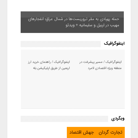
حمله پهپادی به مقر تروریست‌ها در شمال عراق؛ انفجارهای
مهیب در اربیل و سلیمانیه + ویدئو
اینفوگرافیک
اینفوگرافیک / مسیر پیشرفت در
اینفوگرافیک / راهنمای خرید ارز
منطقه ویژه اقتصادی لامرد
اربعین از طریق اپلیکیشن بله
وبگردی
تجارت گردان
جهش اقتصاد