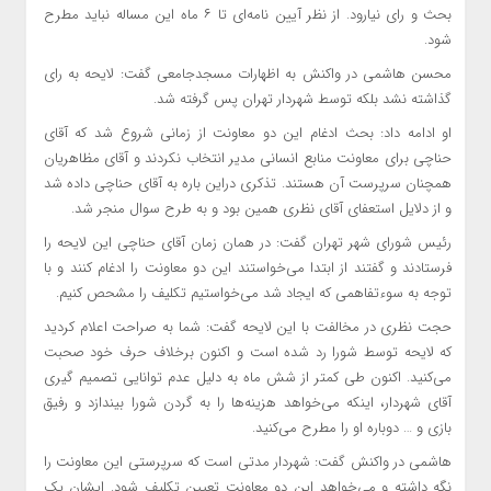
بحث و رای نیارود. از نظر آیین نامه‌ای تا ۶ ماه این مساله نباید مطرح
شود.
محسن هاشمی در واکنش به اظهارات مسجدجامعی گفت: لایحه به رای
گذاشته نشد بلکه توسط شهردار تهران پس گرفته شد.
او ادامه داد: بحث ادغام این دو معاونت از زمانی شروع شد که آقای
حناچی برای معاونت منابع انسانی مدیر انتخاب نکردند و آقای مظاهریان
همچنان سرپرست آن هستند. تذکری دراین باره به آقای حناچی داده شد
و از دلایل استعفای آقای نظری همین بود و به طرح سوال منجر شد.
رئیس شورای شهر تهران گفت: در همان زمان آقای حناچی این لایحه را
فرستادند و گفتند از ابتدا می‌خواستند این دو معاونت را ادغام کنند و با
توجه به سوءتفاهمی که ایجاد شد می‌خواستیم تکلیف را مشحص کنیم.
حجت نظری در مخالفت با این لایحه گفت: شما به صراحت اعلام کردید
که لایحه توسط شورا رد شده است و اکنون برخلاف حرف خود صحبت
می‌کنید. اکنون طی کمتر از شش ماه به دلیل‌ عدم توانایی تصمیم گیری
آقای شهردار، اینکه می‌خواهد هزینه‌ها را به گردن شورا بیندازد و رفیق
بازی و … دوباره او را مطرح می‌کنید.
هاشمی در واکنش گفت: شهردار مدتی است که سرپرستی این معاونت را
نگه داشته و می‌خواهد این دو معاونت تعیین تکلیف شود. ایشان یک