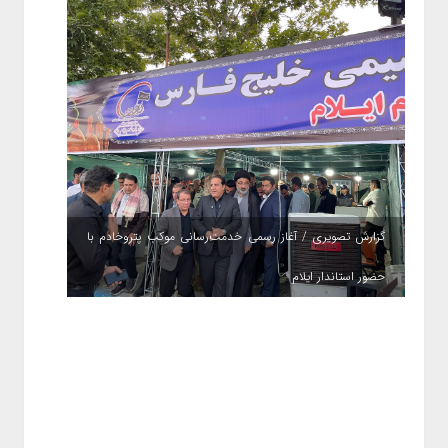
گزارش تصویری / آغاز رسمی خدمت‌رسانی موکب پتروخادم با
حضور استاندار ایلام