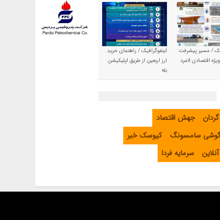
یک / مسیر پیشرفت
اینفوگرافیک / راهنمای خرید
یژه اقتصادی لامرد
ارز اربعین از طریق اپلیکیشن
بله
گردان
جهش اقتصاد
گوشی سامسونگ
کیوسک خبر
نلاین
سرمایه فردا