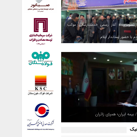
 تصویری / آغاز رسمی خدمت‌رسانی موکب
م با حضور استاندار ایلام
 بیمه ایران؛ همپای زائران
فیک