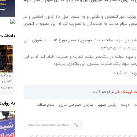
معاون اول رئیس جمهور اختصاص سهام عدالت به هر یک از مشمولان به ارزش حداکثر ۱۰۰ میلیون ریال را ابلاغ کرد که این سهام از محل سهام
ـ هیأت وزیران در جلسه ۲۸ اسفند ماه ۱۴۰۱ به پیشنهاد وزارت امور اقتصادی و دارایی و به استناد اصل ۱۳۸ قانون اساسی و در
 ماده واحده قانون بودجه ۱۴۰۱ کل کشور تخصیص سهام عدالت به جاماندگان را تصویب کرد که این مصوبه با امضای
یادداشت
بر اساس این مصوبه، حداکثر ارزش سهام قابل واگذاری به هر یک از مشمولان سهام عدالت جدید، موضوع تصمیم مورخ ۱۶ اسفند شورای عالی
سهام دولت در بانک‌های ملت، تجارت و صادرات اقدام کند که بر این
لق خواهد گرفت.
«روایتگرا
آگاهی و م
عمومی،»
مراجعه کنید.
ت کیوسک خبر
به روای
ت
دولت
رئیس جمهور
سازمان خصوصی سازی
سهام عدالت
,
,
,
,
,
https://www.kioskekhabar.ir/?p=185818