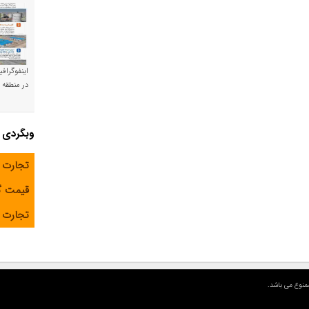
اینفوگراف
در منطقه و
وبگردی
تجارت 
قیمت 
تجارت آ
منوع می باشد.