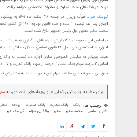
دولت در بانک‌های ملت، تجارت و صادرات اختصاص خواهد یافت.
کیوسک خبر
اجرای بند الف تبصره ۲
محمد مخبر معاون اول رئیس جمهور ابلاغ شده است.
اجرای سیاست‌های کلی اصل ۴۴ قانون اساسی معادل حداکثر یک میلیون ریال تعیین می‌شود.
هیأت وزیران به سازمان خصوصی سازی اجازه داد نسبت به واگذاری 
اساس ۲ درصد سهام بانک ملت، ۳ درصد از سهام بانک تجارت و ۲.۷ درصد سهام بانک صادرات مشمول این واگذاری می‌شود.
طبق این مصوبه حقوق مالکانه سهام این تصویب نامه به مشمولان تع
برای مطالعه جدیدترین تحلیل‌ها و رویدادهای اقتصادی، به
سای
بانک
بانک تجارت
بانک صادرات
بودجه
تجار
برچسب ها :
,
,
,
,
قانون اساسی
محمد مخبر
مخبر
واگذاری سهام
کیوسک خبر
,
,
,
,