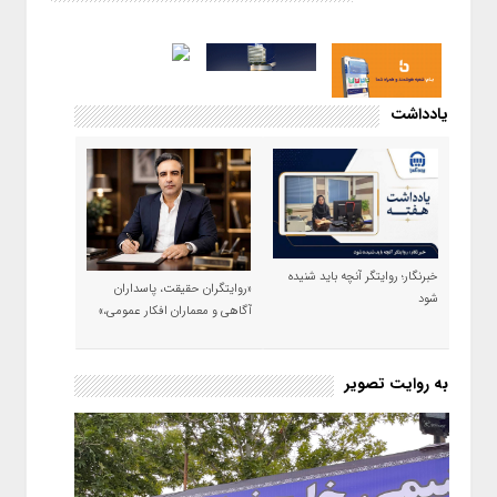
یادداشت
خبرنگار؛ روایتگر آنچه باید شنیده
«روایتگران حقیقت، پاسداران
شود
آگاهی و معماران افکار عمومی،»
به روایت تصویر