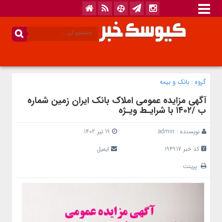
گروه :
بانک‌ و بیمه
آگهی مزایده عمومی املاک بانک ایران زمین شماره
ب /۱۴۰۲ با شرایـط ویـژه
نویسنده :
admin
19 تیر 1402
کد خبر 194917
ایمیل
پرینت