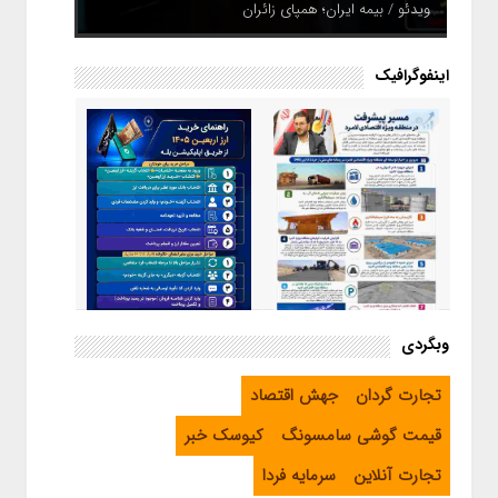
ویدئو / بیمه ایران؛ همپای زائران
اینفوگرافیک
اینفوگرافیک / راهنمای خرید ارز
وبگردی
اربعین از طریق اپلیکیشن بله
اینفوگرافیک / مسیر پیشرفت در
تجارت گردان
جهش اقتصاد
منطقه ویژه اقتصادی لامرد
قیمت گوشی سامسونگ
کیوسک خبر
تجارت آنلاین
سرمایه فردا