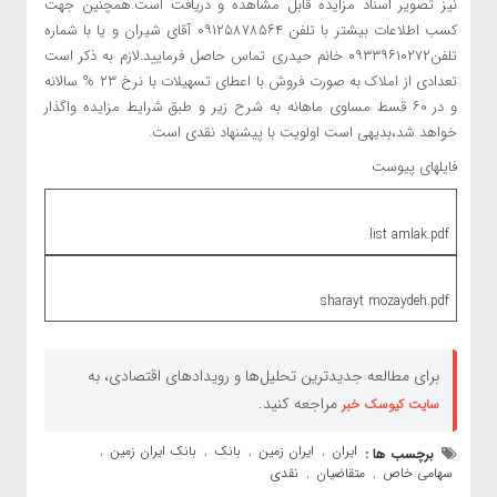
نیز تصویر اسناد مزایده قابل مشاهده و دریافت است.همچنین جهت
کسب اطلاعات بیشتر با تلفن ۰۹۱۲۵۸۷۸۵۶۴ آقای شیران و یا با شماره
تلفن۰۹۳۳۹۶۱۰۲۷۲ خانم حیدری تماس حاصل فرمایید.لازم به ذکر است
تعدادی از املاک به صورت فروش با اعطای تسهیلات با نرخ ۲۳ % سالانه
و در ۶۰ قسط مساوی ماهانه به شرح زیر و طبق شرایط مزایده واگذار
خواهد شد،بدیهی است اولویت با پیشنهاد نقدی است.
فایلهای پیوست
list amlak.pdf
sharayt mozaydeh.pdf
برای مطالعه جدیدترین تحلیل‌ها و رویدادهای اقتصادی، به
مراجعه کنید.
سایت کیوسک خبر
ایران
ایران زمین
بانک
بانک ایران زمین
برچسب ها :
,
,
,
,
سهامی خاص
متقاضیان
نقدی
,
,