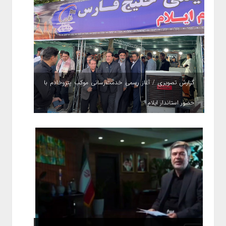
گزارش تصویری / آغاز رسمی خدمت‌رسانی موکب پتروخادم با
حضور استاندار ایلام