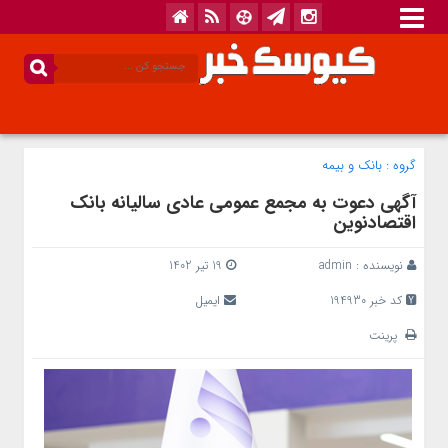
گروه :
بانک‌ و بیمه
آگهی دعوت به مجمع عمومی عادی سالیانه بانک
اقتصادنوین
نویسنده :
admin
19 تیر 1402
کد خبر 194930
ایمیل
پرینت