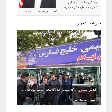
«روایتگران حقیقت، پاسداران
آگاهی و معماران افکار عمومی،»
آیا پازل موفقیت شرکت بیمه
حکمت صبا در سال ۱۴۰۵ کامل می
شود؟!
به روایت تصویر
گزارش تصویری / آغاز رسمی خدمت‌رسانی موکب پتروخادم با
حضور استاندار ایلام