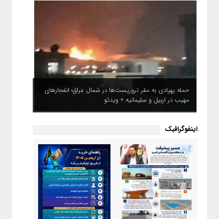
حمله پهپادی به مقر تروریست‌ها در شمال عراق؛ انفجارهای
مهیب در اربیل و سلیمانیه + ویدئو
اینفوگرافیک