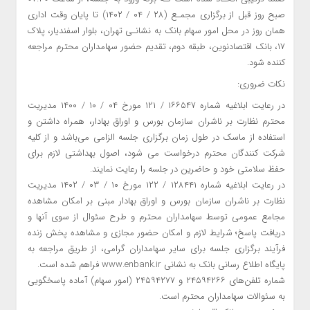
صبح روز قبل از برگزاری مجمـع (۲۸ / ۰۴ / ۱۴۰۲) تا پایان وقت اداری
همان روز در محل امور سهام بانک به نشانـی تهران، بلوار اسفندیار، پلاک
۱۷، بانک اقتصادنوین، طبقه دوم، تقدیم حضور سهامداران محترم مراجعه
کننده شود.
نکات ضروری:
در رعایت ابلاغیه شماره ۱۶۶۵۴۷ / ۱۲۱ مورخ ۰۴ / ۱۰ / ۱۴۰۰ مدیریت
محترم نظارت بر ناشران سازمان بورس و اوراق بهادار، همراه داشتن و
استفاده از ماسک در طول زمان برگزاری جلسه الزامی می‌باشد و از کلیه
شرکت کنندگان محترم درخواست می شود، اصول بهداشتی لازم برای
حفظ سلامتی خود و حاضرین در جلسه را رعایت نمایند.
در رعایت ابلاغیه شماره ۱۲۸۴۴۱ / ۱۲۲ مورخ ۱۰ / ۰۳ / ۱۴۰۲ مدیریت
نظارت بر ناشران سازمان بورس و اوراق بهادار مبنی بر امکان مشاهده
مجامع عمومی توسط سهامداران محترم و طرح سئوال از سوی آنها و
دریافت پاسخ؛ شرایط لازم و امکان حضور مجازی و مشاهده پخش زنده
فرآیند برگزاری جلسه برای سایر سهامداران گرامی، از طریق مراجعه به
پایگاه اطلاع رسانی بانک به نشانی www.enbank.ir فراهم شده است.
شماره تلفن‌های ۲۴۵۹۴۲۶۶ و ۲۴۵۹۴۲۷۷ (امور سهام) آماده پاسخگویی
به سئوالات سهامداران محترم است.