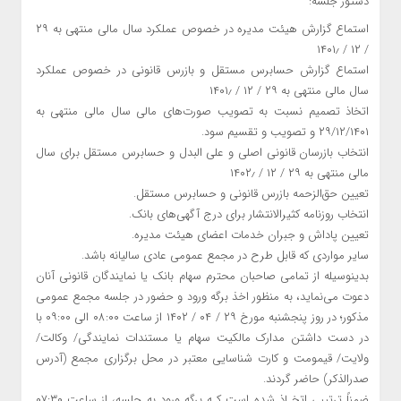
دستور جلسه:
استماع گزارش هیئت مدیره در خصوص عملکرد سال مالی منتهی به ۲۹
/ ۱۲ / ۱۴۰۱٫
استماع گزارش حسابرس مستقل و بازرس قانونی در خصوص عملکرد
سال مالی منتهی به ۲۹ / ۱۲ / ۱۴۰۱٫
اتخاذ تصمیم نسبت به تصویب صورت‌های مالی سال مالی منتهی به
۲۹/۱۲/۱۴۰۱ و تصویب و تقسیم سود.
انتخاب بازرسان قانونی اصلی و علی البدل و حسابرس مستقل برای سال
مالی منتهی به ۲۹ / ۱۲ / ۱۴۰۲٫
تعیین حق‌الزحمه بازرس قانونی و حسابرس مستقل.
انتخاب روزنامه کثیرالانتشار برای درج آگهی‌های بانک.
تعیین پاداش و جبران خدمات اعضای هیئت مدیره.
سایر مواردی که قابل طرح در مجمع عمومی عادی سالیانه باشد.
بدینوسیله از تمامی صاحبان محترم سهام بانک یا نمایندگان قانونی آنان
دعوت می‌نماید، به منظور اخذ برگه ورود و حضور در جلسه مجمع عمومی
مذکور؛ در روز پنجشنبه مورخ ۲۹ / ۰۴ / ۱۴۰۲ از ساعت ۰۸:۰۰ الی ۰۹:۰۰ با
در دست داشتن مدارک مالکیت سهام یا مستندات نمایندگی/ وکالت/
ولایت/ قیمومت و کارت شناسایی معتبر در محل برگزاری مجمع (آدرس
صدرالذکر) حاضر گردند.
ضمناً ترتیبی اتخـاذ ‌شده ‌است کـه برگه ورود به جلسه، از ساعت ۰۷:۳۰