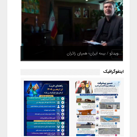
ویدئو / بیمه ایران؛ همپای زائران
اینفوگرافیک