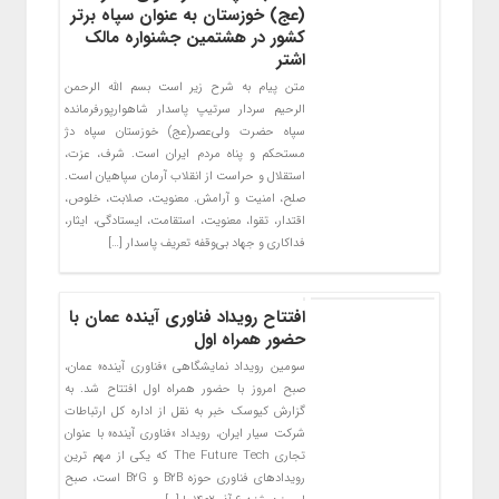
(عج) خوزستان به عنوان سپاه برتر
کشور در هشتمین جشنواره مالک
اشتر
متن پیام به شرح زیر است بسم الله الرحمن
الرحیم سردار سرتیپ پاسدار شاهوارپورفرمانده
سپاه حضرت ولی‌عصر(عج) خوزستان سپاه دژ
مستحکم و پناه مردم ایران است. شرف، عزت،
استقلال و حراست از انقلاب آرمان سپاهیان است‌.
صلح، امنیت و آرامش. معنویت، صلابت، خلوص،
اقتدار، تقوا، معنویت، استقامت، ایستادگی، ایثار،
فداکاری و جهاد بی‌وقفه تعریف پاسدار […]
افتتاح رویداد فناوری آینده عمان با
حضور همراه اول
سومین رویداد نمایشگاهی «فناوری آینده» عمان،
صبح امروز با حضور همراه اول افتتاح شد. به
گزارش کیوسک خبر به نقل از اداره کل ارتباطات
شرکت سیار ایران، رویداد «فناوری آینده» با عنوان
تجاری The Future Tech که یکی از مهم ترین
رویدادهای فناوری حوزه B2B و B2G است، صبح