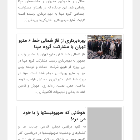
استانی و همچنین مدیران و متخصصان مپنا
رونمایی شد. این جایگاه‌ که در راستای مسئولیت
اجتماعی گروه مپنا به بهره برداری رسیده است
قابلیت شارژ خودروهای الکتریکی با پروتکل […]
بهره‌برداری از فاز شمالی خط ۶ مترو
تهران با مشارکت گروه مپنا
فاز شمالی خط شش مترو تهران با حضور رئیس
جمهور به بهره‌برداری رسید. مشارکت گروه مپنا در
این پروژه از طریق شرکت احداث و توسعه ریلی
مپنا و سابیر بین‌الملل انجام شده است. مپنا در
پروژه خط شش مترو تهران، مسئول طراحی، تهیه،
ساخت، حمل، نصب، راه‌اندازی، آموزش و تامین
قطعات یدکی و تجهیزات الکتریکال […]
طوفانی که صهیونیستها را با خود
می برد!
به قلم: مرتضی نجفی قدسی جنایت ها و
کشتارهای وحشیانه صهیونیستها در دیریاسین، کفر
قاسم، صبرا و شتیلا، حملات پیوسته به غزه و