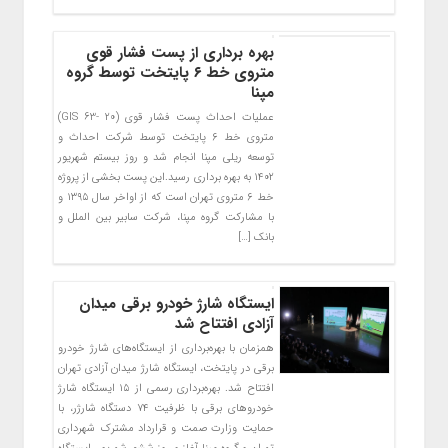
بهره برداری از پست فشار قوی
متروی خط ۶ پایتخت توسط گروه
مپنا
عملیات احداث پست فشار قوی (GIS 63- 20)
متروی خط ۶ پایتخت توسط شرکت احداث و
توسعه ریلی مپنا انجام شد و روز بیستم شهریور
۱۴۰۲ به بهره برداری رسید.این پست بخشی از پروژه
خط ۶ متروی تهران است که از اواخر سال ۱۳۹۵ و
با مشارکت گروه مپنا، شرکت سابیر بین الملل و
بانک […]
ایستگاه شارژ خودرو برقی میدان
آزادی افتتاح ‌شد
همزمان با بهره‌برداری از ایستگاه‌های شارژ خودرو
برقی در پایتخت، ایستگاه شارژ میدان آزادی تهران
افتتاح شد. بهره‌برداری رسمی از ۱۵ ایستگاه شارژ
خودروهای برقی با ظرفیت ۷۴ دستگاه شارژر، با
حمایت وزارت صمت و قرارداد مشترک شهرداری