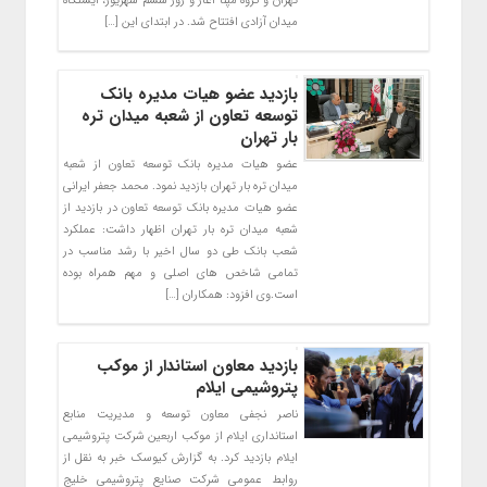
تهران و گروه مپنا آغاز و روز ششم شهریور، ایستگاه
میدان آزادی افتتاح ‌شد. در ابتدای این […]
بازدید عضو هیات مدیره بانک
توسعه تعاون از شعبه میدان تره
بار تهران
عضو هیات مدیره بانک توسعه تعاون از شعبه
میدان تره بار تهران بازدید نمود. محمد جعفر ایرانی
عضو هیات مدیره بانک توسعه تعاون در بازدید از
شعبه میدان تره بار تهران اظهار داشت: عملکرد
شعب بانک طی دو سال اخیر با رشد مناسب در
تمامی شاخص های اصلی و مهم همراه بوده
است.وی افزود: همکاران […]
بازدید معاون استاندار از موکب
پتروشیمی ایلام
ناصر نجفی معاون توسعه و مدیریت منابع
استانداری ایلام از موکب اربعین شرکت پتروشیمی
ایلام بازدید کرد. به گزارش کیوسک خبر به نقل از
روابط عمومی شرکت صنایع پتروشیمی خلیج