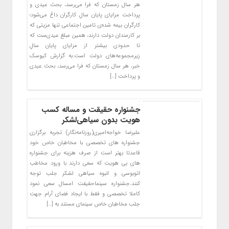
هر سال زمستان که فرا می‌رسد، بحث عیدی و
پرداخت مزایای پایان سالِ کارگران داغ می‌شود؛
کارگران بیمه‌ شده‌ی تامین اجتماعی تنها مزیتی که
بر کارمندان دولت دارند، همین مبلغ عیدی‌ست که
تا حدودی بیشتر از مزایای پایان سالِ
زیرمجموعه‌های دولت است.به گزارش کیوسک
خبر، هر سال زمستان که فرا می‌رسد، بحث عیدی
و پرداخت […]
جشنواره حقیقت و مساله کسب
هویت بدون سیاهی‌لشکر
علیرضا خواجه‌امیری(روزنامه‌نگار) تجربه برگزاری
جشنواره های تخصصی با مخاطبان خاص خود
قاعدتا بهتر است از صرف هزینه برای جشنواره
های بی هویت که سعی دارند با ورود مخاطب
اتوبوسی و انبوه سیاهی لشکر جلب توجه
کنند.جشنواره سینماحقیقت امسال سعی نمود
کاملا تخصصی و فقط با ایجاد فضای آرام جهت
جلب مخاطبان خاص سینمای مستند به […]