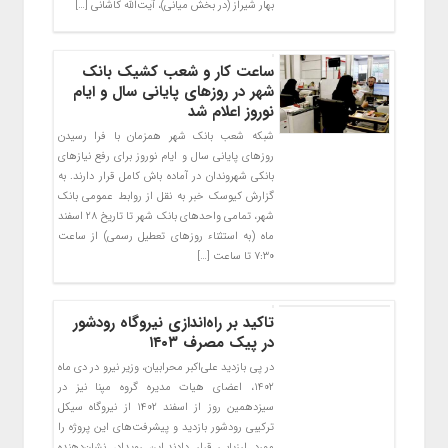
بهار شیراز (در بخش میانی)، آیت‌الله کاشانی […]
ساعت کار و شعب کشیک بانک
شهر در روزهای پایانی سال و ایام
نوروز اعلام شد
شبکه شعب بانک شهر همزمان با فرا رسیدن
روزهای پایانی سال و ایام نوروز برای رفع نیازهای
بانکی شهروندان در آماده باش کامل قرار دارند. به
گزارش کیوسک خبر به نقل از روابط عمومی بانک
شهر، تمامی واحدهای بانک شهر تا تاریخ ۲۸ اسفند
ماه (به استثناء روزهای تعطیل رسمی) از ساعت
۷:۳۰ تا ساعت […]
تاکید بر راه‌اندازی نیروگاه رودشور
در پیک مصرف ۱۴۰۳
در پی بازدید علی‌اکبر محرابیان، وزیر نیرو در دی ماه
۱۴۰۲، اعضای هیات مدیره گروه مپنا نیز در
سیزدهمین روز از اسفند ۱۴۰۲ از نیروگاه سیکل
ترکیبی رودشور بازدید و پیشرفت‌های این پروژه را
مورد ارزیابی قرار دادند.این رویداد، نشان‌دهنده