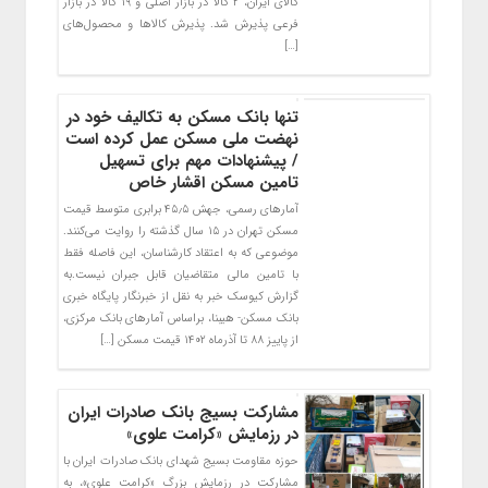
کالای ایران، ۲ کالا در بازار اصلی و ۱۹ کالا در بازار
فرعی پذیرش شد. پذیرش کالاها و محصول‌های
[…]
تنها بانک مسکن به تکالیف خود در
نهضت ملی مسکن عمل کرده است
/ پیشنهادات مهم برای تسهیل
تامین مسکن اقشار خاص
آمارهای رسمی، جهش ۴۵٫۵ برابری متوسط قیمت
مسکن تهران در ۱۵ سال گذشته را روایت می‌کنند.
موضوعی که به اعتقاد کارشناسان، این فاصله فقط
با تامین مالی متقاضیان قابل جبران نیست.به
گزارش کیوسک خبر به نقل از خبرنگار پایگاه خبری
بانک مسکن- هیبنا، براساس آمارهای بانک مرکزی،
از پاییز ۸۸ تا آذرماه ۱۴۰۲ قیمت مسکن […]
مشارکت بسیج بانک صادرات ایران
در رزمایش «کرامت علوی»
​حوزه مقاومت بسیج شهدای بانک صادرات ایران با
مشارکت در رزمایش بزرگ «کرامت علوی»، به