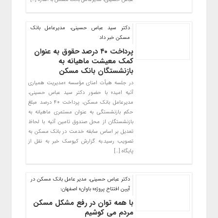
دکتر سید عباس حسینی، مدیرعامل بانک
مسکن خبر داد
پرداخت ۴۰ درصد حقوق به عنوان
کمک معیشت ماهیانه به
بازنشستگان بانک مسکن
در جلسه هیأت امنای مؤسسه «مدیریت همیاری
آتیه امید» با حضور دکتر سید عباس حسینی،
مدیرعامل بانک مسکن، پرداخت ۴۰ درصد مبلغ
حکم بازنشستگی به عنوان مستمری ماهیانه به
بازنشستگان از محل صندوق تامین آتیه با لحاظ
تعدیل بر اساس سابقه خدمت در بانک مسکن به
تصویب رسید.به گزارش کیوسک خبر به نقل از
پایگاه […]
دکتر عباس حسینی، مدیر عامل بانک مسکن در
آیین افتتاح پروژه« باوان» اصفهان:
با همه توان در رفع مشکل مسکن
مردم می کوشیم