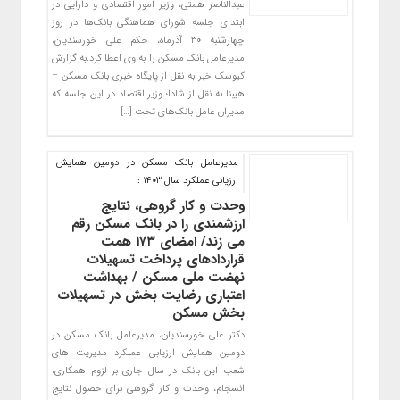
عبدالناصر همتی، وزیر امور اقتصادی و دارایی در
ابتدای جلسه شورای هماهنگی بانک‌ها در روز
چهارشنبه ۳۰ آذرماه، حکم علی خورسندیان،
مدیرعامل بانک مسکن را به وی اعطا کرد.به گزارش
کیوسک خبر به نقل از پایگاه خبری بانک مسکن –
هیبنا به نقل از شادا؛ وزیر اقتصاد در این جلسه که
مدیران عامل بانک‌های تحت […]
مدیرعامل بانک مسکن در دومین همایش
ارزیابی عملکرد سال ۱۴۰۳ :
وحدت و کار گروهی، نتایج
ارزشمندی را در بانک مسکن رقم
می زند/ امضای ۱۷۳ همت
قراردادهای پرداخت تسهیلات
نهضت ملی مسکن / بهداشت
اعتباری رضایت بخش در تسهیلات
بخش مسکن
دکتر علی خورسندیان، مدیرعامل بانک مسکن در
دومین همایش ارزیابی عملکرد مدیریت های
شعب این بانک در سال جاری بر لزوم همکاری،
انسجام، وحدت و کار گروهی برای حصول نتایج