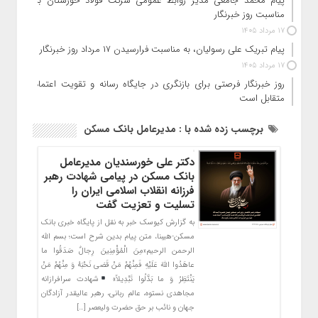
پیام محمد جامعی مدیر روابط عمومی شرکت فولاد خوزستان به
مناسبت روز خبرنگار
17 مرداد 1405
پیام تبریک علی رسولیان، به مناسبت فرارسیدن ۱۷ مرداد روز خبرنگار
17 مرداد 1405
روز خبرنگار فرصتی برای بازنگری در جایگاه رسانه و تقویت اعتماد
متقابل است
برچسب زده شده با : مدیرعامل بانک مسکن
دکتر علی خورسندیان مدیرعامل
بانک مسکن در پیامی شهادت رهبر
فرزانه انقلاب اسلامی ایران را
تسلیت و تعزیت گفت
به گزارش کیوسک خبر به نقل از پایگاه خبری بانک
مسکن-هیبنا، متن پیام بدین شرح است؛ بسم الله
الرحمن الرحیم«مِنَ الْمُؤْمِنِینَ رِجالٌ صَدَقُوا ما
عاهَدُوا اللّهَ عَلَیْهِ فَمِنْهُمْ مَنْ قَضى نَحْبَهُ وَ مِنْهُمْ مَنْ
یَنْتَظِرُ وَ ما بَدَّلُوا تَبْدِیلاً»
شهادت سرافرازانه
مجاهدی نستوه، عالم ربانی، رهبر عالیقدر آزادگان
جهان و نائب بر حق حضرت ولیعصر […]