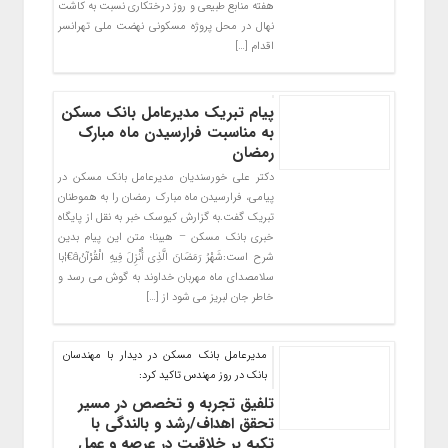
هفته منابع طبیعی و روز درختکاری نسبت به کاشت
نهال در محل پروژه مسکونی نهضت ملی تهرانسر
اقدام […]
پیام تبریک مدیرعامل بانک مسکن
به مناسبت فرارسیدن ماه مبارک
رمضان
دکتر علی خورسندیان مدیرعامل بانک مسکن در
پیامی، فرارسیدن ماه مبارک رمضان را به هموطنان
تبریک گفت.به گزارش کیوسک خبر به نقل از پایگاه
خبری بانک مسکن – هیبنا؛ متن این پیام بدین
شرح است:شَهْرُ رَمَضَانَ الَّذِی أُنْزِلَ فِیهِ الْقُرْآنُâ€¦با
سلامصدای ماه مهربان خداوند به گوش می رسد و
خاطر جان لبریز می شود از […]
مدیرعامل بانک مسکن در دیدار با مهندسان
بانک در روز مهندس تاکید کرد:
تلفیق تجربه و تخصص در مسیر
تحقق اهداف/رشد و بالندگی با
تکیه بر خلاقیت در عرصه و عمل