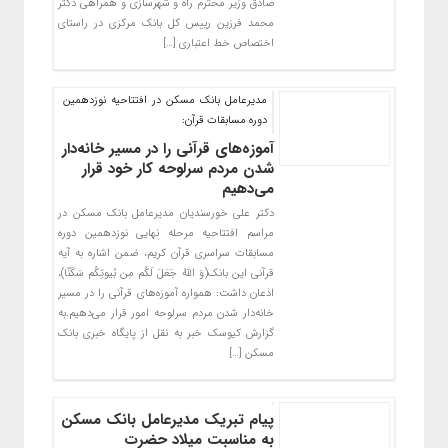
صادق وزیر محترم راه و شهرسازی و همراهی دکتر
محمد فرزین رییس کل بانک مرکزی در راستای
اختصاص خط اعتباری […]
مدیرعامل بانک مسکن در افتتاحیه نوزدهمین
دوره مسابقات قرآن:
آموزه‌های قرآنی را در مسیر خانه‌دار
شدن مردم سرلوحه کار خود قرار
می‌دهیم
دکتر علی خورسندیان مدیرعامل بانک مسکن در
مراسم افتتاحیه مرحله نهایی نوزدهمین دوره
مسابقات سراسری قرآن کریم، ضمن اشاره به آیه
قرآنی این بانک(وَ اللهُ جَعَلَ لَکُم مِن بُیوتِکُم سَکَنّا)،
اذعان داشت: همواره آموزه‌های قرآنی را در مسیر
خانه‌دار شدن مردم سرلوحه امور قرار می‌دهیم.به
گزارش کیوسک خبر به نقل از پایگاه خبری بانک
مسکن […]
پیام تبریک مدیرعامل بانک مسکن
به مناسبت میلاد حضرت