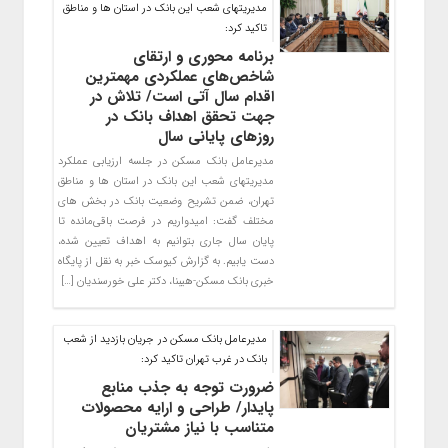
مدیریتهای شعب این بانک در استان ها و مناطق
تاکید کرد:
برنامه محوری و ارتقای
شاخص‌های عملکردی مهمترین
اقدام سال آتی است/ تلاش در
جهت تحقق اهداف بانک در
روزهای پایانی سال
مدیرعامل بانک مسکن در جلسه ارزیابی عملکرد
مدیریتهای شعب این بانک در استان ها و مناطق
تهران، ضمن تشریح وضعیت بانک در بخش های
مختلف گفت: امیدواریم در فرصت باقی‌مانده تا
پایان سال جاری بتوانیم به اهداف تعیین شده،
دست‌ یابیم. به گزارش کیوسک خبر به نقل از پایگاه
خبری بانک مسکن-هیبنا، دکتر علی خورسندیان […]
مدیرعامل بانک مسکن در جریان بازدید از شعب
بانک در غرب تهران تاکید کرد:
ضرورت توجه به جذب منابع
پایدار/ طراحی و ارایه محصولات
متناسب با نیاز مشتریان