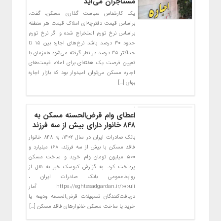
مستاجران می‌آید
یک کارشناس سیاست گذاری مسکن، گفت:
براساس قیمت دفترچه‌ای املاک قیمت هر منطقه
براساس نرخ تورم استخراج شده و اگر نرخ تورم
حدود ۳۰ درصد باشد نرخ‌های اجاره بین ۱۵ تا
حداکثر ۳۵ درصد در نظر گرفته می‌شود.همزمان با
تعیین فرصت یک هفته‌ای برای اعلام قیمت‌های
اجاره مسکن می‌توان امیدوار بود که بازار اجاره
بهای […]
اعطای وام قرض‌الحسنه مسکن به
۸۴۸ خانوار دارای بیش از سه فرزند
​بانک صادرات ایران در سال ۱۴۰۲، به ۸۴۸ خانوار
فاقد مسکن با بیش از سه فرزند، ۱۶۸ میلیارد و
۵۰۰ میلیون تومان وام خرید و ساخت مسکن
پرداخت کرد. به گزارش کیوسک خبر به نقل از
روابط‌عمومی بانک صادرات ایران ،
https://eghtesadgardan.ir/000uii ​آمار
دریافت‌کنندگان تسهیلات قرض‌الحسنه ودیعه یا
خرید یا ساخت مسکن خانوارهای فاقد مسکن […]