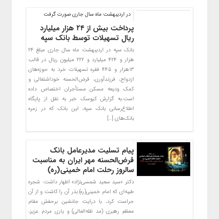
در اردیبهشت ‌ماه سال جاری صورت گرفت
پرداخت بیش از ۲۴ هزار میلیارد
ریال تسهیلات توسط بانک سپه
بانک سپه در اردیبهشت ماه سال جاری مبلغ ۲۴
هزار و ۴۲۴ میلیارد و ۲۲۲ میلیون ریال در قالب
۱۳هزار و ۴۴۵ فقره تسهیلات خرد به حوزه‌های
ازدواج، فرزندآوری، قرض‌الحسنه خوداشتغالی و
کمک ودیعه مسکن مستأجران اختصاص داده
است.به گزارش کیوسک خبر به نقل از پایگاه
اطلاع‌رسانی بانک سپه، این بانک که در زمره
بانک‌های […]
پیام تسلیت مدیرعامل بانک
قرض‌الحسنه مهر ایران به مناسبت
سالروز رحلت امام خمینی(ره)
دکتر «سید سعید شمسی‌نژاد» اظهار داشت: شجره
طیبه‌ای که امام خمینی(ره) بذر آن را کاشت و از آن
حراست کرد، با درایت جانشین برحقش مقام
معظم رهبری (مد ظله‌العالی) و یاری مردم عزیز،