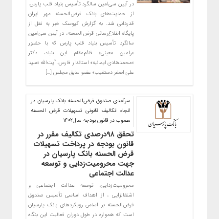
در آیین سی‌امین سالگرد تأسیس بنیاد قلب پارس،
از حمایت‌های بانک قرض‌الحسنه مهر ایران
قدردانی شد. به گزارش کیوسک خبر به نقل از
پایگاه اطلاع‌رسانی قرض‌الحسنه، در آیین سی‌امین
سالگرد تأسیس بنیاد قلب پارس که با حضور
«رامین معینی» قائم‌مقام این بنیاد، دکتر
«محمدهادی ایمانیه» استاندار فارس، آیت‌الله «سید
علی اصغر دستغیب» عضو سابق مجلس […]
سرآمدی صندوق قرض‌الحسنه بانک پارسیان در
انجام تکالیف قانونی تسهیلات قرض الحسنه
مصوب در قانون بودجه سال1402
تحقق ۹۸درصدی تکالیف مقرر در
قانون بودجه در پرداخت تسهیلات
قرض الحسنه بانک پارسیان در
جهت محرومیت‌زدایی و توسعه
عدالت اجتماعی
محرومیت‌زدایی، توسعه عدالت اجتماعی و
اشتغالزایی ، از اهداف اساسی تأسیس صندوق
قرض‌الحسنه بر اساس رویکردهای بانک پارسیان
است که همواره در طول دوران فعالیت این بنگاه