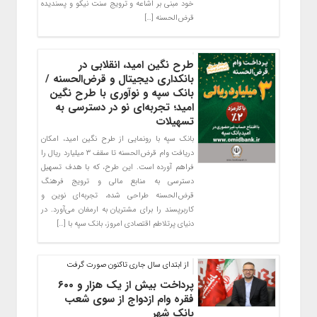
خود مبنی بر اشاعه و ترویج سنت نیکو و پسندیده
قرض‌الحسنه […]
طرح نگین امید، انقلابی در
بانکداری دیجیتال و قرض‌الحسنه /
بانک سپه و نوآوری با طرح نگین
امید؛ تجربه‌ای نو در دسترسی به
تسهیلات
بانک سپه با رونمایی از طرح نگین امید، امکان
دریافت وام قرض‌الحسنه تا سقف ۳ میلیارد ریال را
فراهم آورده است. این طرح، که با هدف تسهیل
دسترسی به منابع مالی و ترویج فرهنگ
قرض‌الحسنه طراحی شده، تجربه‌ای نوین و
کاربرپسند را برای مشتریان به ارمغان می‌آورد. در
دنیای پرتلاطم اقتصادی امروز، بانک سپه با […]
از ابتدای سال جاری تاکنون صورت گرفت
پرداخت بیش از یک هزار و ۶۰۰
فقره وام ازدواج از سوی شعب
بانک شهر