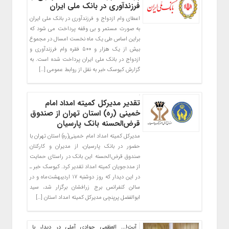
فرزندآوری در بانک ملی ایران
اعطای وام ازدواج و فرزندآوری در بانک ملی ایران
به صورت مستمر و بی وقفه پرداخت می شود که
براین اساس طی یک ماه نخست امسال در مجموع
بیش از یک هزار و ۵۰۰ فقره وام فرزندآوری و
ازدواج در بانک ملی ایران پرداخت شده است. به
گزارش کیوسک خبر به نقل از روابط عمومی […]
تقدیر مدیرکل کمیته امداد امام
خمینی (ره) استان تهران از صندوق
قرض‌الحسنه بانک پارسیان
مدیرکل کمیته امداد امام خمینی(ره) استان تهران با
حضور در بانک پارسیان، از مدیران و کارکنان
صندوق قرض‌الحسنه این بانک در راستای حمایت
از مددجویان کمیته امداد تقدیر کرد. کیوسک خبر ـ
در این دیدار که روز دوشنبه ۱۷ اردیبهشت‌ماه و در
سالن کنفرانس برج زرافشان برگزار شد، سید
ابوالفضل پرپنچی مدیرکل کمیته امداد استان […]
آیت‌‌ا... العظمی جوادی آملی در دیدار با