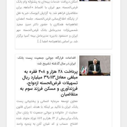
امکان دریافت خدمات بیمه‌ای به پشتوانه وام بانک
قرض‌الحسنه مهر ایران با اقساط ۶۰ماهه برای
متقاضیان فراهم شد. به گزارش کیوسک خبر به نقل
از پایگاه اطلاع‌رسانی قرض‌الحسنه، جلسه امضای
تفاهم‌نامه همکاری با حضور دکتر «سید سعید
شمسی‌نژاد» مدیرعامل بانک قرض‌الحسنه مهر
ایران و «مسعود بادین» مدیرعامل بیمه آسیا برگزار
شد. بر اساس تفاهم‌نامه امضا […]
اقدامات قرارگاه جوانی جمعیت پست بانک
ایران در سال گذشته تشریح شد؛
پرداخت ۲۸ هزار و ۴۰۸ فقره به
مبلغی معادل۳۹٫۱۱۳ میلیارد ریال
تسهیلات قرض‌الحسنه ازدواج،
فرزندآوری و مسکن فرزند سوم به
متقاضیان
معاون توسعه سرمایه انسانی و پشتیبانی پست
بانک ایران با تاکید بر اینکه با هدف اجرای قانون
حمایت از خانواده و جوانی جمعیت تا پایان سال
بانک برای بیش از ۷۲ هزار و ۸۸۹ نوزاد متولد شده
افتتاح حساب و کد شبای آنان به پنجره واحد