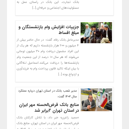
بانک تجارت، این بانک در راستای عمل به
مسئولیت‌های اجتماعی و حرفه‌ای […]
جزییات افزایش وام بازنشستگان و
مبلغ اقساط
مدیرعامل بانک رفاه، گفت: در حال حاضر بیش از
۴ میلیون و ۲۰۰ هزار بازنشسته داریم که هر یک از
این افراد مشمول دریافت وام ۳۰ میلیون تومانی
می‌شوند که هر سال ۱۰ درصد از این جمعیت وام
بازنشسته‌ها را دریافت می‌کنند.اسماعیل لـله‌گانی
با بیان اینکه تاکید قانون پرداخت وام به فرزندآوری
و ازدواج بوده […]
مدیر شعب بانک در استان تهران درباره عملکرد
سال ۱۴۰۲ گفت:
منابع بانک قرض‌الحسنه مهر ایران
در استان تهران ۲برابر شد
«مجید زاغری» خبر داد: با تلاش کارکنان بانک
قرض‌الحسنه مهر ایران در استان تهران، منابع بانک