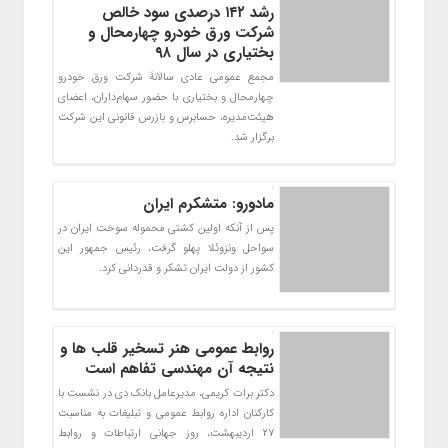
رشد ۱۴۲ درصدی سود خالص
شرکت ورق خودرو چهارمحال و
بختیاری در سال ۹۸
مجمع عمومی عادی سالانۀ شرکت ورق خودرو
چهارمحال و بختیاری با حضور سهام‌داران، اعضای
هیئت‌مدیره، حسابرس و بازرس قانونی این شرکت
برگزار شد.
مادورو: متشکرم ایران
پس از آنکه اولین کشتی محموله سوخت ایران در
سواحل ونزوئلا پهلو گرفت، رئیس جمهور این
کشور از دولت ایران تشکر و قدردانی کرد.
روابط عمومی هنر تسخیر قلب ها و
نتیجه آن مهندسی تفاهم است
دکتر برات کریمی، مدیرعامل بانک دی در نشست با
کارکنان اداره روابط عمومی و تبلیغات به مناسبت
27 اردیبهشت، روز جهانی ارتباطات و روابط