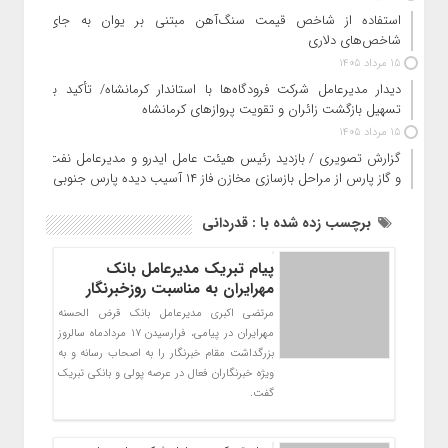
استفاده از شاخص قیمت سنگ‌آهن مبتنی بر یوان به جای
شاخص‌های دلاری
15 مرداد 1405
دیدار مدیرعامل شرکت فرودگاه‌ها با استاندار کرمانشاه/ تأکید بر
تسهیل بازگشت زائران و تقویت پروازهای کرمانشاه
15 مرداد 1405
گزارش تصویری / بازدید رئیس هیئت عامل ایدرو و مدیرعامل نفت
و گاز پارس از مراحل بازسازی مخازن فاز ۱۴ آسیب دیده پارس جنوبی
برچسب زده شده با : قدردانی
پیام تبریک مدیرعامل بانک
مهرایران به مناسبت روزخبرنگار
مرتضی اکبری مدیرعامل بانک قرض الحسنه
مهرایران در پيامي، فرارسيدن ۱۷ مردادماه سالروز
بزرگداشت مقام خبرنگار را به اصحاب رسانه و به
ويژه خبرنگاران فعال در عرصه پولي و بانکي تبريک
گفت.