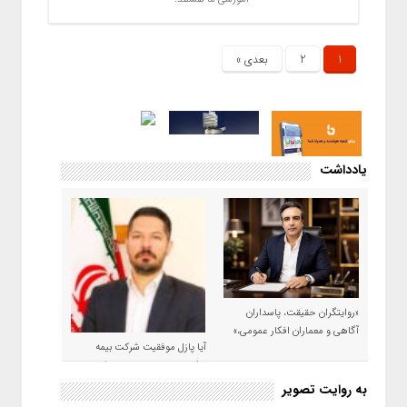
1
2
بعدی »
یادداشت
«روایتگران حقیقت، پاسداران
آگاهی و معماران افکار عمومی،»
آیا پازل موفقیت شرکت بیمه
حکمت صبا در سال ۱۴۰۵ کامل می
شود؟!
به روایت تصویر