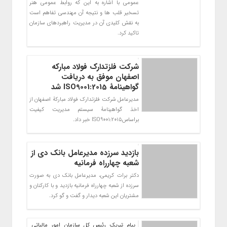
عمومی با اشاره به این که روابط عمومی هنر
تسخیر قلب ها و نتیجه آن مهندسی تفاهم است
به نقش کلیدی آن در مدیریت راهبردهای سازمان
تاکید کرد.
شرکت فلزتدارک فولاد مبارکه
اصفهان موفق به دریافت
گواهینامۀ ISO9001:2015 شد
مدیرعامل شركت فلزتدارك فولاد مباركۀ اصفهان از
اخذ گواهینامۀ سیستم مدیریت كیفیت
براساسISO9001:2015 خبر داد.
بازدید سرزده مدیرعامل بانک دی از
شعبه چهارراه فرمانیه
دکتر برات کریمی، مدیرعامل بانک دی به صورت
سرزده از شعبه چهارراه فرمانیه بازدید و با کارکنان و
مشتریان این شعبه دیدار و گفت و گو کرد.
پیام تبریک رئیس کل سازمان امور مالیاتی