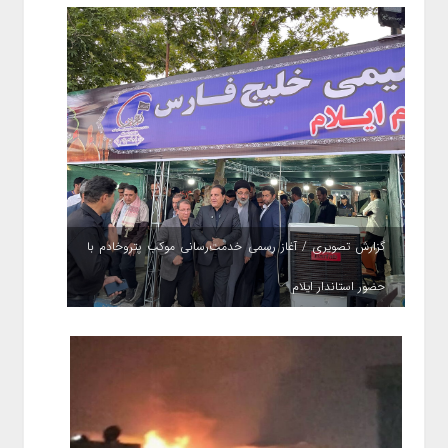
گزارش تصویری / آغاز رسمی خدمت‌رسانی موکب پتروخادم با
حضور استاندار ایلام