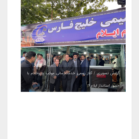
گزارش تصویری / آغاز رسمی خدمت‌رسانی موکب پتروخادم با
حضور استاندار ایلام