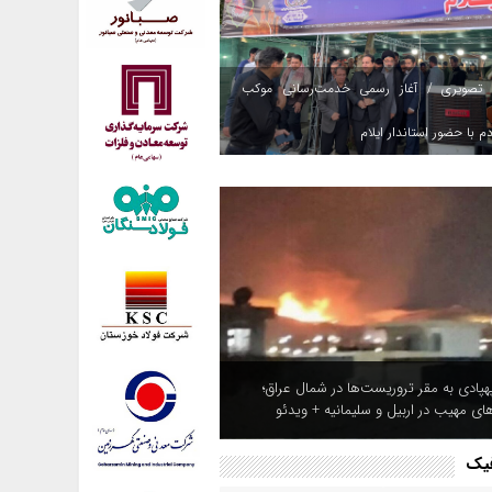
 تصویری / آغاز رسمی خدمت‌رسانی موکب
م با حضور استاندار ایلام
هپادی به مقر تروریست‌ها در شمال عراق؛
های مهیب در اربیل و سلیمانیه + ویدئو
فیک