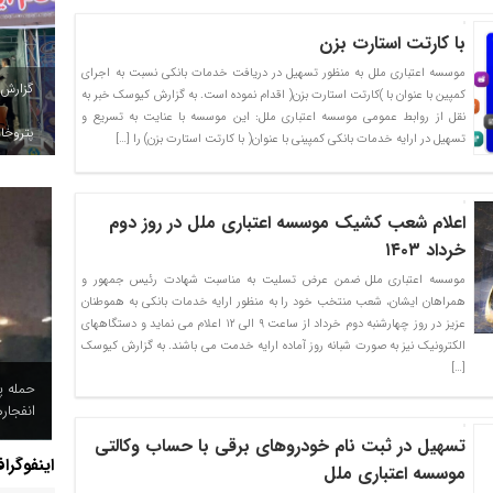
با کارتت استارت بزن
موسسه اعتباری ملل به منظور تسهیل در دریافت خدمات بانکی نسبت به اجرای
گزارش
کمپین با عنوان با )کارتت استارت بزن( اقدام نموده است. به گزارش کیوسک خبر به
نقل از روابط عمومی موسسه اعتباری ملل: این موسسه با عنایت به تسریع و
پتروخاد
تسهیل در ارایه خدمات بانکی کمپینی با عنوان( با کارتت استارت بزن) را […]
اعلام شعب کشیک موسسه اعتباری ملل در روز دوم
خرداد ۱۴۰۳
موسسه اعتباری ملل ضمن عرض تسلیت به مناسبت شهادت رئیس جمهور و
همراهان ایشان، شعب منتخب خود را به منظور ارایه خدمات بانکی به هموطنان
عزیز در روز چهارشنبه دوم خرداد از ساعت ۹ الی ۱۲ اعلام می نماید و دستگاههای
الکترونیک نیز به صورت شبانه روز آماده ارایه خدمت می باشند. به گزارش کیوسک
[…]
حمله پ
انفجار
تسهیل در ثبت نام خودروهای برقی با حساب وکالتی
اینفوگرا
موسسه اعتباری ملل