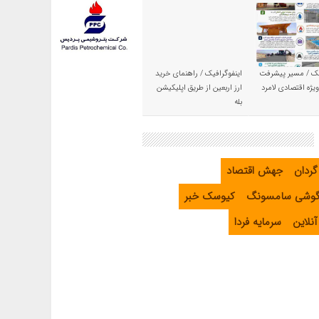
یک / مسیر پیشرفت
اینفوگرافیک / راهنمای خرید
یژه اقتصادی لامرد
ارز اربعین از طریق اپلیکیشن
بله
گردان
جهش اقتصاد
گوشی سامسونگ
کیوسک خبر
نلاین
سرمایه فردا