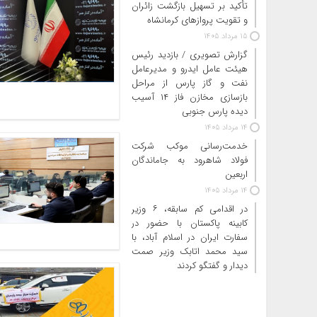
تأکید بر تسهیل بازگشت زائران
و تقویت پروازهای کرمانشاه
15 مرداد 1405
گزارش تصویری / بازدید رئیس
هیئت عامل ایدرو و مدیرعامل
نفت و گاز پارس از مراحل
بازسازی مخازن فاز ۱۴ آسیب
دیده پارس جنوبی
14 مرداد 1405
خدمت‌رسانی موکب شرکت
فولاد شاهرود به جاماندگان
اربعین
14 مرداد 1405
در اقدامی کم سابقه، ۶ وزیر
کابینه پاکستان با حضور در
سفارت ایران در اسلام آباد، با
سید محمد اتابک وزیر صمت
دیدار و گفتگو کردند