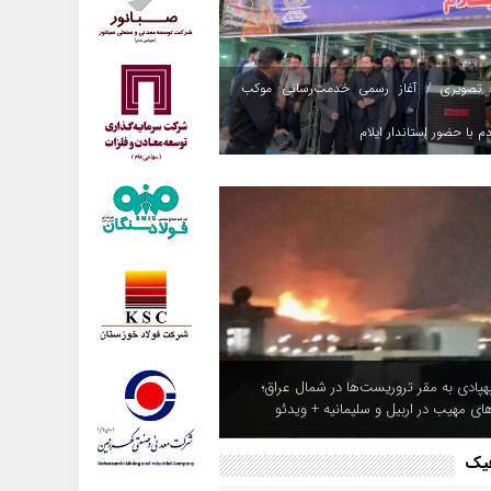
 تصویری / آغاز رسمی خدمت‌رسانی موکب
م با حضور استاندار ایلام
هپادی به مقر تروریست‌ها در شمال عراق؛
های مهیب در اربیل و سلیمانیه + ویدئو
فیک