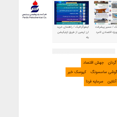
یک / مسیر پیشرفت
اینفوگرافیک / راهنمای خرید
یژه اقتصادی لامرد
ارز اربعین از طریق اپلیکیشن
بله
گردان
جهش اقتصاد
گوشی سامسونگ
کیوسک خبر
نلاین
سرمایه فردا