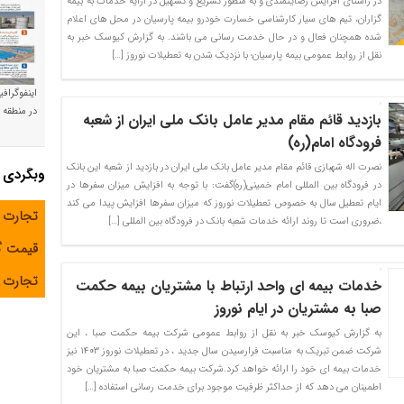
در راستای افزایش رضایتمندی و به منظور تسریع و تسهیل در ارایه خدمات به بیمه
گزاران، تیم های سیار کارشناسی خسارت خودرو بیمه پارسیان در محل های اعلام
شده همچنان فعال و در حال خدمت رسانی می باشند. به گزارش کیوسک خبر به
نقل از روابط عمومی بیمه پارسیان؛ با نزدیک شدن به تعطیلات نوروز […]
اینفوگراف
در منطقه و
بازدید قائم مقام مدیر عامل بانک ملی ایران از شعبه
فرودگاه امام(ره)
نصرت اله شهبازی قائم مقام مدیر عامل بانک ملی ایران در بازدید از شعبه این بانک
وبگردی
در فرودگاه بین المللی امام خمینی(ره)گفت: با توجه به افزایش میزان سفرها در
ایام تعطیل سال به خصوص تعطیلات نوروز که میزان سفرها افزایش پیدا می کند
تجارت 
،ضروری است تا روند ارائه خدمات شعبه بانک در فرودگاه بین المللی […]
قیمت 
تجارت آ
خدمات بیمه ای واحد ارتباط با مشتریان بیمه حکمت
صبا به مشتریان در ایام نوروز
به گزارش کیوسک خبر به نقل از روابط عمومی شرکت بیمه حکمت صبا ، این
شرکت ضمن تبریک به مناسبت فرارسیدن سال جدید ، در تعطیلات نوروز ۱۴۰۳ نیز
خدمات بیمه ای خود را ارائه خواهد کرد.شرکت بیمه حکمت صبا به مشتریان خود
اطمینان می دهد که از حداکثر ظرفیت موجود برای خدمت رسانی استفاده […]