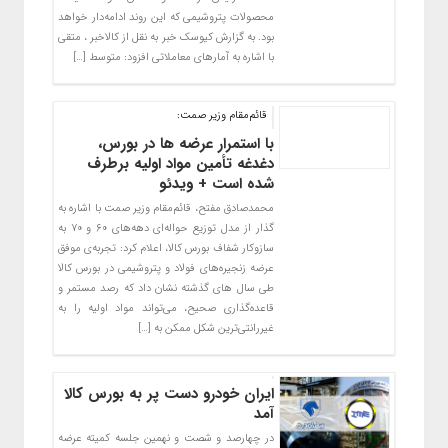
محصولات پتروشیمی که این روند ادامه‌دار خواهد
بود. به گزارش کیوسک خبر به نقل از کالاخبر ، متقی
با اشاره به آمارهای معاملاتی افزود: متوسط […]
قائم‌مقام وزیر صمت:
با استمرار عرضه ها در بورس،
دغدغه تأمین مواد اولیه برطرف
شده است + ویدئو
محمدصادق مفتح، قائم‌مقام وزیر صمت با اشاره به
گذار از مدل توزیع حواله‌ای دهه‌های ۶۰ و ۷۰ به
سازوکار شفاف بورس کالا، اعلام کرد: تجربه‌ی موفق
عرضه زنجیره‌های فولاد و پتروشیمی در بورس کالا
طی سال های گذشته نشان داد که رصد مستمر و
قاعده‎‌گذاری صحیح، می‌تواند مواد اولیه را به
غیررانتی‌ترین شکل ممکن به […]
ایران خودرو دست پر به بورس کالا
آمد
در چهارصد و شصت و نهمین جلسه کمیته عرضه