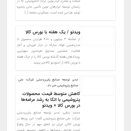
صنعت و معدن، ابزار نوین “برات الکترونیکی” که در
راستای توسعه ابزارهای نوین تأمین مالی زنجیره
تولید طراحی شده است، عملکردی مشابه […]
ویدئو / یک هفته با بورس کالا
از معامله ۳ میلیون و ۴۰۰ هزارتن محصول تا
صدرنشینی فولاد مبارکه در بازار فیزیکی ‌و آغاز
فعالیت ششمین صندوق نقره؛مرور مهم‌ترین
رویدادهای هفته گذشته بورس کالا را در «یک هفته
با بورس کالا» از استودیو کالاخبر ببینید.
مدیر توسعه صنایع پایین‌دستی شرکت ملی
صنایع پتروشیمی خبر داد:
کاهش متوسط قیمت محصولات
پتروشیمی با اتکا به رشد عرضه‌ها
در بورس کالا + ویدئو
محمد متقی، مدیر توسعه صنایع پایین‌دستی
شرکت ملی صنایع پتروشیمی گفت: این روزها در
بورس کالای ایران دو اتفاق مهم در حال وقوع
است؛ افزایش عرضه‌ها و کاهش متوسط قیمت