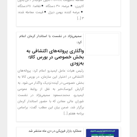
معامله کامیونت FORCE کابین خوابدار ۶ تن بدون
کاربری:
عرضه: ۳۰ دستگاه
تقاضا: ۱۹۱دستگاه
عرضه کننده: بهمن دیزل
قیمت معامله شده:
۳ […]
سمیعی‌نژاد در نشست با استاندار کرمان اعلام
کرد:
واگذاری پروانه‌های اکتشافی به
بخش خصوصی در بورس کالا؛
به‌زودی
رئیس هیات عامل ایمیدرو اعلام کرد: پروانه‌های
اکتشافی در اختیار این سازمان، در بورس کالا به
بخش خصوصی در آینده نزدیک واگذار می شود. به
گزارش کیوسک‌خبر به نقل از روابط عمومی
ایمیدرو، محمدمسعود سمیعی‌نژاد در نشست
شورای عالی معادن که با حضور استاندار کرمان
برگزار شد، ضمن بیان این مطلب گفت: براساس
برنامه هفتم […]
عملکرد بازار فیزیکی در دی ماه منتشر شد