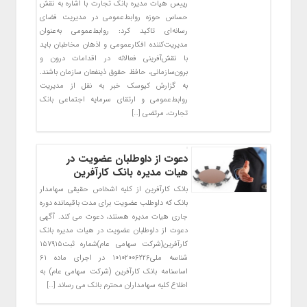
رییس هیات مدیره بانک تجارت با اشاره به نقش
حساس حوزه روابط‌عمومی در مدیریت فضای
رسانه‌ای تاکید کرد: روابط‌عمومی به‌عنوان
مدیریت‌کننده افکارعمومی و اذهان مخاطبان باید
با نقش‌آفرینی فعالانه در اقدامات درون و
برون‌سازمانی، حافظ حقوق ذینفعان سازمان باشند.
به گزارش کیوسک خبر به نقل از مدیریت
روابط‌عمومی و ارتقای سرمایه اجتماعی بانک
تجارت، مرتضی […]
دعوت از داوطلبان عضویت در
هیات مدیره بانک کارآفرین
بانک کارآفرین از کلیه اشخاص حقیقی سهامدار
بانک که داوطلب عضویت برای مدت باقیمانده دوره
جاری هیات مدیره هستند، دعوت می کند. آگهی
دعوت از داوطلبان عضویت در هیات مدیره بانک
کارآفرین(شرکت سهامی عام)شماره ثبت۱۵۷۹۱۵
شناسه ملی۱۰۱۰۲۰۰۶۲۲۶ در اجرای ماده ۶۱
اساسنامه بانک کارآفرین (شرکت سهامی عام) به
اطلاع کلیه سهامداران محترم بانک می رساند […]