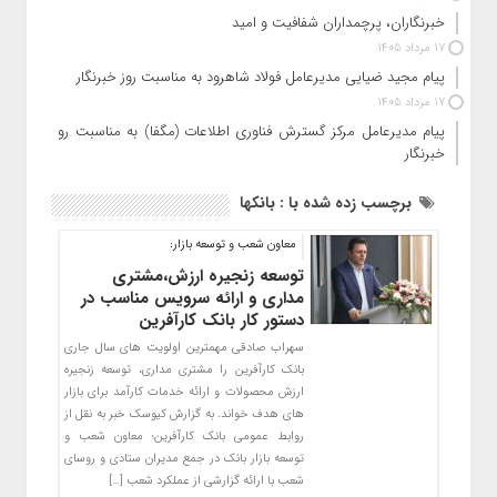
خبرنگاران، پرچمداران شفافیت و امید
17 مرداد 1405
پیام مجید ضیایی مدیرعامل فولاد شاهرود به مناسبت روز خبرنگار
17 مرداد 1405
پیام مدیرعامل مرکز گسترش فناوری اطلاعات (مگفا) به مناسبت روز
خبرنگار
برچسب زده شده با : بانکها
معاون شعب و توسعه بازار:
توسعه زنجیره ارزش،مشتری
مداری و ارائه سرویس مناسب در
دستور کار بانک کارآفرین
سهراب صادقی مهمترین اولویت های سال جاری
بانک کارآفرین را مشتری مداری، توسعه زنجیره
ارزش محصولات و ارائه خدمات کارآمد برای بازار
های هدف خواند. به گزارش کیوسک خبر به نقل از
روابط عمومی بانک کارآفرین؛ معاون شعب و
توسعه بازار بانک در جمع مدیران ستادی و روسای
شعب با ارائه گزارشی از عملکرد شعب […]