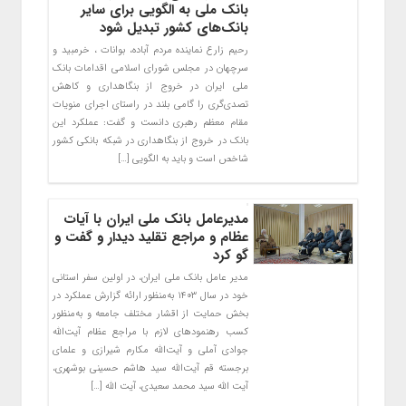
بانک ملی به الگویی برای سایر
بانک‌های کشور تبدیل شود
رحیم زارع نماینده مردم آباده، بوانات ، خرمبید و
سرچهان در مجلس شورای اسلامی اقدامات بانک
ملی ایران در خروج از بنگاهداری و کاهش
تصدی‌گری را گامی بلند در راستای اجرای منویات
مقام معظم رهبری دانست و گفت: عملکرد این
بانک در خروج از بنگاهداری در شبکه بانکی کشور
شاخص است و باید به الگویی […]
مدیرعامل بانک ملی ایران با آیات
عظام و مراجع تقلید دیدار و گفت و
گو کرد
مدیر عامل بانک ملی ایران، در اولین سفر استانی
خود در سال ۱۴۰۳ به‌منظور ارائه گزارش عملکرد در
بخش حمایت از اقشار مختلف جامعه و به‌منظور
کسب رهنمودهای لازم با مراجع عظام آیت‌الله
جوادی آملی و آیت‌الله مکارم شیرازی و علمای
برجسته قم آیت‌الله سید هاشم حسینی بوشهری،
آیت الله سید محمد سعیدی، آیت الله […]