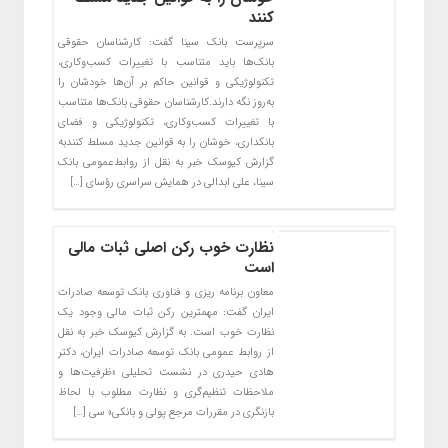
کنند
سرپرست بانک سینا گفت: کارشناسان حقوقی
بانک‌ها باید متناسب با تغییرات کسب‌وکاری،
تکنولوژیکی و قوانین حاکم بر آن‌ها خودشان را
به‌روز نگه دارند.کارشناسان حقوقی بانک‌ها متناسب
با تغییرات کسب‌وکاری، تکنولوژیکی و فضای
بانکداری، خوشان را به قوانین جدید مسلط کنندبه
گزارش کیوسک خبر به نقل از روابط‌عمومی بانک
سینا، علی ابدالی در همایش سراسری رؤسای […]
نظارت خوب رکن اصلی ثبات مالی
است
معاون برنامه ریزی و فناوری بانک توسعه صادرات
ایران گفت: مهمترین رکن ثبات مالی وجود یک
نظارت خوب است. به گزارش کیوسک خبر به نقل
از روابط عمومی بانک توسعه صادرات ایران، دکتر
هادی حیدری در نشست تحلیلی «ظرفیت‌ها و
ملاحظات تنظیم‌گری و نظارت مطلوب با لحاظ
بازنگری در مقررات مرجع پولی و بانکی» سی […]