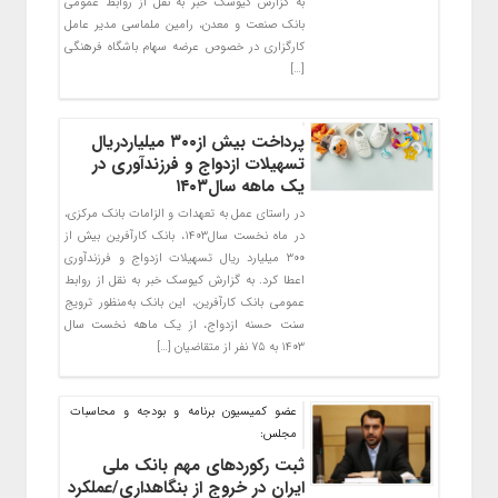
به گزارش کیوسک خبر به نقل از روابط عمومی
بانک صنعت و معدن، رامین ملماسی مدیر عامل
کارگزاری در خصوص عرضه سهام باشگاه فرهنگی
[…]
پرداخت بیش از۳۰۰ میلیاردریال
تسهیلات ازدواج و فرزندآوری در
یک ماهه سال۱۴۰۳
در راستای عمل به تعهدات و الزامات بانک مرکزی،
در ماه نخست سال۱۴۰۳، بانک کارآفرین بیش از
۳۰۰ میلیارد ریال تسهیلات ازدواج و فرزندآوری
اعطا کرد. به گزارش کیوسک خبر به نقل از روابط
عمومی بانک کارآفرین، این بانک به‌منظور ترویج
سنت حسنه ازدواج، از یک ماهه نخست سال
۱۴۰۳ به ۷۵ نفر از متقاضیان […]
عضو کمیسیون برنامه و بودجه و محاسبات
مجلس:
ثبت رکوردهای مهم بانک ملی
ایران در خروج از بنگاهداری/عملکرد