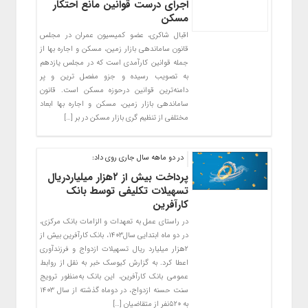
اجرای درست قوانین مانع احتکار
مسکن
اقبال شاکری، عضو کمیسیون عمران در مجلس
قانون ساماندهی بازار زمین، مسکن و اجاره بها از
جمله قوانین کارآمدی است که در مجلس یازدهم
به تصویب رسیده و جزو مفصل ترین و پر
دامنه‌ترین قوانین درحوزه مسکن است. قانون
ساماندهی بازار زمین، مسکن و اجاره بها ابعاد
مختلفی از تنظیم گری بازار مسکن در بر […]
در دو ماهه سال جاری روی داد:
پرداخت بیش از ۲هزار میلیاردریال
تسهیلات تکلیفی توسط بانک
کارآفرین
در راستای عمل به تعهدات و الزامات بانک مرکزی،
در دو ماه ابتدایی سال۱۴۰۳، بانک کارآفرین بیش از
۲هزار میلیارد ریال تسهیلات ازدواج و فرزندآوری
اعطا کرد. به گزارش کیوسک خبر به نقل از روابط
عمومی بانک کارآفرین، این بانک به‌منظور ترویج
سنت حسنه ازدواج، در دوماه گذشته از سال ۱۴۰۳
به ۵۲۰نفر از متقاضیان […]