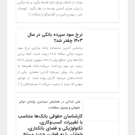
دولت از انتشار اوراق اخزا فاصله بگیرد و راه دیگری
را برای جبران کسری بودجه در نظر بگیرد. کیوسک
خبر ـ مهدی دلبری در گفت‌وگو با پایگاه […]
نرخ سود سپرده بانکی در سال
۱۴۰۳ چقدر شد؟
براساس آخرین بخشنامه بانک مرکزی، نرخ سود
سپرده بانکی سالانه ۲۰.۵ درصد است؛ البته برخی
بانک‌ها برای مبالغ بیش از ۵۰۰ میلیون تومان تا ۲۵
درصد نیز سود پرداخت می‌کنند.بانک همیشه به
عنوان یک روش سرمایه گذاری مطمئن، یکی از
انتخاب‌های سرمایه گذران بوده است. از عوامل
مهمی که مردم را ترغیب می‌کند تا سرمایه‌های […]
علی ابدالی در همایش سراسری رؤسای دوایر
حقوقی و وصول مطالبات:
کارشناسان حقوقی بانک‌ها متناسب
با تغییرات کسب‌وکاری،
تکنولوژیکی و فضای بانکداری،
خوشان را به قوانین جدید مسلط