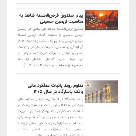
پیام صندوق قرض‌الحسنه شاهد به
مناسبت اربعین حسینی
صندوق قرض‌الحسنه شاهد طی پیامی فرا رسیدن
اربعین حسینی را تسلیت گفت. اربعین امتداد
سوگی تاریخی و تداوم یک مکتب زنده است که در
آن آزادگی بر شمشیر، حقیقت بر هیاهو و کرامت
انسان بر تمامی مناسبات قدرت غلبه می‌کند. در
این میعاد عظیم، گام‌های عاشقان اباعبدالله
الحسین(ع) نه فقط مسیر نجف تا کربلا، که […]
تداوم روند باثبات عملکرد مالی
بانک پاسارگاد در سال ۱۴۰۵
بانک پاسارگاد در ادامه روند پایدار عملکرد مالی
خود، تیرماه ۱۴۰۵ را نیز با ثبت تراز مثبت پشت سر
گذاشت؛ دست‌آوردی که بیانگر استمرار مدیریت
موثر منابع و مصارف و پایداری درآمدهای عملیاتی
بانک است. به گزارش کیوسک خبر به نقل از روابط
عمومی بانک پاسارگاد، بر اساس اطلاعات
منتشرشده، بانک در تیرماه سال جاری […]