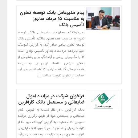
پیام مدیرعامل بانک توسعه تعاون
به مناسبت ۱۵ مرداد، سالروز
تأسیس بانک
امیرهوشنگ عصارزاده، مدیرعامل بانک توسعه
تعاون به مناسبت هفدهمین سالگرد تأسیس بانک
توسعه تعاون پیامی صادر کرد. به گزارش کیوسک
خبر، پانزدهم مردادماه، یادآور تأسیس نهادی است
که با مأموریتی روشن و آینده‌نگر، برای پشتیبانی از
بخش‌ مردمی اقتصاد ایران پا به عرصه
خدمت‌رسانی گذاشت؛ نهادی که فلسفه وجودی آن،
حمایت از تعاون، تقویت عدالت، […]
فراخوان شرکت در مزایده اموال
ضایعاتی و مستعمل بانک کارآفرین
بانک کارآفرین ، در نظر نسبت به فروش اقلام
ضایعاتی و مستعمل خود از طریق برگزاری مزایده
عمومی اقدام نماید . به گزارش کیوسک خبر، لذا از
کلیه خریدران و فعالان در حوزه مربوطه با دارا بودن
شرایط مندرج در فرم مزایده دعوت به عمل می‌آید