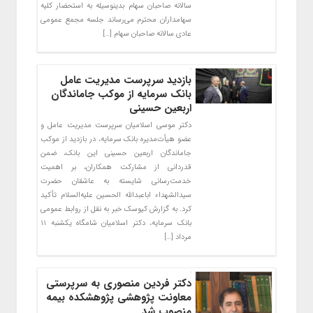
سالانه صاحبان سهام بدینوسیله به استحضار کلیه
سهامداران محترم می‌رساند جلسه مجمع عمومی
عادی سالانه صاحبان سهام […]
بازدید سرپرست مدیریت عامل
بانک سرمایه از موکب جاماندگان
اربعین حسینی
دکتر موسی اسلامیان سرپرست مدیریت عامل و
عضو هیأت‌مدیره بانک سرمایه، در بازدید از موکب
جاماندگان اربعین حسینی این بانک، ضمن
قدردانی از مشارکت همکاران، بر اهمیت
خدمت‌رسانی شایسته به عاشقان حضرت
سیدالشهداء اباعبدالله الحسین علیه‌السلام تأکید
کرد. به گزارش کیوسک خبر به نقل از روابط عمومی
بانک سرمایه، دکتر اسلامیان شامگاه یکشنبه ۱۱
مرداد […]
دکتر فردین منصوری به سرپرستی
معاونت پژوهشی پژوهشکده بیمه
منصوب شد