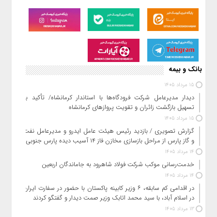
مدیرشعب بانک مسکن استان هرمزگان از پرداخت ۲۲۴۲ میلیارد ریال
وام قرض‌الحسنه ودیعه مسکن به آسیب‌دیدگان جنگ تحمیلی سوم
در کوتاه‌ترین زمان و رفع موانع و تسهیل فرایندها خبر داد.به گزارش
کیوسک خبر به نقل از پایگاه خبری بانک مسکن – هیبنا؛ در راستای
اجرای سیاست‌های حمایتی دولت برای حمایت از خانواده‌های
آسیب‌دیده از جنگ تحمیلی اخیر، بانک مسکن در استان هرمزگان با
اتخاذ رویکردی جهادی، فرآیند پرداخت تسهیلات قرض‌الحسنه ودیعه
بانک و بیمه
15 مرداد 1405
دیدار مدیرعامل شرکت فرودگاه‌ها با استاندار کرمانشاه/ تأکید بر
تسهیل بازگشت زائران و تقویت پروازهای کرمانشاه
15 مرداد 1405
گزارش تصویری / بازدید رئیس هیئت عامل ایدرو و مدیرعامل نفت
و گاز پارس از مراحل بازسازی مخازن فاز ۱۴ آسیب دیده پارس جنوبی
14 مرداد 1405
خدمت‌رسانی موکب شرکت فولاد شاهرود به جاماندگان اربعین
14 مرداد 1405
در اقدامی کم سابقه، ۶ وزیر کابینه پاکستان با حضور در سفارت ایران
در اسلام آباد، با سید محمد اتابک وزیر صمت دیدار و گفتگو کردند
13 مرداد 1405