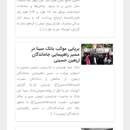
تأمین منابع مالی مورد نیاز، طی چهار ماه نخست
سال جاری و با وجود چالش‌ها و مشکلات
ایجادشده، موفق شد ۲۵ هزار و ۶۸۴ فقره وام
قرض‌الحسنه ازدواج پرداخت کند و زمینه آغاز
زندگی مشترک هزاران زوج جوان را فراهم سازد.به
گزارش کیوسک خبر به نقل از […]
برپایی موکب بانک سینا در
مسیر راهپیمایی جاماندگان
اربعین حسینی
بانک سینا همزمان با فرارسیدن اربعین حسینی با
استقرار موکب در مسیر راهپیمایی جاماندگان
اربعین، از عاشقان و دلدادگان حضرت
اباعبدالله‌الحسین(ع) پذیرایی کرد.به گزارش
کیوسک خبر به نقل از روابط‌عمومی بانک سینا، این
بانک به مناسبت فرارسیدن اربعین سرور و سالار
شهیدان، حضرت اباعبدالله‌الحسین(ع)، به منظور
رفاه حال شرکت‌کنندگان در مسیر راهپیمایی
جاماندگان اربعین با […]