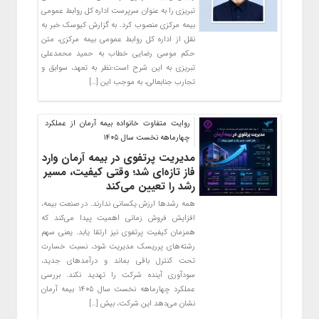
تبریزی را به عنوان سرپرست اداره کل روابط عمومی
بیمه مرکزی منصوب کرد. به گزارش کیوسک خبر به
نقل از اداره کل روابط عمومی بیمه مرکزی، متن
حکم موسی رضایی خطاب به حمید محمدعلی
تبریزی به این شرح است:نظر به تعهد، سوابق و
تجارب جنابعالی، به موجب این […]
روایت متفاوت خانواده بیمه آرمان از عملکرد
چهارماهه نخست سال ۱۴۰۵
مدیریت پرتفوی در بیمه آرمان وارد
فاز تازه‌ای شد؛ وقتی کیفیت، مسیر
رشد را تعیین می‌کند
همه رشدها ارزش یکسانی ندارند. در صنعت بیمه،
افزایش فروش زمانی اهمیت پیدا می‌کند که
همزمان کیفیت پرتفوی نیز ارتقا یابد. یعنی سهم
رشته‌های پرریسک مدیریت شود، نسبت خسارت
تحت کنترل باقی بماند و درآمدهای جدید،
سودآوری آینده شرکت را تهدید نکند. بررسی
عملکرد چهارماهه نخست سال ۱۴۰۵ بیمه آرمان
نشان می‌دهد این شرکت، بیش […]