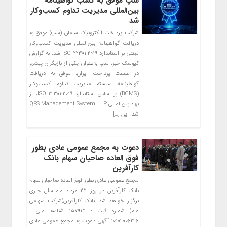
سپ موفق به کسب گواهینامه
بین‌المللی مدیریت تداوم کسب‌و‌کار
شد
شرکت پرداخت الکترونیک سامان (سپ) موفق به
دریافت گواهینامه بین‌المللی مدیریت کسب‌و‌کار
مبتنی بر استاندارد ISO 22301:2019 شد. به گزارش
کیوسک خبر، سپ به‌عنوان یکی از بازیگران پیشرو
در صنعت پرداخت ایران، موفق به دریافت
گواهینامه سیستم مدیریت تداوم کسب‌وکار
(BCMS) بر اساس استاندارد ISO 22301:2019، از
نهاد بین‌المللی QFS Management System LLP
شد. این […]
دعوت به مجمع عمومی عادی بطور
فوق العاده صاحبان سهام بانک
کارآفرین
مجمع عمومی عادی بطور فوق العاده صاحبان سهام
بانک کارآفرین در روز ۲۵ مرداد ماه سال جاری
برگزار خواهد شد. بانک کارآفرین(شرکت سهامی
عام) شماره ثبت : ۱۵۷۹۱۵ شناسه ملی :
۱۰۱۰۲۰۰۶۲۲۶ آگهی دعوت به مجمع عمومی عادی