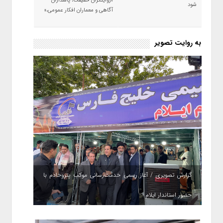
«روایتگران حقیقت، پاسداران
شود
آگاهی و معماران افکار عمومی،»
به روایت تصویر
گزارش تصویری / آغاز رسمی خدمت‌رسانی موکب پتروخادم با
حضور استاندار ایلام