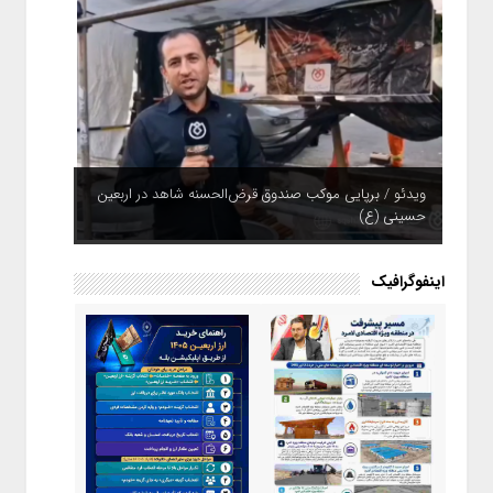
ویدئو / برپایی موکب صندوق قرض‌الحسنه شاهد در اربعین
حسینی (ع)
ویدئو / بیمه ایران؛ همپای زائران
اینفوگرافیک