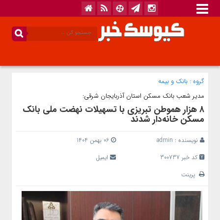
گروه :
بانک‌ و بیمه
مدیر شعب بانک مسکن استان آذربایجان شرقی:
۸ هزار هموطن تبریزی با تسهیلات نهضت ملی بانک
مسکن خانه‌دار شدند
نویسنده :
admin
06 بهمن 1404
کد خبر 300737
ایمیل
پرینت