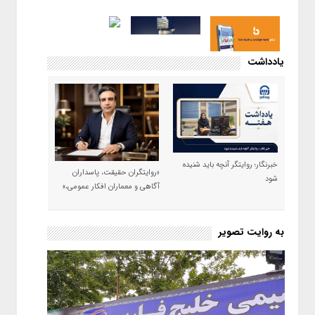
یادداشت
خبرنگار؛ روایتگر آنچه باید شنیده
«روایتگران حقیقت، پاسداران
شود
آگاهی و معماران افکار عمومی،»
به روایت تصویر