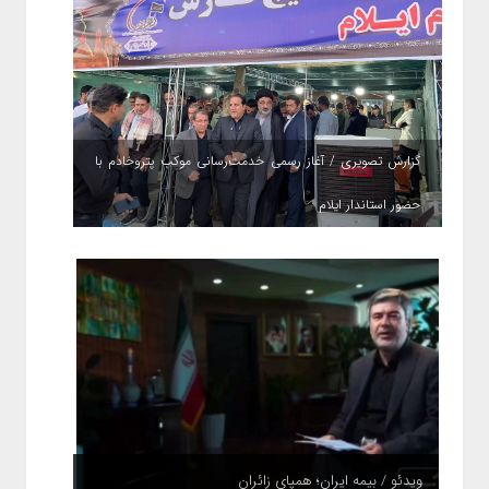
گزارش تصویری / آغاز رسمی خدمت‌رسانی موکب پتروخادم با
حضور استاندار ایلام
ویدئو / بیمه ایران؛ همپای زائران