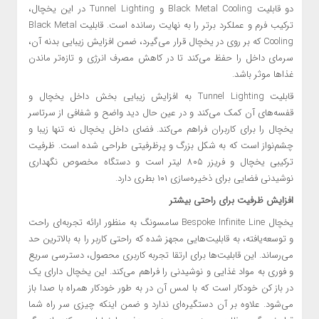
دو قابلیت Black Metal Cooling و Tunnel Lighting در این یخچال،
ترکیب فرم و عملکرد برتر را به نهایت رسانده است. قابلیت Black Metal
Cooling که بر روی در یخچال قرار می‌گیرد، ضمن افزایش زیبایی بدنه آن،
سرمای داخل را حفظ می‌کند تا در کاهش مصرف انرژی و تازه‌تر ماندن
غذاها موثر باشد.
قابلیت Tunnel Lighting به افزایش زیبایی بخش داخل یخچال و
قفسه‌های آن کمک می‌کند و در عین حال دید واضح و شفافی از سرتاسر
یخچال را برای کاربران فراهم می‌کند. فضای داخل یخچال نه تنها زیبا و
چشم‌نواز است که به شکل بزرگ و پرظرفیتی طراحی شده است. ظرفیت
ترکیبی یخچال و فریزر ۸۰۵ لیتر است و دستگاه مخصوص نگهداری
نوشیدنی فضایی برای ذخیره‌سازی ۱۰۱ بطری دارد.
افزایش ظرفیت برای راحتی بیشتر
یخچال Bespoke Infinite Line سامسونگ به منظور ارائه تجربه‌ای راحت
و توسعه‌یافته، به قابلیت‌هایی مجهز شده که راحتی کاربر را به بالاترین حد
می‌رساند. این قابلیت‌ها برای ارتقا تجربه کاربری محصول، دسترسی سریع
و فوری به مواد غذایی و نوشیدنی را فراهم می‌کند. این یخچال دارای یک
در باز کن خودکار است که با لمس آن در به طور خودکار همراه با صدا باز
می‌شود. علاوه بر آن دستگیره‌ای ندارد و ضمن اینکه چیزی سر راه شما