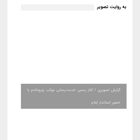
به روایت تصویر
گزارش تصویری / آغاز رسمی خدمت‌رسانی موکب پتروخادم با
حضور استاندار ایلام