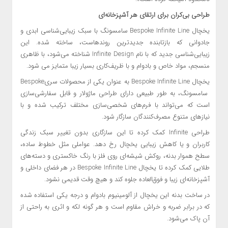
طراحی بی‌کران برای ارتقای هر آشپزخانه‌ای
یخچال Bespoke Infinite Line سامسونگ با سبک زیبایی‌شناسی ابدی و
جادوانی که بازتابنده جدیدترین روندهاست، ساخته شده. این
زیبایی‌شناسی جدید که با نام Infinite Design شناخته می‌شود، با ظاهری
منسجم، مواد خاص و بادوام و با ظریف‌کاری بسیار زیبا متمایز می شود.
یخچال Bespoke Infinite Line به عنوان یکی از محصولات سریBespoke
سامسونگ، به طور طبیعی دارای طراحی ماژولار و قابل سفارشی‌سازی
است که می‌تواند با فرم‌های شخصی‌سازی مختلف ترکیب شده و با
نیازهای متنوع مصرف‌کنندگان سازگار شود.
طراحی Infinite کمک کرده تا این سازگاری بدون تغییر سبک‌ زندگی
کاربران و یا کاهش زیبایی یخچال رخ دهد. عواملی مثل خطوط ساده،
سطح هموار بدنه، روکش شیشه‌ای روی فلز با رنگ خاکستری و دسته‌های
طلایی کمک کرده تا یخچال Bespoke Infinite Line در هر فضای داخلی و
آشپزخانه‌ای زیبا و فوق‌العاده جلوه کند و هیچ‌ وقت قدیمی نشود.
در ساخت بدنه این یخچال از آلومینیوم بادوام و درجه یکی استفاده شده
که در برابر ضربه و خراش مقاوم است و هر گونه لکه و اثری به راحتی از
آن پاک می‌شود.