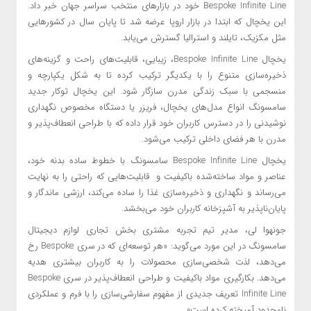
Bespoke Infinite Line خود در بازارهای منتخب سراسر جهان خبر داد.
این یخچال که ابتدا در بازار اروپا عرضه شد تا پایان سال در کشورهایی
مثل مکزیک، تایلند و استرالیا گسترش می‌یابد.
یخچال Bespoke Infinite Line، زیبایی، قابلیت‌های راحت و گزینه‌های
ذخیره‌سازی متنوع را با یکدیگر ترکیب کرده تا به شکل یکپارچه و
منسجمی با سبک زندگی مدرن سازگار شود. این یخچال توکار جدید
سامسونگ انواع مدل‌های یخچال، فریزر یا دستگاه مخصوص نگهداری
نوشیدنی را در دسترس کاربران خود قرار داده که با طراحی انعطاف‌پذیر و
مدرن با هر فضای داخلی ترکیب می‌شود.
یخچال Bespoke Infinite Line سامسونگ با خطوط ساده بدنه خود،
عناصر و مواد ساخته‌شده باکیفیت و قابلیت‌هایی که راحتی را به نهایت
می‌رساند و نگهداری و ذخیره‌سازی غذا را ساده می‌کند، ارزشی ماندگار و
پایان‌ناپذیر به آشپزخانه‌ کاربران خود می‌بخشد.
جونهوا لی، مدیر تیم تجربه مشتری بخش تجاری لوازم دیجیتال
سامسونگ در این مورد می‌گوید: «هر توسعه‌ای که در سری Bespoke رخ
می‌دهد، لذت شخصی‌سازی محصولات را به کاربران بیشتری هدیه
می‌دهد. بکارگیری مواد باکیفیت و طراحی انعطاف‌پذیر در سری Bespoke
Infinite Line تعریف جدیدی از مفهوم سفارشی‌سازی را با فرم و عملکردی
نامحدود آمیخته کرده است».