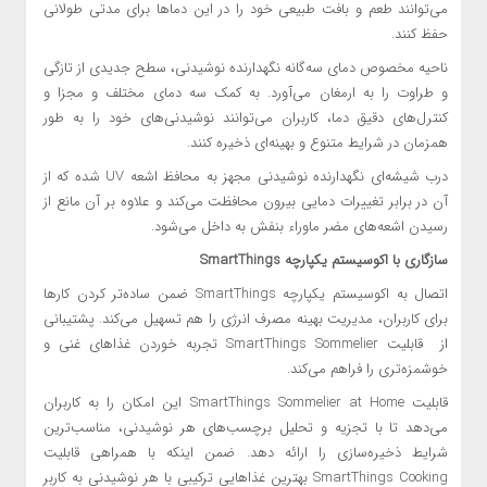
می‌توانند طعم و بافت طبیعی خود را در این دماها برای مدتی طولانی
حفظ ‌کنند.
ناحیه مخصوص دمای سه‌گانه نگهدارنده نوشیدنی، سطح جدیدی از تازگی
و طراوت را به ارمغان می‌آورد. به کمک سه دمای مختلف و مجزا و
کنترل‌های دقیق دما، کاربران می‌توانند نوشیدنی‌های خود را به طور
همزمان در شرایط متنوع و بهینه‌ای ذخیره کنند.
درب شیشه‌ای نگهدارنده نوشیدنی مجهز به محافظ اشعه UV شده که از
آن در برابر تغییرات دمایی بیرون محافظت می‌کند و علاوه بر آن مانع از
رسیدن اشعه‌های مضر ماوراء بنفش به داخل می‌شود.
سازگاری با اکوسیستم یکپارچه
SmartThings
اتصال به اکوسیستم یکپارچه SmartThings ضمن ساده‌تر کردن کارها
برای کاربران، مدیریت بهینه مصرف انرژی را هم تسهیل می‌کند. پشتیبانی
از قابلیت SmartThings Sommelier تجربه خوردن غذاهای غنی و
خوشمزه‌تری را فراهم می‌کند.
قابلیت‌ SmartThings Sommelier at Home این امکان را به کاربران
می‌دهد تا با تجزیه و تحلیل برچسب‌های هر نوشیدنی، مناسب‌ترین
شرایط ذخیره‌سازی را ارائه دهد. ضمن اینکه با همراهی قابلیت
SmartThings Cooking بهترین غذاهایی ترکیبی با هر نوشیدنی به کاربر